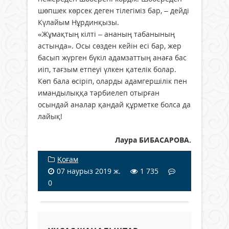
шөпшек көрсек деген тілегіміз бар, – дейді
Күлайым Нұрдинқызы.
«Жұмақтың кілті – ананың табанының
астында». Осы сөзден кейін есі бар, жер
басып жүрген бүкіл адамзаттың анаға бас
иіп, тағзым етпеуі үлкен қателік болар.
Көп бала өсіріп, оларды адамгершілік пен
имандылыққа тәрбиелеп отырған
осындай аналар қандай құрметке болса да
лайық!
Лаура БИБАСАРОВА.
Қоғам
07 наурыз 2019 ж.
1 735
0