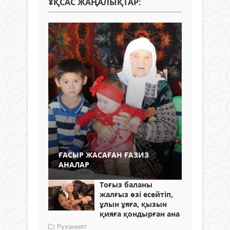
ҰҚСАС ЖАҢАЛЫҚТАР:
ҒАСЫР ЖАСАҒАН ҒАЗИЗ
АНАЛАР
Тоғыз баланы
жалғыз өзі есейтіп,
ұлын ұяға, қызын
қияға қондырған ана
Руханият