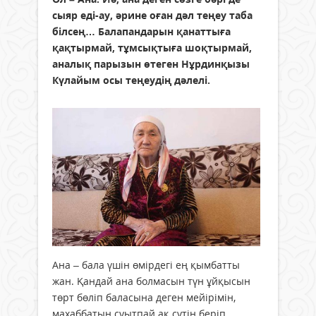
сыяр еді-ау, әрине оған дәл теңеу таба
білсең… Балапандарын қанаттыға
қақтырмай, тұмсықтыға шоқтырмай,
аналық парызын өтеген Нұрдинқызы
Күлайым осы теңеудің дәлелі.
Ана – бала үшін өмірдегі ең қымбатты
жан. Қандай ана болмасын түн ұйқысын
төрт бөліп баласына деген мейірімін,
махаббатын суытпай ақ сүтін беріп