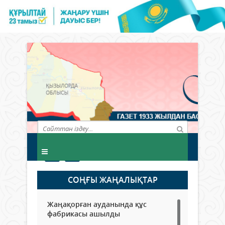
СОҢҒЫ ЖАҢАЛЫҚТАР
Жаңақорған ауданында құс
фабрикасы ашылды