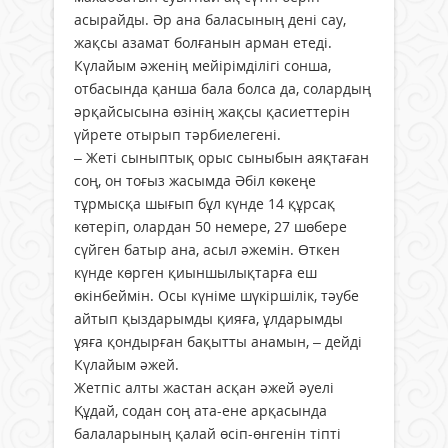
асырайды. Әр ана баласының дені сау,
жақсы азамат болғанын арман етеді.
Күлайым әженің мейірімділігі сонша,
отбасында қанша бала болса да, солардың
әрқайсысына өзінің жақсы қасиеттерін
үйрете отырып тәрбиелегені.
– Жеті сыныптық орыс сыныбын аяқтаған
соң, он тоғыз жасымда Әбіл көкеңе
тұрмысқа шығып бұл күнде 14 құрсақ
көтеріп, олардан 50 немере, 27 шөбере
сүйген батыр ана, асыл әжемін. Өткен
күнде көрген қиыншылықтарға еш
өкінбеймін. Осы күніме шүкіршілік, тәубе
айтып қыздарымды қияға, ұлдарымды
ұяға қондырған бақытты анамын, – дейді
Күлайым әжей.
Жетпіс алты жастан асқан әжей әуелі
Құдай, содан соң ата-ене арқасында
балаларының қалай өсіп-өнгенін тіпті