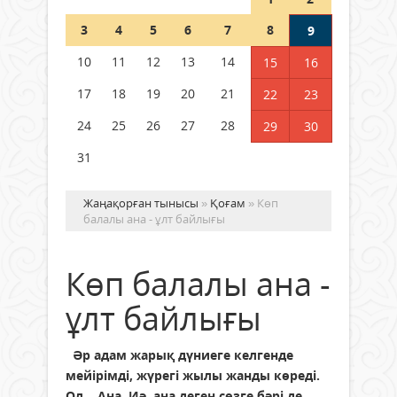
Шетелде жүрген Қазақстан
3
4
5
6
7
8
9
азаматтары қалай дауыс бере
алады?
10
11
12
13
14
15
16
05 тамыз 2026 ж.
169
17
18
19
20
21
22
23
24
25
26
27
28
29
30
31
Жаңақорған тынысы
»
Қоғам
» Көп
балалы ана - ұлт байлығы
Көп балалы ана -
ұлт байлығы
Әр адам жарық дүниеге келгенде
мейірімді, жүрегі жылы жанды көреді.
Ол – Ана. Иә, ана деген сөзге бәрі де