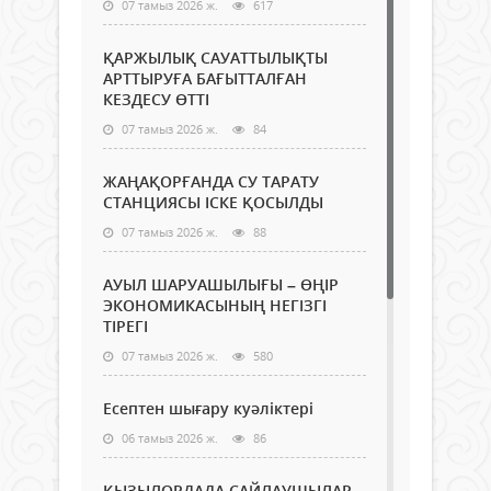
07 тамыз 2026 ж.
617
ҚАРЖЫЛЫҚ САУАТТЫЛЫҚТЫ
АРТТЫРУҒА БАҒЫТТАЛҒАН
КЕЗДЕСУ ӨТТІ
07 тамыз 2026 ж.
84
ЖАҢАҚОРҒАНДА СУ ТАРАТУ
СТАНЦИЯСЫ ІСКЕ ҚОСЫЛДЫ
07 тамыз 2026 ж.
88
АУЫЛ ШАРУАШЫЛЫҒЫ – ӨҢІР
ЭКОНОМИКАСЫНЫҢ НЕГІЗГІ
ТІРЕГІ
07 тамыз 2026 ж.
580
Есептен шығару куәліктері
06 тамыз 2026 ж.
86
ҚЫЗЫЛОРДАДА САЙЛАУШЫЛАР