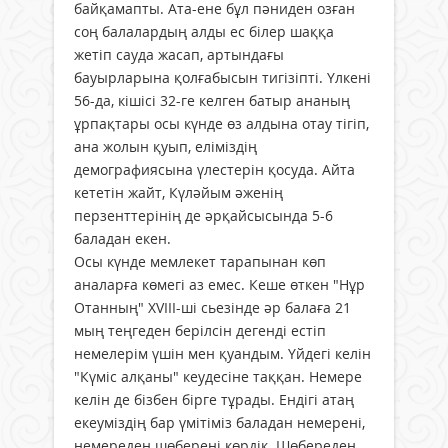
байқамапты. Ата-ене бұл пәниден озған
соң балалардың алды ес білер шаққа
жетіп сауда жасап, артындағы
бауырларына қолғабысын тигізіпті. Үлкені
56-да, кішісі 32-ге келген батыр ананың
ұрпақтары осы күнде өз алдына отау тігіп,
ана жолын қуып, еліміздің
демографиясына үлестерін қосуда. Айта
кететін жайт, Күләйым әженің
перзенттерінің де әрқайсысында 5-6
баладан екен.
Осы күнде мемлекет тарапынан көп
аналарға көмегі аз емес. Кеше өткен "Нұр
Отанның" XVIII-ші сьезінде әр балаға 21
мың теңгеден берілсін дегенді естіп
немелерім үшін мен қуандым. Үйдегі келін
"Күміс алқаны" кеудесіне таққан. Немере
келін де бізбен бірге тұрады. Ендігі атаң
екеуміздің бар үмітіміз баладан немерені,
немереден шөберені көрдік. Шөбереден