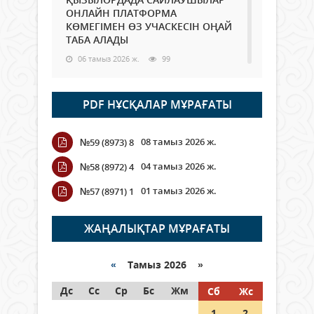
ОНЛАЙН ПЛАТФОРМА
КӨМЕГІМЕН ӨЗ УЧАСКЕСІН ОҢАЙ
ТАБА АЛАДЫ
06 тамыз 2026 ж.
99
Open Air: Қызылорда облысы
PDF НҰСҚАЛАР МҰРАҒАТЫ
полиция департаменті 20
мыңнан астам көрерменнің
қауіпсіздігін қамтамасыз етті
08 тамыз 2026 ж.
№59 (8973) 8
06 тамыз 2026 ж.
117
04 тамыз 2026 ж.
№58 (8972) 4
Wi-Fi ҚАБЫРҒА АРҚЫЛЫ ҚАЛАЙ
01 тамыз 2026 ж.
№57 (8971) 1
ӨТЕДІ?
06 тамыз 2026 ж.
276
ЖАҢАЛЫҚТАР МҰРАҒАТЫ
Как могут проголосовать
граждане Казахстана,
«
Тамыз 2026 »
находящиеся за рубежом?
Дс
Сс
Ср
Бс
Жм
Сб
Жс
05 тамыз 2026 ж.
158
1
2