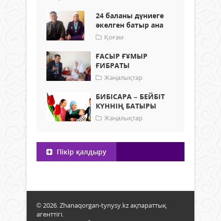
24 баланы дүниеге
әкелген батыр ана
Қоғам
ҒАСЫР ҒҰМЫР
ҒИБРАТЫ
Жаңалықтар
БИБІСАРА – БЕЙБІТ
КҮННІҢ БАТЫРЫ
Жаңалықтар
Пікір қалдыру
© 2026. Zhanaqorgan-tynysy.kz ақпараттық
агенттігі.