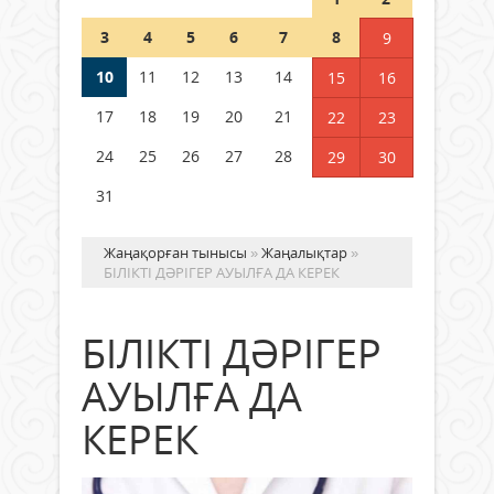
Шетелде жүрген Қазақстан
3
4
5
6
7
8
9
азаматтары қалай дауыс бере
алады?
10
11
12
13
14
15
16
05 тамыз 2026 ж.
181
17
18
19
20
21
22
23
24
25
26
27
28
29
30
31
Жаңақорған тынысы
»
Жаңалықтар
»
БІЛІКТІ ДӘРІГЕР АУЫЛҒА ДА КЕРЕК
БІЛІКТІ ДӘРІГЕР
АУЫЛҒА ДА
КЕРЕК