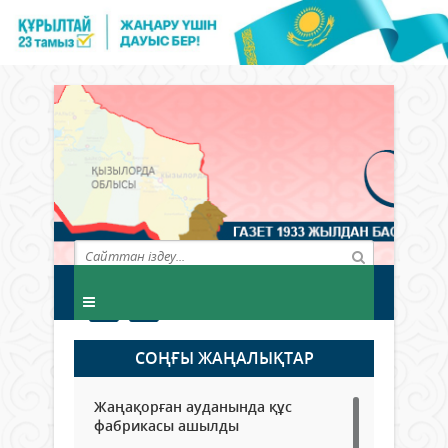
СОҢҒЫ ЖАҢАЛЫҚТАР
Жаңақорған ауданында құс
фабрикасы ашылды