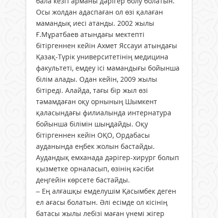
бала кезгі арманы дәрігер болу болатын.
Осы жолдан адаспаған ол өзі қалаған
мамандық иесі атанды. 2002 жылы
Ғ.Мұратбаев атындағы мектепті
бітіргеннен кейін Ахмет Яссауи атындағы
Қазақ-Түрік университетінің медицина
факультеті, емдеу ісі мамандығы бойынша
білім алады. Одан кейін, 2009 жылы
бітіреді. Алайда, тағы бір жыл өзі
тәмамдаған оқу орнының Шымкент
қаласындағы филиалында интернатура
бойынша білімін шыңдайды. Оқу
бітіргеннен кейін ОҚО, Ордабасы
ауданында еңбек жолын бастайды.
Аудандық емханада дәрігер-хирург болып
қызметке орналасып, өзінің кәсіби
деңгейін көрсете бастайды.
– Ең алғашқы емделушім Қасымбек деген
ел ағасы болатын. Әлі есімде ол кісінің
батасы жылы лебізі маған үнемі жігер