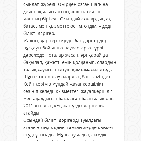
сыйлап жүреді. Өмірден озған шағына
дейін ақылын айтып, жол сілтейтін
жанның бірі еді. Осындай ағалардың ақ
батасымен қызметте өстім, өндім, – деді
білікті дәрігер.
Жалпы, дәрігер-хирург бас дәрігердің
нұсқауы бойынша науқастарға түрлі
дәрежедегі оталар жасап, әрі қарай да
бақылап, қажетті емін қолданып, олардың
толық сауығып кетуін қамтамасыз етеді.
Шұғыл ота жасау олардың басты міндеті.
Кейіпкеріміз мұндай жауапкершілікті
сезініп келеді. қызметтегі жауапкершілігі
мен адалдығын бағалаған басшылық оны
2011 жылдың «Ең жас үздік дәрігері»
атайды.
Осындай білікті дәрігерді ауылдағы
ағайын кіндік қаны тамған жерде қызмет
етуді ұсынады. Мұны ауылдық әкімдік