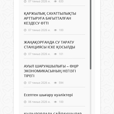
07 тамыз 2026 ж.
633
ҚАРЖЫЛЫҚ САУАТТЫЛЫҚТЫ
АРТТЫРУҒА БАҒЫТТАЛҒАН
КЕЗДЕСУ ӨТТІ
07 тамыз 2026 ж.
100
ЖАҢАҚОРҒАНДА СУ ТАРАТУ
СТАНЦИЯСЫ ІСКЕ ҚОСЫЛДЫ
07 тамыз 2026 ж.
101
АУЫЛ ШАРУАШЫЛЫҒЫ – ӨҢІР
ЭКОНОМИКАСЫНЫҢ НЕГІЗГІ
ТІРЕГІ
07 тамыз 2026 ж.
594
Есептен шығару куәліктері
06 тамыз 2026 ж.
100
ҚЫЗЫЛОРДАДА САЙЛАУШЫЛАР