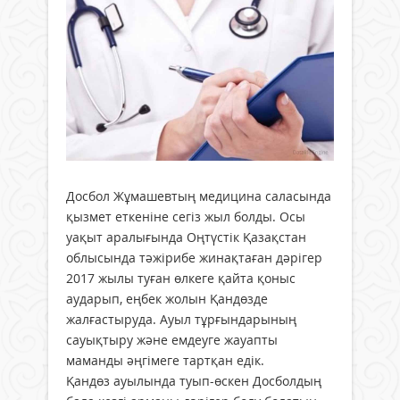
Досбол Жұмашевтың медицина саласында
қызмет еткеніне сегіз жыл болды. Осы
уақыт аралығында Оңтүстік Қазақстан
облысында тәжірибе жинақтаған дәрігер
2017 жылы туған өлкеге қайта қоныс
аударып, еңбек жолын Қандөзде
жалғастыруда. Ауыл тұрғындарының
сауықтыру және емдеуге жауапты
маманды әңгімеге тартқан едік.
Қандөз ауылында туып-өскен Досболдың