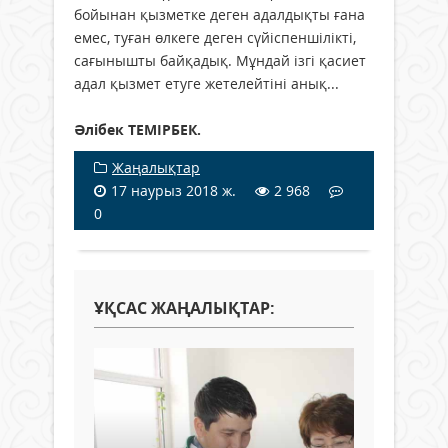
бойынан қызметке деген адалдықты ғана
емес, туған өлкеге деген сүйіспеншілікті,
сағынышты байқадық. Мұндай ізгі қасиет
адал қызмет етуге жетелейтіні анық...
Әлібек ТЕМІРБЕК.
Жаңалықтар
17 наурыз 2018 ж.
2 968
0
ҰҚСАС ЖАҢАЛЫҚТАР: