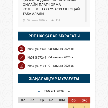
ОНЛАЙН ПЛАТФОРМА
КӨМЕГІМЕН ӨЗ УЧАСКЕСІН ОҢАЙ
ТАБА АЛАДЫ
06 тамыз 2026 ж.
114
Open Air: Қызылорда облысы
PDF НҰСҚАЛАР МҰРАҒАТЫ
полиция департаменті 20
мыңнан астам көрерменнің
қауіпсіздігін қамтамасыз етті
08 тамыз 2026 ж.
№59 (8973) 8
06 тамыз 2026 ж.
144
04 тамыз 2026 ж.
№58 (8972) 4
Wi-Fi ҚАБЫРҒА АРҚЫЛЫ ҚАЛАЙ
01 тамыз 2026 ж.
№57 (8971) 1
ӨТЕДІ?
06 тамыз 2026 ж.
289
ЖАҢАЛЫҚТАР МҰРАҒАТЫ
Как могут проголосовать
граждане Казахстана,
«
Тамыз 2026 »
находящиеся за рубежом?
Дс
Сс
Ср
Бс
Жм
Сб
Жс
05 тамыз 2026 ж.
169
1
2