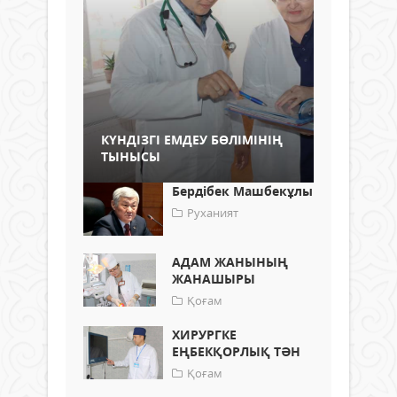
КҮНДІЗГІ ЕМДЕУ БӨЛІМІНІҢ
ТЫНЫСЫ
Бердібек Машбекұлы
Руханият
АДАМ ЖАНЫНЫҢ
ЖАНАШЫРЫ
Қоғам
ХИРУРГКЕ
ЕҢБЕКҚОРЛЫҚ ТӘН
Қоғам