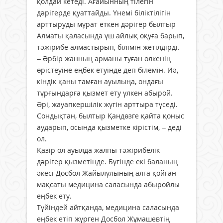
қолдай кетеді. Ағайынның тілегін
дәрігерде қуаттайды. Үнемі біліктілігін
арттыруды мұрат еткен дәрігер былтыр
Алматы қаласында үш айлық оқуға барып,
тәжірибе алмастырып, білімін жетілдірді.
– Әрбір жанның арманы туған өлкенің
өрістеуіне еңбек етуінде деп білемін. Иә,
кіндік қаны тамған ауылыңа, ондағы
тұрғындарға қызмет ету үлкен абырой.
Әрі, жауапкершілік жүгін арттыра түседі.
Сондықтан, былтыр Қандөзге қайта қоныс
аударып, осында қызметке кірістім, – деді
ол.
Қазір ол ауылда жалпы тәжірибелік
дәрігер қызметінде. Бүгінде екі баланың
әкесі Досбол Жайылұлының алға қойған
мақсаты медицина саласында абыройлы
еңбек ету.
Түйіндей айтқанда, медицина саласында
еңбек етіп жүрген Досбол Жұмашевтің