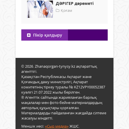
ДӘРІГЕР дәреметі
Қоғам
Пікір қалдыру
© 2026. Zhanaqorgan-tynysy.kz ақпараттық
агенттігі.
Қазақстан Республикасы Ақпарат және
Қоғамдық даму министрлігі, Ақпарат
комитетінің тіркеу туралы № KZ12VPY00052387
куәлігі 21.07.2022 жылы берілген.
® Агенттік сайтында жарияланған барлық
мақалалар мен фото-бейне материалдардың
авторлық құқықтары қорғалған.
Материалдарды пайдаланған жағдайда сілтеме
жасалуы міндетті.
Меншік иесі:
«Сыр медиа»
ЖШС.