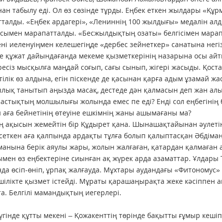
ан табылу еді. Ол өз сөзінде тұрды. Еңбек еткен жылдары «Құр
талды. «Еңбек ардагері», «Лениннің 100 жылдығы» медалін ал
сымен марапатталды. «Бесжылдықтың озаты» белгісімен марап
ні иеленуіңмен келешегіңде «дербес зейнеткер» санатына негіз
е құжат дайындағанда мекеме қызметкерінің назарына осы айт
ресіз мысқылға маңдай соғып, сағы сынып, жігері жасыды. Қос
ілік өз алдына, егін піскенде де қасынан қарға адым ұзамай ж
лық танытып аңызда масақ, дестеде дән қалмасын деп жан алып,
 – астықтың молшылығы жолында емес пе еді? Енді сол еңбегіні
 аға бейнетінің өтеуіне ешкімнің жаны ашымағаны ма?
ң ақысын жемейтін бір Құдырет қана. Шынашақтайынан әулетіне
сеткен аға қалпында ардақты тұлға болып қалыптасқан Әбдімана
иманына берік аяулы жары, жолын жалғаған, қатардан қалмаған 
мен өз еңбектеріне сиынған ақ жүрек арда азаматтар. Ұлдары Та
да өсіп-өніп, ұрпақ жалғауда. Мұхтары аудандағы «Фитономус
шілікте қызмет істейді. Мұраты қарашаңырақта жеке кәсіппен 
а. Белгілі мамандықтың иегерлері.
Бүгінде құтты мекені – Қожакенттің төрінде бақытты ғұмыр кешіп