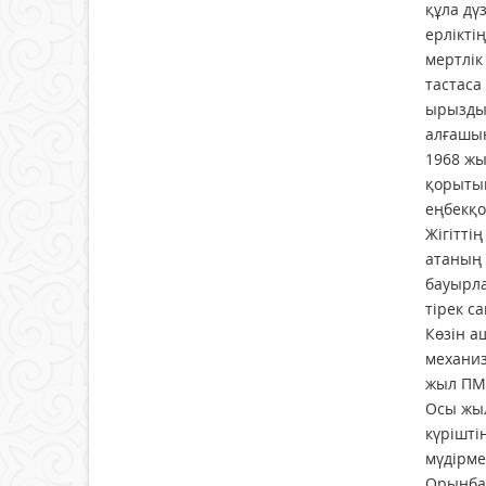
құла дү
ерлікті
мертлік
тастаса
ырыздығ
алғашын
1968 жы
қорытын
еңбекқо
Жігітті
атаның 
бауырла
тірек с
Көзін а
механиз
жыл ПМК
Осы жыл
күрішті
мүдірме
Орынбай