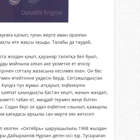
ауғаға қалып, туған жерге аман оралған
абақты өте жақсы оқыды. Талабы да таудай,
рта жолдан қиып, қаранар талапқа бел буып,
ы мойнына алған әке үкіметке ет өткізу
рінен сотталу жазасына кесілмек екен. Он бес
ен өтейтініне уәдесін берді. Сегізжылдықтан
 Күндіз-түн жұмыс атқарып, еңбеккүнін
а қияпат қиындықты бастан кешті, жанын жалдап,
қыметті табан ет, маңдай термен жеңе білген
ды. Содан бері ол адал еңбегіне сиынып, қажырлы
ым қағидасы арқылы сан мәрте көз жеткізіп
лып келген. «Октябрь» шаруашылығы 1968 жылдан
оры Дайырханов Нұрхан деген кісі еді. Тусыраған