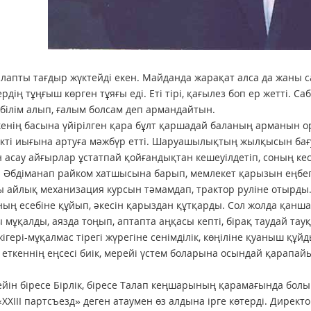
талапты тағдыр жүктейді екен. Майданда жарақат алса да жаны с
рдің тұңғыш көрген тұяғы еді. Еті тірі, қағылез боп ер жетті. С
білім алып, ғалым болсам деп армандайтын.
кенің басына үйірілген қара бұлт қаршадай баланың арманын о
кті иығына артуға мәжбүр етті. Шаруашылықтың жылқысын бағуд
 асау айғырлар ұстатпай қойғандықтан кешеуілдетіп, соның кесі
 Әбдіманап райком хатшысына барып, мемлекет қарызын еңбегім
ы айлық механизация курсын тәмамдап, трактор руліне отырды.
ың есебіне құйып, әкесін қарыздан құтқарды. Сол жолда қанш
 мұқалды, аязда тоңып, аптапта аңқасы кепті, бірақ таудай тау
ігері-мұқалмас тірегі жүрегіне сенімділік, көңіліне қуаныш құй
 еткеннің еңсесі биік, мерейі үстем боларына осындай қарапай
ейін біресе Бірлік, біресе Талап кеңшарының қарамағында бо
«ХХІІІ партсъезд» деген атаумен өз алдына ірге көтерді. Директ