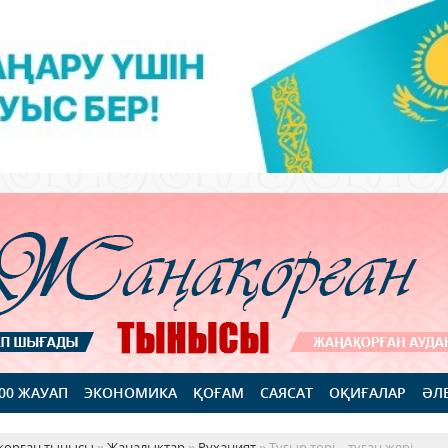
100 ЖАУАП
ЭКОНОМИКА
ҚОҒАМ
САЯСАТ
ОҚИҒАЛАР
ӘЛ
қорған тынысы
»
Жаңалықтар
»
Руханият
» Тұғыр төрі – туған жері