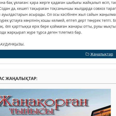
на бақ ұялаған: қара жерге қадаған шыбығы жайқалып өсіп, та
 Содан да, кешегі тақыраған тоқсаныншы жылдарда совхоз тарап,
 ауылдастарын асырады. Ол осы кәсібінен жыл сайын жаңылмай
күрек ұстауға көңілінің хошы келмей, ептеп дерт төңірек тепті.
ақ. Әлі қарттыққа ерік бере қоймаған жанары отты, рухы мықты 
да жарқырап жүре тұрса деген тілегіміз бар.
ЛАУДИНҚЫЗЫ.
Жаңалықтар
АС ЖАҢАЛЫҚТАР: