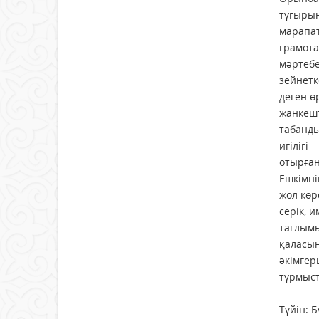
тұғырын
марапат
грамота
мәртебе
зейнетк
деген ө
жанкешт
табанды
игілігі
отырған
Ешкімні
жол көр
серік, 
тағлымы
қаласын
әкімгер
тұрмыст
Түйін: 