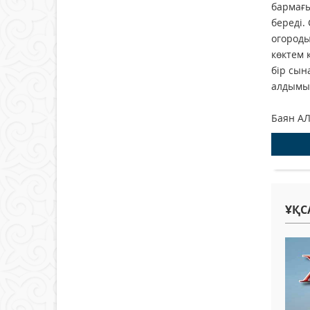
бармағы
береді.
огороды
көктем 
бір сын
алдымыз
Баян А
ҰҚС