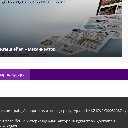
ұңғыш әйел – механизатор
кір қалдыру
инистрлігі, Ақпарат комитетінің тіркеу туралы № KZ12VPY00052387 куә
мен фото-бейне материалдардың авторлық құқықтары қорғалған.
 міндетті.