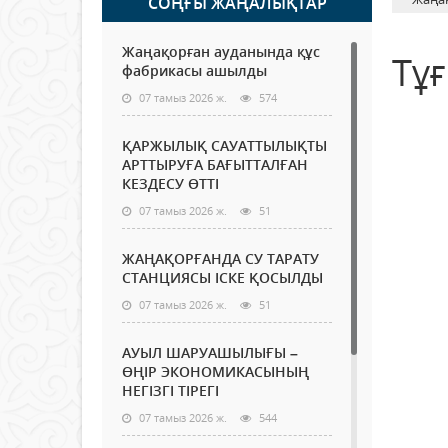
СОҢҒЫ ЖАҢАЛЫҚТАР
Жаңақорған ауданында құс
Тұғ
фабрикасы ашылды
07 тамыз 2026 ж.
574
ҚАРЖЫЛЫҚ САУАТТЫЛЫҚТЫ
АРТТЫРУҒА БАҒЫТТАЛҒАН
КЕЗДЕСУ ӨТТІ
07 тамыз 2026 ж.
51
ЖАҢАҚОРҒАНДА СУ ТАРАТУ
СТАНЦИЯСЫ ІСКЕ ҚОСЫЛДЫ
07 тамыз 2026 ж.
51
АУЫЛ ШАРУАШЫЛЫҒЫ –
ӨҢІР ЭКОНОМИКАСЫНЫҢ
НЕГІЗГІ ТІРЕГІ
07 тамыз 2026 ж.
544