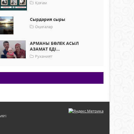
Қоғам
Сырдария сыры
Оқиғалар
АРМАНЫ БӨЛЕК АСЫЛ
АЗАМАТ ЕДІ...
Руханият
лігі