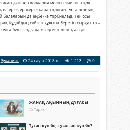
стаған дәнінен көлдария молшылық өніп қоя
 ел ерге, ер жерге қарап қалған тұста ағаның
 балаларын да еңбекке тәрбиеледі. Тек осы
 Бірақ Құдайдың сүйген құлына беретін сырқат та –
тұлға бұл сынды да жігермен жеңіп, әлі де
/
Руханият
24 сәуір 2018 ж.
1 212
0
ЖАНАҚ АҚЫННЫҢ ДҰҒАСЫ
Тарих
Туған күн бе, туылған күн бе?