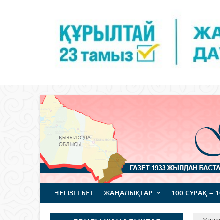
НЕГІЗГІ БЕТ
ЖАҢАЛЫҚТАР
100 СҰРАҚ – 
Жаңа