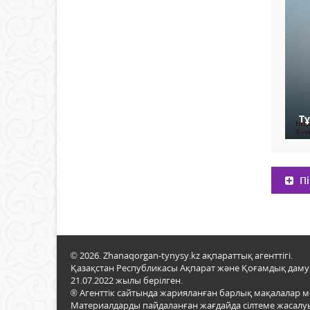
Т
Пі
© 2026. Zhanaqorgan-tynysy.kz ақпараттық агенттігі.
Қазақстан Республикасы Ақпарат және Қоғамдық даму м
21.07.2022 жылы берілген.
® Агенттік сайтында жарияланған барлық мақалалар 
Материалдарды пайдаланған жағдайда сілтеме жасалуы