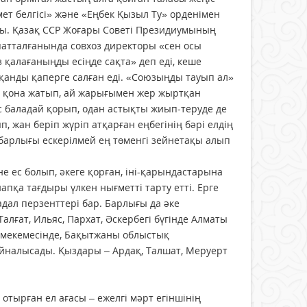
мет белгісі» және «Еңбек Қызыл Ту» орденімен
ды. Қазақ ССР Жоғары Советі Президиумының
атталғанында совхоз директоры «сен осы
 қалағаныңды есіңде сақта» деп еді, кеше
қанды қаперге салған еді. «Союзыңды тауып ал»
та қона жатып, ай жарығымен жер жыртқан
ас баладай қорып, одан астықты жиып-теруде де
 жан беріп жүріп атқарған еңбегінің бәрі елдің
ң барлығы ескерілмей ең төменгі зейнетақы алып
 ес болып, әкеге қорған, іні-қарындастарына
пқа тағдыры үлкен нығметті тарту етті. Ерге
адал перзенттері бар. Барлығы да әке
лғат, Ильяс, Пархат, Әскербегі бүгінде Алматы
» мекемесінде, Бақытжаны облыстық
айналысады. Қыздары – Ардақ, Талшат, Меруерт
 отырған ел ағасы – ежелгі мәрт егіншінің