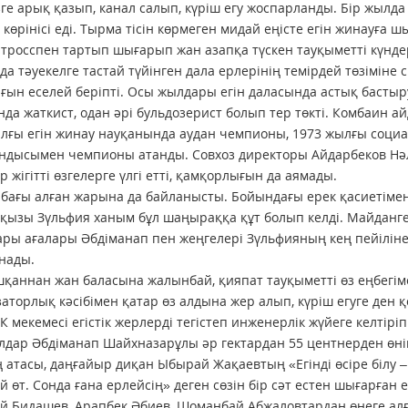
зге арық қазып, канал салып, күріш егу жоспарланды. Бір жылда 1
ң көрінісі еді. Тырма тісін көрмеген мидай еңісте егін жинауғ
 тросспен тартып шығарып жан азапқа түскен тауқыметті күнд
 да тәуекелге тастай түйінген дала ерлерінің темірдей төзіміне
ын еселей беріпті. Осы жылдары егін даласында астық бастыру
да жаткист, одан әрі бульдозерист болып тер төкті. Комбаин а
лғы егін жинау науқанында аудан чемпионы, 1973 жылғы соц
дысымен чемпионы атанды. Совхоз директоры Айдарбеков Нәл
р жігітті өзгелерге үлгі етті, қамқорлығын да аямады.
ң бағы алған жарына да байланысты. Бойындағы ерек қасиетіме
қызы Зүльфия ханым бұл шаңыраққа құт болып келді. Майданге
ры ағалары Әбдіманап пен жеңгелері Зүльфияның кең пейіліне
анады.
шқаннан жан баласына жалынбай, қияпат тауқыметті өз еңбегіме
аторлық кәсібімен қатар өз алдына жер алып, күріш егуге ден
 мекемесі егістік жерлерді тегістеп инженерлік жүйеге келтіріп б
дар Әбдіманап Шайхназарұлы әр гектардан 55 центнерден өнім 
ң атасы, даңғайыр диқан Ыбырай Жақаевтың «Егінді өсіре білу –
й өт. Сонда ғана ерлейсің» деген сөзін бір сәт естен шығарған е
 Бидашев, Арапбек Әбиев, Шоманбай Абжаловтардан өнеге алға