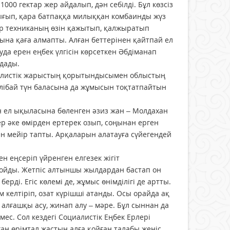
000 гектар жер айдалып, дән себілді. Бұл көзсіз
а шығып, қара батпаққа милыққан комбаинды жүз
ер техниканың өзін қажытып, қалжыратып
 сына қаға алмапты. Алған беттерінен қайтпай ел
да ерен еңбек үлгісін көрсеткен Әбдіманап
йдады.
иалистік жарыстың қорытындысымен облыстың
ібай түн баласына да жұмысын тоқтатпайтын
н ел ықыласына бөленген әзиз жан – Молдахан
р әке өмірден ертерек озып, соңынан ерген
н мейір тапты. Арқаларын алатауға сүйегендей
н еңсеріп үйренген елгезек жігіт
 қойды. Жетпіс алтыншы жылдардан бастап он
ерді. Егіс көлемі де, жұмыс өнімділігі де артты.
келтіріп, озат күрішші атанды. Осы орайда ақ
 алғашқы асу, жинап алу – мәре. Бұл сыннан да
мес. Сол кездегі Социалистік Еңбек Ерлері
н өрімтал жастың алға қойған талабы жеңіс