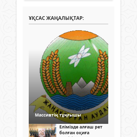
ҰҚСАС ЖАҢАЛЫҚТАР:
Массивтің тұңғышы
Елімізде алғаш рет
болған оқиға