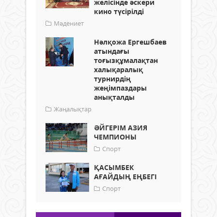
желісінде әскери
кино түсірілді
Мәдениет
Нәлқожа Ергешбаев
атындағы
тоғызқұмалақтан
халықаралық
турнирдің
жеңімпаздары
анықталды
Жаңалықтар
ӘЙГЕРІМ АЗИЯ
ЧЕМПИОНЫ
Спорт
ҚАСЫМБЕК
АҒАЙДЫҢ ЕҢБЕГІ
Спорт