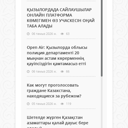
ҚЫЗЫЛОРДАДА САЙЛАУШЫЛАР
ОНЛАЙН ПЛАТФОРМА
КӨМЕГІМЕН ӨЗ УЧАСКЕСІН ОҢАЙ
ТАБА АЛАДЫ
06 тамыз 2026 ж.
63
Open Air: Қызылорда облысы
полиция департаменті 20
мыңнан астам көрерменнің
қауіпсіздігін қамтамасыз етті
06 тамыз 2026 ж.
66
Как могут проголосовать
граждане Казахстана,
находящиеся за рубежом?
05 тамыз 2026 ж.
119
Шетелде жүрген Қазақстан
азаматтары қалай дауыс бере