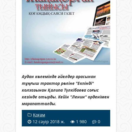
Аудан көлемінде әйелдер арасынан
тұңғыш трактор рөліне "Екпінді"
колхозынан Қалипа Түлкібаева соғыс
кезінде отырды. Кейін "Ленин" орденімен
марапатталды.
Қоғам
12 сәуір 2018 ж.
1 980
0