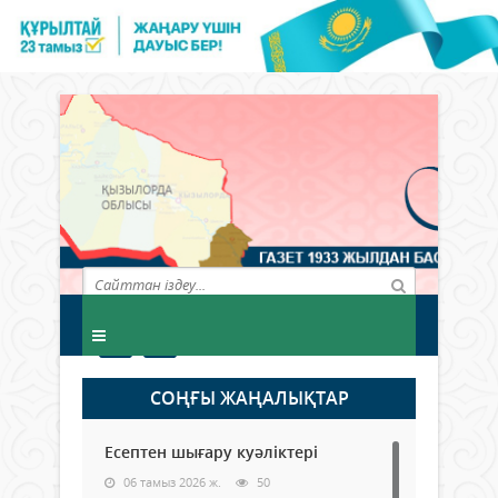
СОҢҒЫ ЖАҢАЛЫҚТАР
Есептен шығару куәліктері
06 тамыз 2026 ж.
50