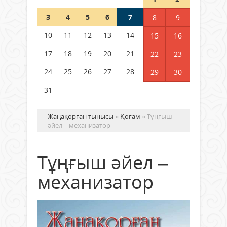
3
4
5
6
7
8
9
Германия аптап ыстыққа
байланысты суды үнемдей
10
11
12
13
14
15
16
бастады
17
18
19
20
21
22
23
04 тамыз 2026 ж.
97
24
25
26
27
28
29
30
31
Жаңақорған тынысы
»
Қоғам
» Тұңғыш
әйел – механизатор
Тұңғыш әйел –
механизатор