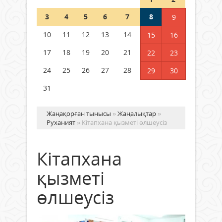
Шетелде жүрген Қазақстан
3
4
5
6
7
8
9
азаматтары қалай дауыс бере
алады?
10
11
12
13
14
15
16
05 тамыз 2026 ж.
158
17
18
19
20
21
22
23
24
25
26
27
28
29
30
31
Жаңақорған тынысы
»
Жаңалықтар
»
Руханият
» Кітапхана қызметі өлшеусіз
Кітапхана
қызметі
өлшеусіз