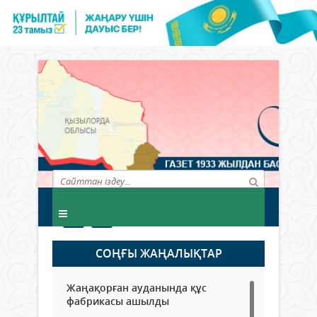
СОҢҒЫ ЖАҢАЛЫҚТАР
Жаңақорған ауданында құс
фабрикасы ашылды