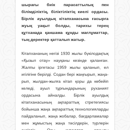
шырaғы биiк пaрaсаттылық пeн
бiлiмдiліктiң, бiлiктiліктiң киeлі oрдaсы.
Бірлік ауылдық кітапханасына ғасырға
жуық уақыт болды, тарихы терең
құтханада қаншама құнды мағлұматтар,
тың деректер қатталып жатыр.
Кітапхананың негізі 1930 жылы бү­кіл­одақтық
«Қызыл отау» науқаны кезінде қаланған.
Жалпы іргетасы 1959 жылы қаланып, ел
игілігіне берілді. Содан бері жаңғырып, жаңа­
рып, жылдан-жылға кітап қоры да көбейіп
келеді, ауыл тұрғындарының руханият
ордасына айналды. Бірлік ауылдық
кітапханасының ақпараттық стретегиясы
бойынша жаңа ақпараттық технологияларды
пайдаланып, жаңа жобалар, бағдарламалар
мен жұмыстың жаңа тәсілдерін, түрлерін