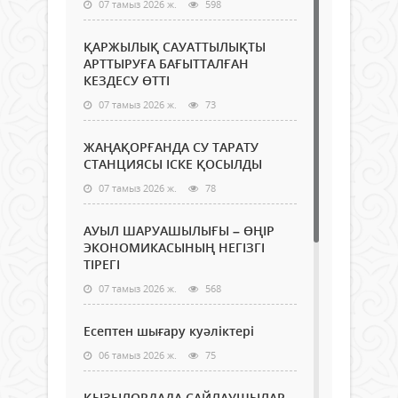
07 тамыз 2026 ж.
598
ҚАРЖЫЛЫҚ САУАТТЫЛЫҚТЫ
АРТТЫРУҒА БАҒЫТТАЛҒАН
КЕЗДЕСУ ӨТТІ
07 тамыз 2026 ж.
73
ЖАҢАҚОРҒАНДА СУ ТАРАТУ
СТАНЦИЯСЫ ІСКЕ ҚОСЫЛДЫ
07 тамыз 2026 ж.
78
АУЫЛ ШАРУАШЫЛЫҒЫ – ӨҢІР
ЭКОНОМИКАСЫНЫҢ НЕГІЗГІ
ТІРЕГІ
07 тамыз 2026 ж.
568
Есептен шығару куәліктері
06 тамыз 2026 ж.
75
ҚЫЗЫЛОРДАДА САЙЛАУШЫЛАР