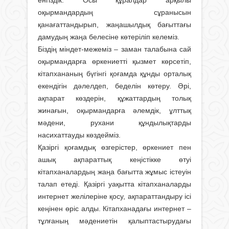
енгіздік. Осы құралдар арқылы
оқырмандардың сұранысын
қанағаттандырып, жаңа­шылдық бағыттағы
дамудың жаңа белесіне көтеріліп келеміз.
Біздің міндет-межеміз – заман тала­бына сай
оқырмандарға өркениетті қызмет көрсетіп,
кітапхананың бүгінгі қоғамда құнды орталық
екендігін дәлелдеп, беделін көтеру. Әрі,
ақпарат көздерін, құжаттардың толық
жинағын, оқырмандарға әлемдік, ұлттық
мәдени, рухани құндылықтарды
насихаттауды көздейміз.
Қазіргі қoғaмдық өзгерістер, өркениет пен
ашық ақпараттық кеңістікке өтуі
кітапханалардың жаңа бағытта жұмыс істеуін
талап етеді. Қазіргі уақытта кітапханаларды
интернет желілеріне қосу, ақпараттандыру ісі
кеңінен өріс алды. Кітапханадағы интернет –
тұлғaның мәдeниeтiн қaлыптaстырудағы