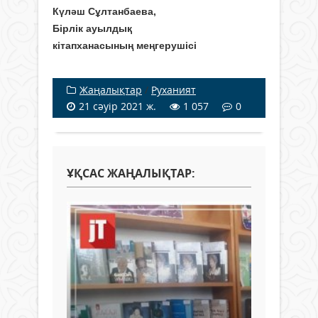
Күләш Сұлтанбаева,
Бірлік ауылдық
кітапханасының меңгерушісі
Жаңалықтар
/
Руханият
21 сәуір 2021 ж.
1 057
0
ҰҚСАС ЖАҢАЛЫҚТАР: