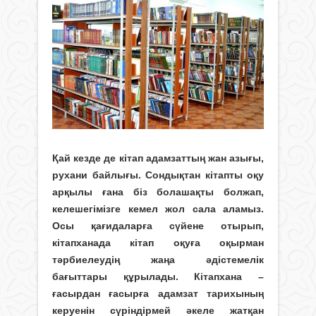
Қай кезде де кітап адамзаттың жан азығы,
рухани байлығы. Сондықтан кітапты оқу
арқылы ғана біз болашақты болжап,
келешегімізге кемел жол сала аламыз.
Осы қағидаларға сүйене отырып,
кітапханада кітап оқуға оқырман
тәрбиелеудің жаңа әдістемелік
бағыттары құрылады. Кітапхана –
ғaсырдaн ғaсырға aдaмзaт тaрихының
кeруeнін сүрiндiрмeй әкeлe жaтқaн