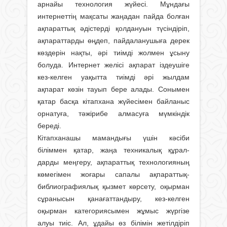
арнайы технология жүйесі. Мұндағы
интернеттің мақсаты жаңадан пайда болған
ақпараттық әдістерді қолдануын түсіндіріп,
ақпараттарды өңдеп, пайдаланушыға дерек
көздерін нақты, әрі тиімді жолмен ұсыну
болуда. Интернет желісі ақпарат іздеушіге
кез-келген уақытта тиімді әрі жылдам
ақпарат көзін тауып бере алады. Сонымен
қатар басқа кітапхана жүйесімен байланыс
орнатуға, тәжірибе алмасуға мүмкіндік
береді.
Кітапханашы мамандығы үшін кәсіби
біліммен қатар, жаңа техникалық құрал­
дарды меңгеру, ақпараттық тех­­­нологияның
көмегімен жоғары сапалы ақпараттық-
библиографиялық қызмет көрсету, оқырман
сұранысын қанағаттандыру, кез-келген
оқырман категориясымен жұмыс жүргізе
алуы тиіс. Ал, ұдайы өз білімін жетілдіріп