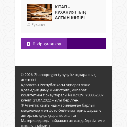
КІТАП –
РУХАНИЯТТЫҢ
АЛТЫН КӨПІРІ
Руханият
Пікір қалдыру
© 2026. Zhanaqorgan-tynysy.kz ақпараттық
агенттігі.
Қазақстан Республикасы Ақпарат және
Қоғамдық даму министрлігі, Ақпарат
комитетінің тіркеу туралы № KZ12VPY00052387
куәлігі 21.07.2022 жылы берілген.
® Агенттік сайтында жарияланған барлық
мақалалар мен фото-бейне материалдардың
авторлық құқықтары қорғалған.
Материалдарды пайдаланған жағдайда сілтеме
жасалуы міндетті.