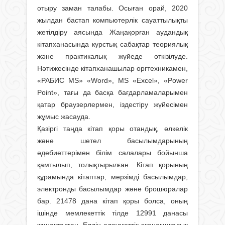
отыру заман талабы. Осыған орай, 2020
жыл­дан бастап компьютерлік сауаттылықты
жетілдіру аясында Жаңақорған аудан­дық
кітапханасында курстық сабақтар теориялық
және практикалық жүйеде өткізілуде.
Нәтижесінде кітапханашылар оргтехникамен,
«РАБИС MS» «Word», MS «Excel», «Power
Point», тағы да басқа бағдарламаларымен
қатар брау­зерлермен, іздестіру жүйесімен
жұмыс жасауда.
Қазіргі таңда кітап қоры отандық, өлкелік
және шетел басылымдарының
әдебиеттерімен білім салалары бой­ынша
қамтылып, толықтырылған. Кітап қорының
құрамында кітаптар, мерзімді басылымдар,
электронды басылымдар және брошюралар
бар. 21478 дана кітап қоры болса, оның
ішінде мемлекеттік тілде 12991 данасы