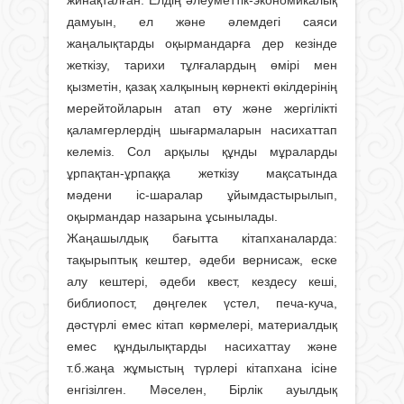
жинақталған. Елдің әлеуметтік-эконо­микалық
дамуын, ел және әлемдегі саяси
жаңалықтарды оқырмандарға дер кезінде
жеткізу, тарихи тұлғалардың өмірі мен
қызметін, қазақ халқының көрнекті өкілдерінің
мерейтойларын атап өту және жергілікті
қаламгерлердің шығармаларын насихаттап
келеміз. Сол арқылы құнды мұраларды
ұрпақтан-ұрпаққа жеткізу мақсатында
мәдени іс-шаралар ұйымдастырылып,
оқырмандар назарына ұсынылады.
Жаңашылдық бағытта кітапха­на­ларда:
тақырыптық кештер, әдеби вернисаж, еске
алу кештері, әдеби квест, кездесу кеші,
библиопост, дөңгелек үстел, печа-куча,
дәстүрлі емес кітап көрмелері, материалдық
емес құндылықтарды насихаттау және
т.б.жаңа жұмыстың түрлері кітапхана ісіне
енгізілген. Мәселен, Бірлік ауылдық