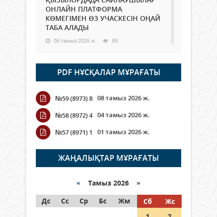
ОНЛАЙН ПЛАТФОРМА
КӨМЕГІМЕН ӨЗ УЧАСКЕСІН ОҢАЙ
ТАБА АЛАДЫ
06 тамыз 2026 ж.
89
Open Air: Қызылорда облысы
PDF НҰСҚАЛАР МҰРАҒАТЫ
полиция департаменті 20
мыңнан астам көрерменнің
қауіпсіздігін қамтамасыз етті
08 тамыз 2026 ж.
№59 (8973) 8
06 тамыз 2026 ж.
100
04 тамыз 2026 ж.
№58 (8972) 4
Wi-Fi ҚАБЫРҒА АРҚЫЛЫ ҚАЛАЙ
01 тамыз 2026 ж.
№57 (8971) 1
ӨТЕДІ?
06 тамыз 2026 ж.
266
ЖАҢАЛЫҚТАР МҰРАҒАТЫ
Как могут проголосовать
граждане Казахстана,
«
Тамыз 2026 »
находящиеся за рубежом?
Дс
Сс
Ср
Бс
Жм
Сб
Жс
05 тамыз 2026 ж.
147
1
2