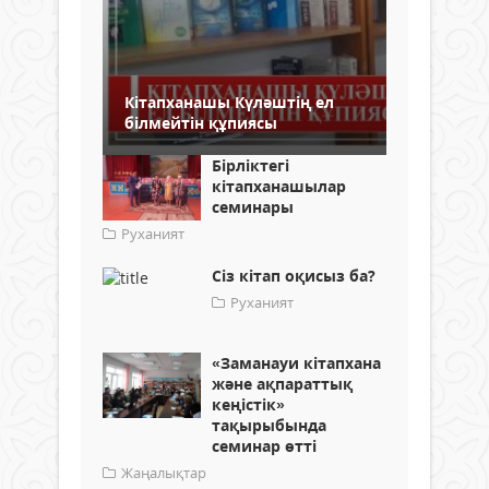
Кітапханашы Күләштің ел
білмейтін құпиясы
Бірліктегі
кітапханашылар
семинары
Руханият
Сіз кітап оқисыз ба?
Руханият
«Заманауи кітапхана
және ақпараттық
кеңістік»
тақырыбында
семинар өтті
Жаңалықтар