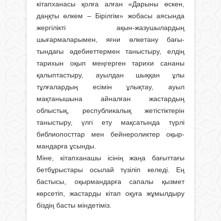
кітапханасы қолға алған «Дарыны өскен,
даңқты өлкем – Бірілгім» жобасы аясында
жергілікті ақын-жазушылардың
шығармаларымен, яғни өлкетану бағы­
тындағы әдебиеттермен таныстыру, елдің
тарихын оқып меңгерген тарихи сананы
қалыптастыру, ауылдан шыққан ұлы
тұлғалардың есімін ұлықтау, ауыл
мақтанышына айналған жастардың
облыстық, республикалық жетістіктерін
таныстыру, үлгі ету мақсатында түрлі
библиопосттар мен бейнероликтер оқыр­
мандарға ұсынды.
Міне, кітапханашы ісінің жаңа бағыттағы
бетбұрыстары осылай түзіліп келеді. Ең
бастысы, оқырмандарға сапалы қызмет
көрсетіп, жастарды кітап оқуға жұмылдыру
біздің басты міндетіміз.