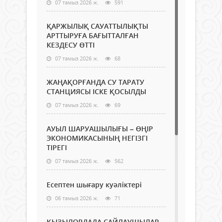
07 тамыз 2026 ж.
591
ҚАРЖЫЛЫҚ САУАТТЫЛЫҚТЫ
АРТТЫРУҒА БАҒЫТТАЛҒАН
КЕЗДЕСУ ӨТТІ
07 тамыз 2026 ж.
68
ЖАҢАҚОРҒАНДА СУ ТАРАТУ
СТАНЦИЯСЫ ІСКЕ ҚОСЫЛДЫ
07 тамыз 2026 ж.
69
АУЫЛ ШАРУАШЫЛЫҒЫ – ӨҢІР
ЭКОНОМИКАСЫНЫҢ НЕГІЗГІ
ТІРЕГІ
07 тамыз 2026 ж.
562
Есептен шығару куәліктері
06 тамыз 2026 ж.
71
ҚЫЗЫЛОРДАДА САЙЛАУШЫЛАР