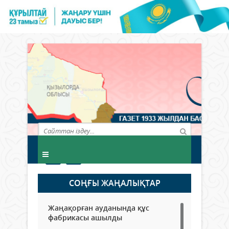
СОҢҒЫ ЖАҢАЛЫҚТАР
Жаңақорған ауданында құс
фабрикасы ашылды