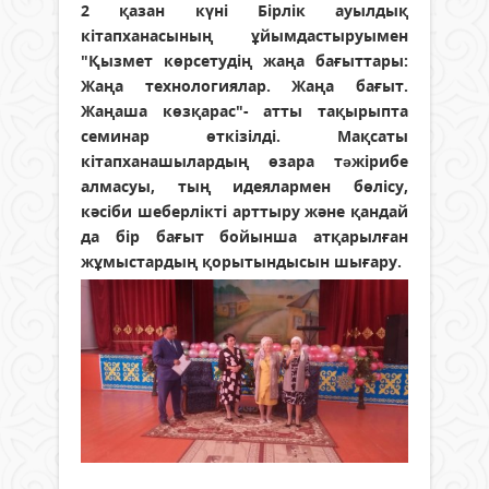
2 қазан күні Бірлік ауылдық
кітапханасының ұйымдастыруымен
"Қызмет көрсетудің жаңа бағыттары:
Жаңа технологиялар. Жаңа бағыт.
Жаңаша көзқарас"- атты тақырыпта
семинар өткізілді. Мақсаты
кітапханашылардың өзара тəжірибе
алмасуы, тың идеялармен бөлісу,
кәсіби шеберлікті арттыру және қандай
да бір бағыт бойынша атқарылған
жұмыстардың қорытындысын шығару.