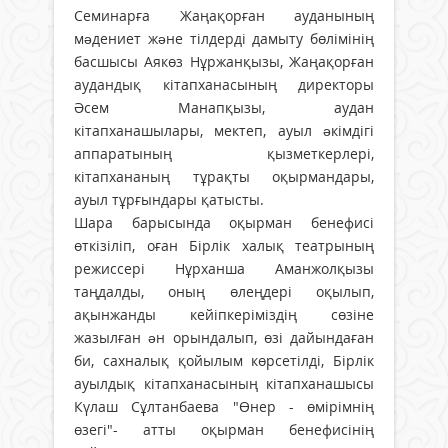
Семинарға Жаңақорған ауданының
мəдениет жəне тілдерді дамыту бөлімінің
басшысы Аякөз Нұржанқызы, Жаңақорған
аудандық кітапханасының директоры
Әсем Манапқызы, аудан
кітапханашылары, мектеп, ауыл əкімдігі
аппаратының қызметкерлері,
кітапхананың тұрақты оқырмандары,
ауыл тұрғындары қатысты.
Шара барысында оқырман бенефисі
өткізіліп, оған Бірлік халық театрының
режиссері Нұрханша Аманжолқызы
таңдалды, оның өлеңдері оқылып,
ақынжанды кейіпкеріміздің сөзіне
жазылған əн орындалып, өзі дайындаған
би, сахналық қойылым көрсетілді, Бірлік
ауылдық кітапханасының кітапханашысы
Күлаш Сұлтанбаева "Өнер - өмірімнің
өзегі"- атты оқырман бенефисінің