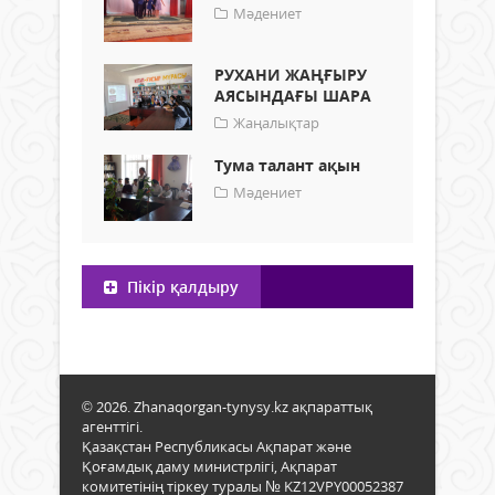
Мәдениет
РУХАНИ ЖАҢҒЫРУ
АЯСЫНДАҒЫ ШАРА
Жаңалықтар
Тума талант ақын
Мәдениет
Пікір қалдыру
© 2026. Zhanaqorgan-tynysy.kz ақпараттық
агенттігі.
Қазақстан Республикасы Ақпарат және
Қоғамдық даму министрлігі, Ақпарат
комитетінің тіркеу туралы № KZ12VPY00052387