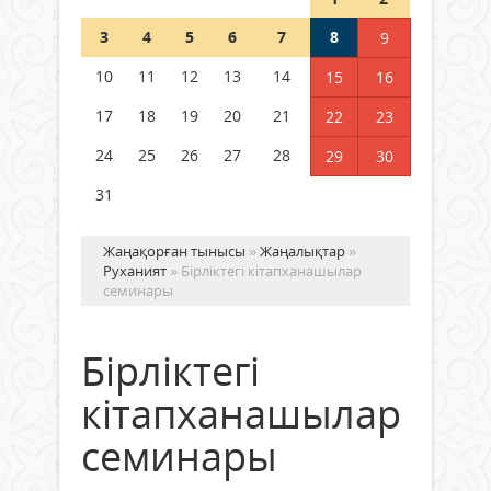
Шетелде жүрген Қазақстан
3
4
5
6
7
8
9
азаматтары қалай дауыс бере
алады?
10
11
12
13
14
15
16
05 тамыз 2026 ж.
152
17
18
19
20
21
22
23
24
25
26
27
28
29
30
31
Жаңақорған тынысы
»
Жаңалықтар
»
Руханият
» Бірліктегі кітапханашылар
семинары
Бірліктегі
кітапханашылар
семинары