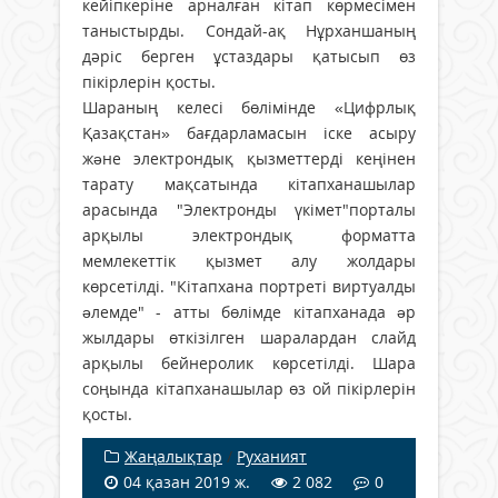
кейіпкеріне арналған кітап көрмесімен
таныстырды. Сондай-ақ Нұрханшаның
дәріс берген ұстаздары қатысып өз
пікірлерін қосты.
Шараның келесі бөлімінде «Цифрлық
Қазақстан» бағдарламасын іске асыру
жəне электрондық қызметтерді кеңінен
тарату мақсатында кітапханашылар
арасында "Электронды үкімет"порталы
арқылы электрондық форматта
мемлекеттік қызмет алу жолдары
көрсетілді. "Кітапхана портреті виртуалды
əлемде" - атты бөлімде кітапханада əр
жылдары өткізілген шаралардан слайд
арқылы бейнеролик көрсетілді. Шара
соңында кітапханашылар өз ой пікірлерін
қосты.
Жаңалықтар
/
Руханият
04 қазан 2019 ж.
2 082
0