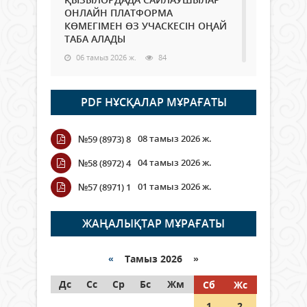
ОНЛАЙН ПЛАТФОРМА
КӨМЕГІМЕН ӨЗ УЧАСКЕСІН ОҢАЙ
ТАБА АЛАДЫ
06 тамыз 2026 ж.
84
Open Air: Қызылорда облысы
PDF НҰСҚАЛАР МҰРАҒАТЫ
полиция департаменті 20
мыңнан астам көрерменнің
қауіпсіздігін қамтамасыз етті
08 тамыз 2026 ж.
№59 (8973) 8
06 тамыз 2026 ж.
92
04 тамыз 2026 ж.
№58 (8972) 4
Wi-Fi ҚАБЫРҒА АРҚЫЛЫ ҚАЛАЙ
01 тамыз 2026 ж.
№57 (8971) 1
ӨТЕДІ?
06 тамыз 2026 ж.
261
ЖАҢАЛЫҚТАР МҰРАҒАТЫ
Как могут проголосовать
граждане Казахстана,
«
Тамыз 2026 »
находящиеся за рубежом?
Дс
Сс
Ср
Бс
Жм
Сб
Жс
05 тамыз 2026 ж.
143
1
2