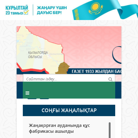
СОҢҒЫ ЖАҢАЛЫҚТАР
Жаңақорған ауданында құс
фабрикасы ашылды