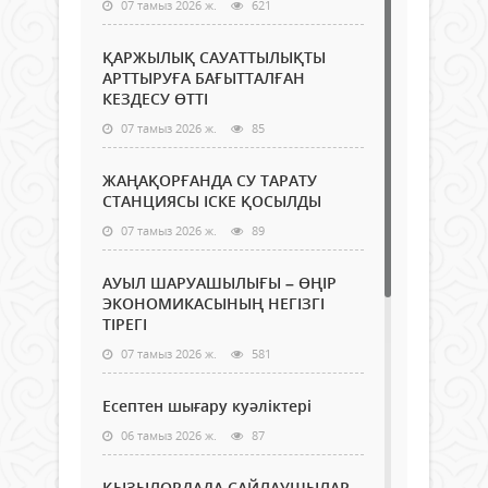
07 тамыз 2026 ж.
621
ҚАРЖЫЛЫҚ САУАТТЫЛЫҚТЫ
АРТТЫРУҒА БАҒЫТТАЛҒАН
КЕЗДЕСУ ӨТТІ
07 тамыз 2026 ж.
85
ЖАҢАҚОРҒАНДА СУ ТАРАТУ
СТАНЦИЯСЫ ІСКЕ ҚОСЫЛДЫ
07 тамыз 2026 ж.
89
АУЫЛ ШАРУАШЫЛЫҒЫ – ӨҢІР
ЭКОНОМИКАСЫНЫҢ НЕГІЗГІ
ТІРЕГІ
07 тамыз 2026 ж.
581
Есептен шығару куәліктері
06 тамыз 2026 ж.
87
ҚЫЗЫЛОРДАДА САЙЛАУШЫЛАР