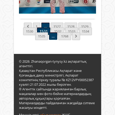
1
атан
0
жеті
қаң
тұң
жеті
Толығырақ
баст
қаза
ерен
жүрг
бала
еңбе
сақт
Олж
үлгіс
поли
...
1
1527
1528
1529
Ора
көрс
қаға
1531
1530
1532
1533
1534
жыл
білді
нұсқ
...
1535
1768
қор
Қай
болм
бой
сала
Сыр
бол
елін
даму
«Үзд
өрке
© 2026. Zhanaqorgan-tynysy.kz ақпараттық
спо
жету
агенттігі.
атан
игі
Қазақстан Республикасы Ақпарат және
Сонд
қад
Қоғамдық даму министрлігі, Ақпарат
ақ,
жаса
комитетінің тіркеу туралы № KZ12VPY00052387
2018
Төрт
куәлігі 21.07.2022 жылы берілген.
жыл
дүни
® Агенттік сайтында жарияланған барлық
қор
мой
мақалалар мен фото-бейне материалдардың
бой
қуат
авторлық құқықтары қорғалған.
ауда
мемл
Материалдарды пайдаланған жағдайда сілтеме
ден
айна
жасалуы міндетті.
жән
Елба
Меншік иесі:
«Сыр медиа»
ЖШС.