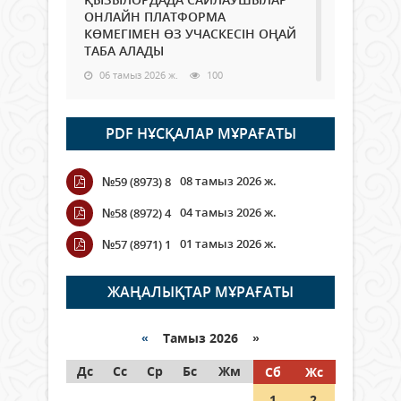
ОНЛАЙН ПЛАТФОРМА
КӨМЕГІМЕН ӨЗ УЧАСКЕСІН ОҢАЙ
ТАБА АЛАДЫ
06 тамыз 2026 ж.
100
Open Air: Қызылорда облысы
PDF НҰСҚАЛАР МҰРАҒАТЫ
полиция департаменті 20
мыңнан астам көрерменнің
қауіпсіздігін қамтамасыз етті
08 тамыз 2026 ж.
№59 (8973) 8
06 тамыз 2026 ж.
121
04 тамыз 2026 ж.
№58 (8972) 4
Wi-Fi ҚАБЫРҒА АРҚЫЛЫ ҚАЛАЙ
01 тамыз 2026 ж.
№57 (8971) 1
ӨТЕДІ?
06 тамыз 2026 ж.
277
ЖАҢАЛЫҚТАР МҰРАҒАТЫ
Как могут проголосовать
граждане Казахстана,
«
Тамыз 2026 »
находящиеся за рубежом?
Дс
Сс
Ср
Бс
Жм
Сб
Жс
05 тамыз 2026 ж.
159
1
2