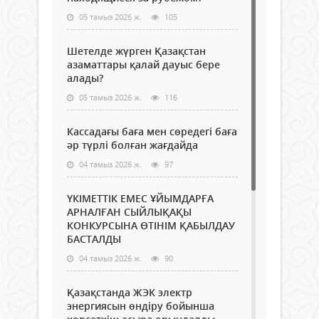
05 тамыз 2026 ж.
105
Шетелде жүрген Қазақстан
азаматтары қалай дауыс бере
алады?
05 тамыз 2026 ж.
116
Кассадағы баға мен сөредегі баға
әр түрлі болған жағдайда
04 тамыз 2026 ж.
97
ҮКІМЕТТІК ЕМЕС ҰЙЫМДАРҒА
АРНАЛҒАН СЫЙЛЫҚАҚЫ
КОНКУРСЫНА ӨТІНІМ ҚАБЫЛДАУ
БАСТАЛДЫ
04 тамыз 2026 ж.
90
Қазақстанда ЖЭК электр
энергиясын өндіру бойынша