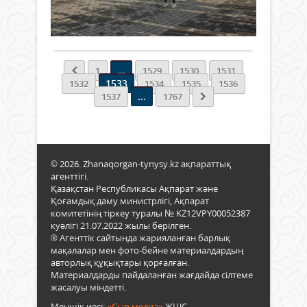
заңс
0
ерте
әкет
көз
Толығырақ
мен
салс
әкел
бүгін
ола
аға
сауд
...
1
1529
1530
1531
буы
қар
1533
1532
1534
1535
1536
келе
күре
...
1537
1767
ізба
жөні
–
сон
жаст
қоса
Сай
Мемл
келг
рәмі
© 2026. Zhanaqorgan-tynysy.kz ақпараттық
жас
жай
агенттігі.
буы
атқ
Қазақстан Республикасы Ақпарат және
бой
жатқ
Қоғамдық даму министрлігі, Ақпарат
белс
жұм
комитетінің тіркеу туралы № KZ12VPY00052387
жаң
тура
куәлігі 21.07.2022 жылы берілген.
бас
талқ
® Агенттік сайтында жарияланған барлық
–
мақалалар мен фото-бейне материалдардың
өсуді
авторлық құқықтары қорғалған.
өрке
Материалдарды пайдаланған жағдайда сілтеме
нақ
жасалуы міндетті.
көріні
Меншік иесі:
«Сыр медиа»
ЖШС.