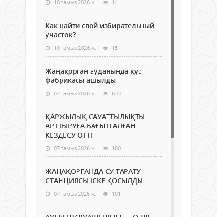
10 тамыз 2026 ж.
14
Как найти свой избирательный
участок?
10 тамыз 2026 ж.
15
Жаңақорған ауданында құс
фабрикасы ашылды
07 тамыз 2026 ж.
633
ҚАРЖЫЛЫҚ САУАТТЫЛЫҚТЫ
АРТТЫРУҒА БАҒЫТТАЛҒАН
КЕЗДЕСУ ӨТТІ
07 тамыз 2026 ж.
100
ЖАҢАҚОРҒАНДА СУ ТАРАТУ
СТАНЦИЯСЫ ІСКЕ ҚОСЫЛДЫ
07 тамыз 2026 ж.
101
АУЫЛ ШАРУАШЫЛЫҒЫ – ӨҢІР