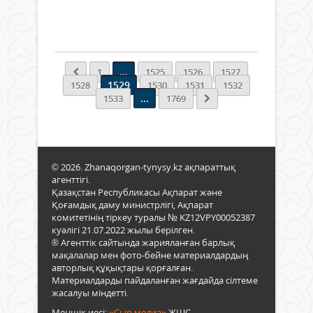
Қаза
Соң
9
жыл
деп
әйел
елеп
«Жас
хаба
Толығырақ
зейн
екше
жылы
шығ
тараз
2018
жас
жыл
ұзард
...
1
1525
1526
1527
Қыз
1529
1528
1530
1531
1532
өзін
...
1533
1769
2000
жыл
атап
өтті.
Осы
© 2026. Zhanaqorgan-tynysy.kz ақпараттық
орай
агенттігі.
қала
Қазақстан Республикасы Ақпарат және
әкімі
Қоғамдық даму министрлігі, Ақпарат
Нұрл
комитетінің тіркеу туралы № KZ12VPY00052387
Нәлі
куәлігі 21.07.2022 жылы берілген.
әнші
® Агенттік сайтында жарияланған барлық
мер
мақалалар мен фото-бейне материалдардың
меда
авторлық құқықтары қорғалған.
табы
Материалдарды пайдаланған жағдайда сілтеме
етке
жасалуы міндетті.
"Сы
Меншік иесі:
«Сыр медиа»
ЖШС.