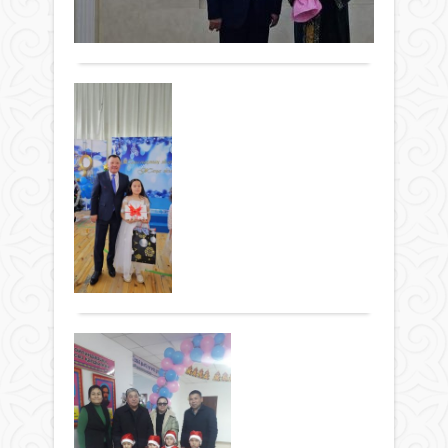
0
алд
Толығырақ
еңбе
елеп
мара
Ау
мінб
шығ
әкі
құрм
шы
көрс
Мәдениет
өтт
“Құр
29
лай
Жаң
желтоқсан
жан”
жыл
2023 ж.
жоб
–
1 203
жалғ
әр
0
табу
бал
Толығырақ
Осы
жыл
күні
бой
ауд
асығ
әлеу
Тө
күте
жән
Жа
ере
экон
мере
жы
сала
Бал
Мәдениет
руха
Байк
сиқ
28
бағы
ауы
ерте
желтоқсан