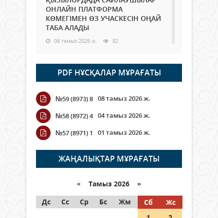
ОНЛАЙН ПЛАТФОРМА
КӨМЕГІМЕН ӨЗ УЧАСКЕСІН ОҢАЙ
ТАБА АЛАДЫ
06 тамыз 2026 ж.
82
Open Air: Қызылорда облысы
PDF НҰСҚАЛАР МҰРАҒАТЫ
полиция департаменті 20
мыңнан астам көрерменнің
қауіпсіздігін қамтамасыз етті
08 тамыз 2026 ж.
№59 (8973) 8
06 тамыз 2026 ж.
90
04 тамыз 2026 ж.
№58 (8972) 4
Wi-Fi ҚАБЫРҒА АРҚЫЛЫ ҚАЛАЙ
01 тамыз 2026 ж.
№57 (8971) 1
ӨТЕДІ?
06 тамыз 2026 ж.
258
ЖАҢАЛЫҚТАР МҰРАҒАТЫ
Как могут проголосовать
граждане Казахстана,
«
Тамыз 2026 »
находящиеся за рубежом?
Дс
Сс
Ср
Бс
Жм
Сб
Жс
05 тамыз 2026 ж.
140
1
2