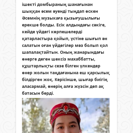
ішекті домбыраның шанағынан
шыққан әсем әуенді тыңдап өскен
Әсемнің музыкаға қызығушылығы
ерекше болды. Есік алдындағы сәкіге,
кейде үйдегі көрпешелерді
қатарластыра қойып, үстіне шығып ән
салатын оған үйдегілер мәз болып қол
шапалақтайтын. Оның жанарындағы
өнерге деген шексіз махаббатты,
құштарлықты сезе білген үлкендер
өнер жолын таңдағанына еш қарсылық
білдірген жоқ. Керісінше, шығар биігің
аласармай, өнерің алға жүзсін деп ақ
батасын берді.