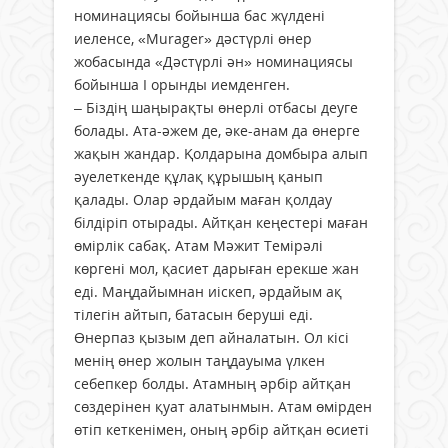
номинациясы бойынша бас жүлдені
иеленсе, «Murager» дәстүрлі өнер
жобасында «Дәстүрлі ән» номинациясы
бойынша І орынды иемденген.
– Біздің шаңырақты өнерлі отбасы деуге
болады. Ата-әжем де, әке-анам да өнер­ге
жақын жандар. Қол­дарына домбыра алып
әуелеткенде құлақ құрышың қанып
қалады. Олар әрдайым маған қолдау
білдіріп отырады. Айтқан кеңестері ма­ған
өмірлік сабақ. Атам Мәжит Темірәлі
көргені мол, қасиет дарыған ерекше жан
еді. Маңдайымнан иіскеп, әрдайым ақ
тілегін айтып, батасын беруші еді.
Өнерпаз қызым деп айналатын. Ол кісі
менің өнер жолын таңдауыма үлкен
себепкер бол­ды. Атамның әрбір айтқан
сөздерінен қу­ат алатынмын. Атам өмірден
өтіп кеткенімен, оның әрбір айтқан өсиеті