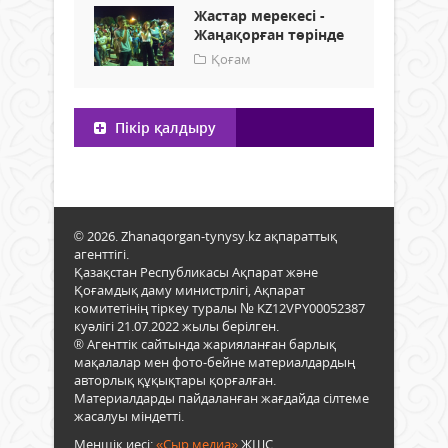
Жастар мерекесі -
Жаңақорған төрінде
Қоғам
Пікір қалдыру
© 2026. Zhanaqorgan-tynysy.kz ақпараттық
агенттігі.
Қазақстан Республикасы Ақпарат және
Қоғамдық даму министрлігі, Ақпарат
комитетінің тіркеу туралы № KZ12VPY00052387
куәлігі 21.07.2022 жылы берілген.
® Агенттік сайтында жарияланған барлық
мақалалар мен фото-бейне материалдардың
авторлық құқықтары қорғалған.
Материалдарды пайдаланған жағдайда сілтеме
жасалуы міндетті.
Меншік иесі:
«Сыр медиа»
ЖШС.