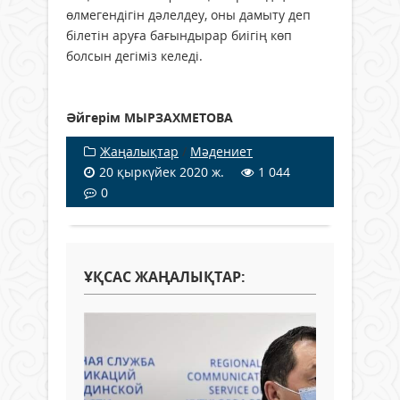
өлмегендігін дәлелдеу, оны дамыту деп
білетін аруға бағын­дырар биігің көп
болсын дегіміз келеді.
Әйгерім МЫРЗАХМЕТОВА
Жаңалықтар
/
Мәдениет
20 қыркүйек 2020 ж.
1 044
0
ҰҚСАС ЖАҢАЛЫҚТАР: