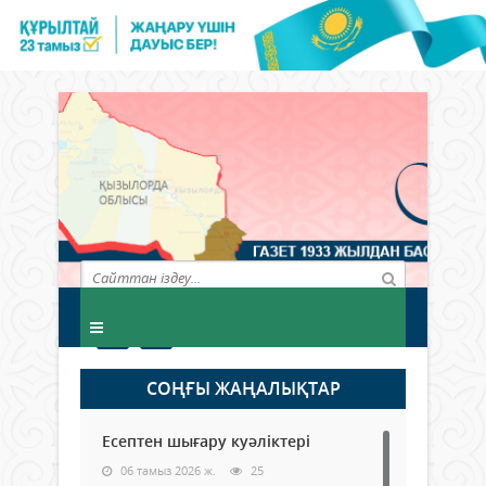
СОҢҒЫ ЖАҢАЛЫҚТАР
Есептен шығару куәліктері
06 тамыз 2026 ж.
25