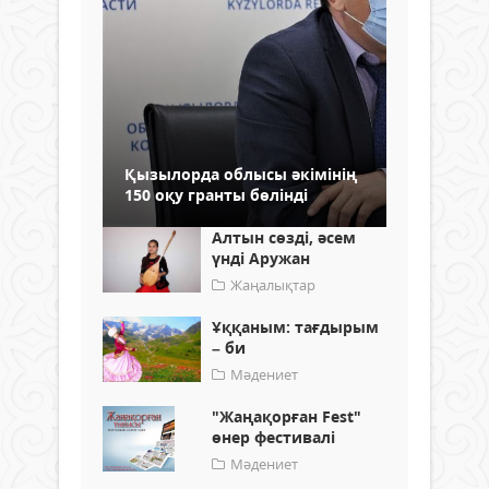
Қызылорда облысы әкімінің
150 оқу гранты бөлінді
Алтын сөзді, әсем
үнді Аружан
Жаңалықтар
Ұққаным: тағдырым
– би
Мәдениет
"Жаңақорған Fest"
өнер фестивалі
Мәдениет