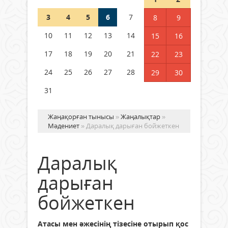
3
4
5
6
7
8
9
Германия аптап ыстыққа
байланысты суды үнемдей
10
11
12
13
14
15
16
бастады
17
18
19
20
21
22
23
04 тамыз 2026 ж.
86
24
25
26
27
28
29
30
31
Жаңақорған тынысы
»
Жаңалықтар
»
Мәдениет
» Даралық дарыған бойжеткен
Даралық
дарыған
бойжеткен
Атасы мен әжесінің тізесіне отырып қос