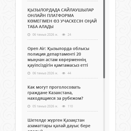
ҚЫЗЫЛОРДАДА САЙЛАУШЫЛАР
ОНЛАЙН ПЛАТФОРМА
КӨМЕГІМЕН ӨЗ УЧАСКЕСІН ОҢАЙ
ТАБА АЛАДЫ
06 тамыз 2026 ж.
24
Open Air: Қызылорда облысы
полиция департаменті 20
мыңнан астам көрерменнің
қауіпсіздігін қамтамасыз етті
06 тамыз 2026 ж.
44
Как могут проголосовать
граждане Казахстана,
находящиеся за рубежом?
05 тамыз 2026 ж.
110
Шетелде жүрген Қазақстан
азаматтары қалай дауыс бере