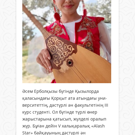
Әсем Ерболқызы бү­гінде Қызылорда
қаласындағы Қорқыт ата атындағы уни­
вер­ситеттің, дәстүрлі ән факультетінің ІІІ
курс студенті. Ол бүгінде түрлі өнер
жарыстарына қатысып, жүлделі ора­лып
жүр. Бұған дейін V халықаралық «Alash
Star» байқауының дәстүрлі ән