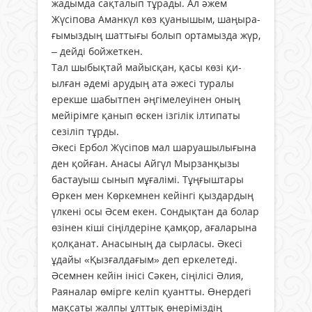
жадымда сақ­талып тұрады. Ал әжем
Жүсіпова Аманкүл көз қуанышым, шаңыра­
ғымыздың шаттығы бо­лып ортамызда жүр,
– дейді бойжеткен.
Тал шыбықтай май­­­ыс­­­қан, қасы көзі қи­
ылған әдемі арудың ата әжесі туралы
ерекше шабытпен әңгімелеуінен оның
мейірімге қанып өскен ізгілік ілтипаты
сезіліп тұрды.
Әкесі Ербол Жүсіпов мал шаруашылығына
ден қойған. Анасы Айгүл Мырзанқызы
бас­­тауыш сынып мұға­лімі. Тұңғыштары
Өр­кен мен Көркемнен кейінгі қыздардың
үл­кені осы Әсем екен. Сондықтан да болар
өзінен кіші сіңілдеріне қамқор, ағаларына
қол­қанат. Анасының да сырласы. Әкесі
ұдайы «Қызғалдағым» деп ер­ке­летеді.
Әсемнен кей­ін інісі Сәкен, сіңілісі Әлия,
Раяналар өмірге келіп қуантты. Өнердегі
мақсаты жалпы ұлттық өнеріміздің