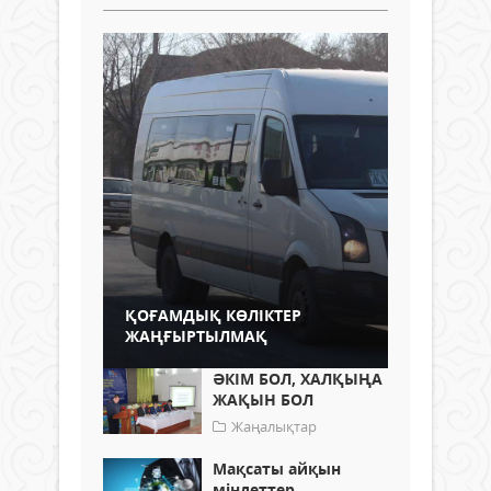
ҚОҒАМДЫҚ КӨЛІКТЕР
ЖАҢҒЫРТЫЛМАҚ
ӘКІМ БОЛ, ХАЛҚЫҢА
ЖАҚЫН БОЛ
Жаңалықтар
Мақсаты айқын
міндеттер