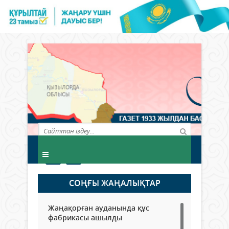
СОҢҒЫ ЖАҢАЛЫҚТАР
Жаңақорған ауданында құс
фабрикасы ашылды