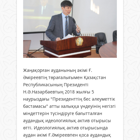
Жаңақорған ауданының әкімі Ғ.
Әміреевтің төрағалығымен Қазақстан
Республикасының Президенті
Н.Ә.Назарбаевтың 2018 жылғы 5
наурыздағы "Президенттің бес әлеуметтік
бастамасы" атты халыққа үндеуінің негізгі
міндеттерін түсіндіруге бағытталған
аудандық идеологиялық актив отырысы
өтті. Идеологиялық актив отырысында
аудан әкімі Ғ.Әміреевпен қоса аудандық