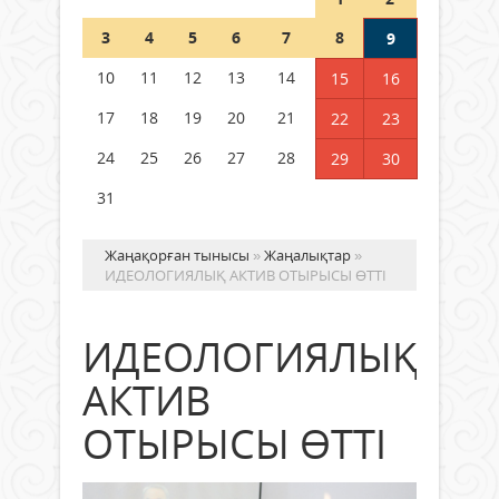
Шетелде жүрген Қазақстан
3
4
5
6
7
8
9
азаматтары қалай дауыс бере
алады?
10
11
12
13
14
15
16
05 тамыз 2026 ж.
161
17
18
19
20
21
22
23
24
25
26
27
28
29
30
31
Жаңақорған тынысы
»
Жаңалықтар
»
ИДЕОЛОГИЯЛЫҚ АКТИВ ОТЫРЫСЫ ӨТТІ
ИДЕОЛОГИЯЛЫҚ
АКТИВ
ОТЫРЫСЫ ӨТТІ