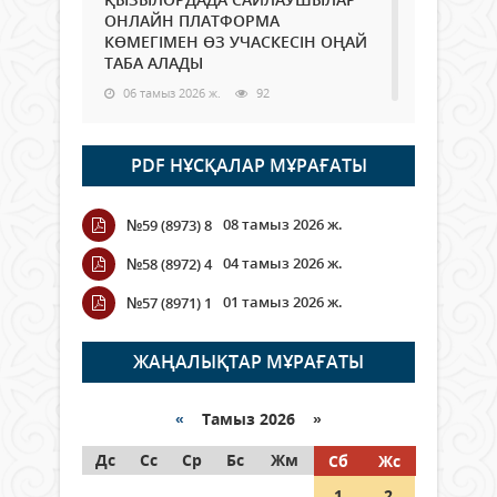
ОНЛАЙН ПЛАТФОРМА
КӨМЕГІМЕН ӨЗ УЧАСКЕСІН ОҢАЙ
ТАБА АЛАДЫ
06 тамыз 2026 ж.
92
Open Air: Қызылорда облысы
PDF НҰСҚАЛАР МҰРАҒАТЫ
полиция департаменті 20
мыңнан астам көрерменнің
қауіпсіздігін қамтамасыз етті
08 тамыз 2026 ж.
№59 (8973) 8
06 тамыз 2026 ж.
108
04 тамыз 2026 ж.
№58 (8972) 4
Wi-Fi ҚАБЫРҒА АРҚЫЛЫ ҚАЛАЙ
01 тамыз 2026 ж.
№57 (8971) 1
ӨТЕДІ?
06 тамыз 2026 ж.
269
ЖАҢАЛЫҚТАР МҰРАҒАТЫ
Как могут проголосовать
граждане Казахстана,
«
Тамыз 2026 »
находящиеся за рубежом?
Дс
Сс
Ср
Бс
Жм
Сб
Жс
05 тамыз 2026 ж.
151
1
2