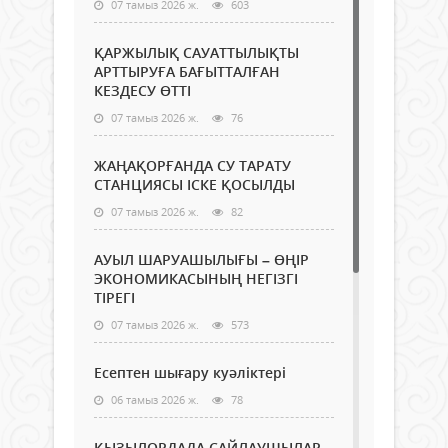
07 тамыз 2026 ж.
603
ҚАРЖЫЛЫҚ САУАТТЫЛЫҚТЫ
АРТТЫРУҒА БАҒЫТТАЛҒАН
КЕЗДЕСУ ӨТТІ
07 тамыз 2026 ж.
76
ЖАҢАҚОРҒАНДА СУ ТАРАТУ
СТАНЦИЯСЫ ІСКЕ ҚОСЫЛДЫ
07 тамыз 2026 ж.
82
АУЫЛ ШАРУАШЫЛЫҒЫ – ӨҢІР
ЭКОНОМИКАСЫНЫҢ НЕГІЗГІ
ТІРЕГІ
07 тамыз 2026 ж.
573
Есептен шығару куәліктері
06 тамыз 2026 ж.
78
ҚЫЗЫЛОРДАДА САЙЛАУШЫЛАР