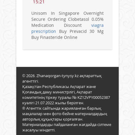
15:21
Unisom In Singapore Overnight
Secure Ordering Clobetasol 0.05%
Medication Discount
viagra
prescription
Buy Prevacid 30 Mg
Buy Finasteride Online
© 2026. Zhanaqorgan-tynysy.kz ақпараттық
агенттігі.
Қазақстан Республикасы Ақпарат және
Қоғамдық даму министрлігі, Ақпарат
комитетінің тіркеу туралы № KZ12VPY00052387
куәлігі 21.07.2022 жылы берілген.
® Агенттік сайтында жарияланған барлық
мақалалар мен фото-бейне материалдардың
авторлық құқықтары қорғалған.
Материалдарды пайдаланған жағдайда сілтеме
жасалуы міндетті.