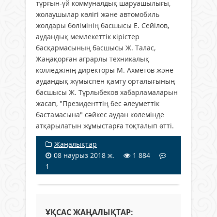
тұрғын-үй коммуналдық шаруашылығы,
жолаушылар көлігі және автомобиль
жолдары бөлімінің басшысы Е. Сейілов,
аудандық мемлекеттік кірістер
басқармасының басшысы Ж. Талас,
Жаңақорған аграрлы техникалық
колледжінің директоры М. Ахметов және
аудандық жұмыспен қамту орталығының
басшысы Ж. Тұрлыбеков хабарламаларын
жасап, "Президенттің бес әлеуметтік
бастамасына" сәйкес аудан көлемінде
атқарылатын жұмыстарға тоқталып өтті.
Жаңалықтар
08 наурыз 2018 ж.
1 884
1
ҰҚСАС ЖАҢАЛЫҚТАР: