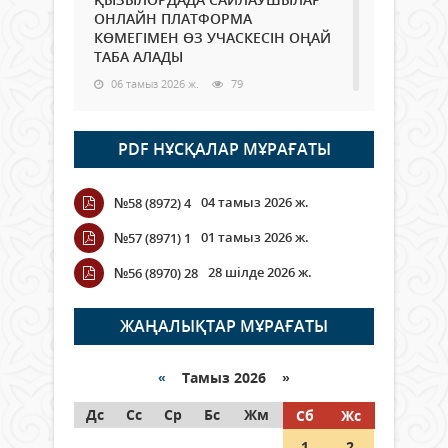
ОНЛАЙН ПЛАТФОРМА
КӨМЕГІМЕН ӨЗ УЧАСКЕСІН ОҢАЙ
ТАБА АЛАДЫ
06 тамыз 2026 ж.
79
Open Air: Қызылорда облысы
PDF НҰСҚАЛАР МҰРАҒАТЫ
полиция департаменті 20
мыңнан астам көрерменнің
қауіпсіздігін қамтамасыз етті
04 тамыз 2026 ж.
№58 (8972) 4
06 тамыз 2026 ж.
86
01 тамыз 2026 ж.
№57 (8971) 1
Wi-Fi ҚАБЫРҒА АРҚЫЛЫ ҚАЛАЙ
28 шілде 2026 ж.
№56 (8970) 28
ӨТЕДІ?
06 тамыз 2026 ж.
256
ЖАҢАЛЫҚТАР МҰРАҒАТЫ
Как могут проголосовать
граждане Казахстана,
«
Тамыз 2026 »
находящиеся за рубежом?
Дс
Сс
Ср
Бс
Жм
Сб
Жс
05 тамыз 2026 ж.
137
1
2