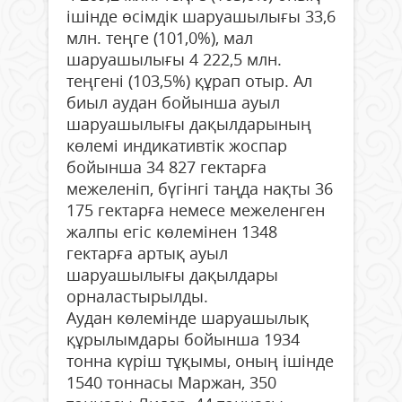
ішінде өсімдік шаруашылығы 33,6
млн. теңге (101,0%), мал
шаруашылығы 4 222,5 млн.
теңгені (103,5%) құрап отыр. Ал
биыл аудан бойынша ауыл
шаруашылығы дақылдарының
көлемі индикативтік жоспар
бойынша 34 827 гектарға
межеленіп, бүгінгі таңда нақты 36
175 гектарға немесе межеленген
жалпы егіс көлемінен 1348
гектарға артық ауыл
шаруашылығы дақылдары
орналастырылды.
Аудан көлемінде шаруашылық
құрылымдары бойынша 1934
тонна күріш тұқымы, оның ішінде
1540 тоннасы Маржан, 350