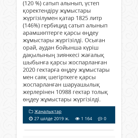
(120 %) сатып алынып, үстеп
қоректендіру жұмыстары
жүргізілумен қатар 1825 литр
(146%) гербицид сатып алынып
арамшөптерге қарсы өңдеу
жұмыстары жүргізілді. Осыған
орай, аудан бойынша күріш
дақылының зиянкесі жағалық
шыбынға қарсы жоспарланған
2020 гектарға өңдеу жұмыстары
мен саяқ шегірткеге қарсы
жоспарланған шаруашылық
жерлерінен 10988 гектар толық
өңдеу жұмыстары жүргізілді.
Жаңалықтар
27 шілде 2019 ж.
1 164
0