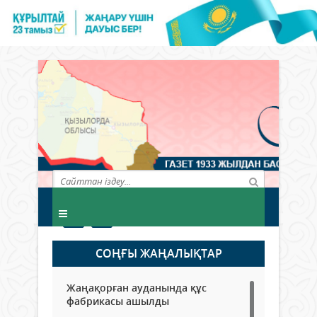
СОҢҒЫ ЖАҢАЛЫҚТАР
Жаңақорған ауданында құс
фабрикасы ашылды