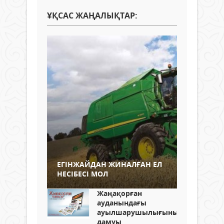
ҰҚСАС ЖАҢАЛЫҚТАР:
ЕГІНЖАЙДАН ЖИНАЛҒАН ЕЛ
НЕСІБЕСІ МОЛ
Жаңақорған
ауданындағы
ауылшарушылығының
дамуы