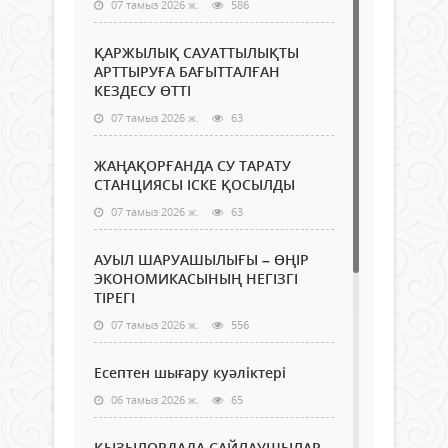
07 тамыз 2026 ж.
586
ҚАРЖЫЛЫҚ САУАТТЫЛЫҚТЫ
АРТТЫРУҒА БАҒЫТТАЛҒАН
КЕЗДЕСУ ӨТТІ
07 тамыз 2026 ж.
63
ЖАҢАҚОРҒАНДА СУ ТАРАТУ
СТАНЦИЯСЫ ІСКЕ ҚОСЫЛДЫ
07 тамыз 2026 ж.
63
АУЫЛ ШАРУАШЫЛЫҒЫ – ӨҢІР
ЭКОНОМИКАСЫНЫҢ НЕГІЗГІ
ТІРЕГІ
07 тамыз 2026 ж.
556
Есептен шығару куәліктері
06 тамыз 2026 ж.
65
ҚЫЗЫЛОРДАДА САЙЛАУШЫЛАР