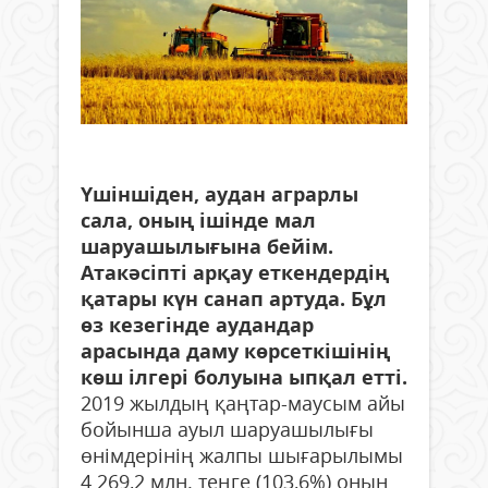
Үшіншіден, аудан аграрлы
сала, оның ішінде мал
шаруашылығына бейім.
Атакәсіпті арқау еткендердің
қатары күн санап артуда. Бұл
өз кезегінде аудандар
арасында даму көрсеткішінің
көш ілгері болуына ыпқал етті.
2019 жылдың қаңтар-маусым айы
бойынша ауыл шаруашылығы
өнімдерінің жалпы шығарылымы
4 269,2 млн. теңге (103,6%) оның