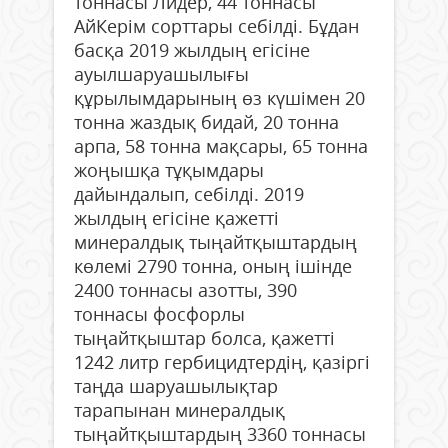
тоннасы Лидер, 44 тоннасы
АйКерім сорттары себілді. Бұдан
басқа 2019 жылдың егісіне
ауылшаруашылығы
құрылымдарының өз күшімен 20
тонна жаздық бидай, 20 тонна
арпа, 58 тонна мақсары, 65 тонна
жоңышқа тұқымдары
дайындалып, себілді. 2019
жылдың егісіне қажетті
минералдық тыңайтқыштардың
көлемі 2790 тонна, оның ішінде
2400 тоннасы азотты, 390
тоннасы фосфорлы
тыңайтқыштар болса, қажетті
1242 литр гербицидтердің, қазіргі
таңда шаруашылықтар
тарапынан минералдық
тыңайтқыштардың 3360 тоннасы