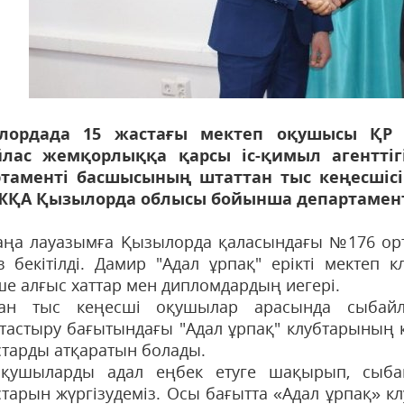
лордада 15 жастағы мектеп оқушысы ҚР М
йлас жемқорлыққа қарсы іс-қимыл агентті
таменті басшысының штаттан тыс кеңесшісі
ҚА Қызылорда облысы бойынша департаменті
аңа лауазымға Қызылорда қаласындағы №176 ор
в бекітілді. Дамир "Адал ұрпақ" ерікті мектеп 
ше алғыс хаттар мен дипломдардың иегері.
тан тыс кеңесші оқушылар арасында сыбайл
тастыру бағытындағы "Адал ұрпақ" клубтарының 
тарды атқаратын болады.
оқушыларды адал еңбек етуге шақырып, сыба
тарын жүргізудеміз. Осы бағытта «Адал ұрпақ» кл