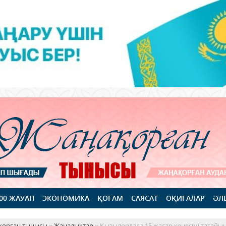
100 ЖАУАП
ЭКОНОМИКА
ҚОҒАМ
САЯСАТ
ОҚИҒАЛАР
ӘЛ
қорған тынысы
»
Жаңалықтар
» Қызылордада 15 жасар кеңесші тағайы