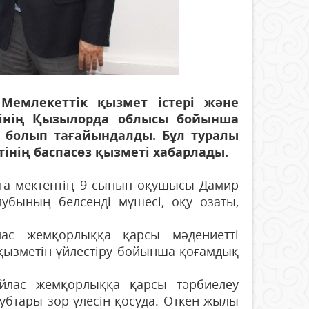
емлекеттік қызмет істері және
гінің Қызылорда облысы бойынша
 болып тағайындалды. Бұл туралы
нің баспасөз қызметі хабарлады.
та мектептің 9 сынып оқушысы Дамир
клубының белсенді мүшесі, оқу озаты,
ас жемқорлыққа қарсы мәдениетті
қызметін үйлестіру бойынша қоғамдық
йлас жемқорлыққа қарсы тәрбиелеу
убтары зор үлесін қосуда. Өткен жылы