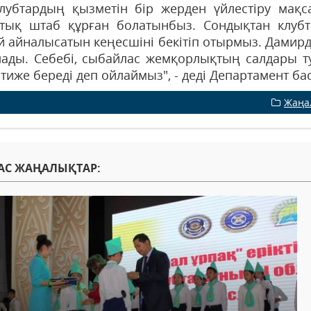
лубтардың қызметін бір жерден үйлестіру мақ
тық штаб құрған болатынбыз. Сондықтан клубт
ей айналысатын кеңесшіні бекітіп отырмыз. Дамир
лады. Себебі, сыбайлас жемқорлықтың салдары ту
әтиже береді деп ойлаймыз", - деді Департамент 
Жаңа
АС ЖАҢАЛЫҚТАР: