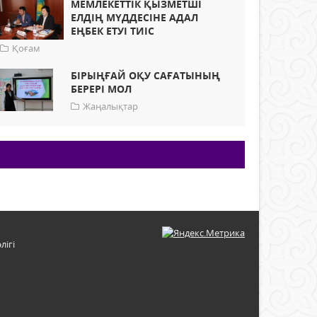
МЕМЛЕКЕТТІК ҚЫЗМЕТШІ
ЕЛДІҢ МҮДДЕСІНЕ АДАЛ
ЕҢБЕК ЕТУІ ТИІС
Қоғам
БІРЫҢҒАЙ ОҚУ САҒАТЫНЫҢ
БЕРЕРІ МОЛ
Жаңалықтар
лігі