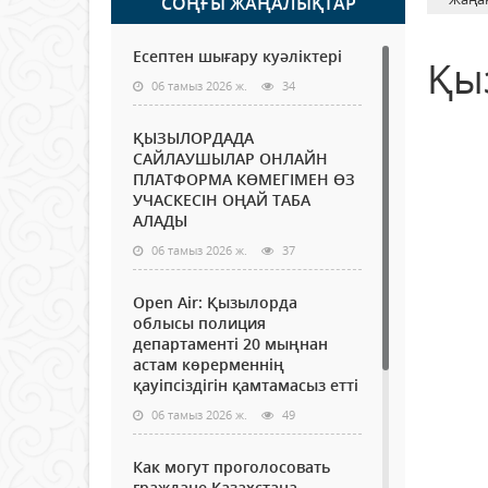
СОҢҒЫ ЖАҢАЛЫҚТАР
Есептен шығару куәліктері
Қы
06 тамыз 2026 ж.
34
ҚЫЗЫЛОРДАДА
САЙЛАУШЫЛАР ОНЛАЙН
ПЛАТФОРМА КӨМЕГІМЕН ӨЗ
УЧАСКЕСІН ОҢАЙ ТАБА
АЛАДЫ
06 тамыз 2026 ж.
37
Open Air: Қызылорда
облысы полиция
департаменті 20 мыңнан
астам көрерменнің
қауіпсіздігін қамтамасыз етті
06 тамыз 2026 ж.
49
Как могут проголосовать
граждане Казахстана,