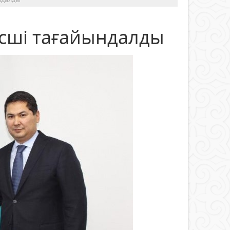
сші тағайындалды