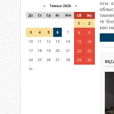
Қазақстанда ЖЭК электр
осы к
энергиясын өндіру бойынша
«
Тамыз 2026 »
облыс
көрсеткіш асыра орындалды
тікел
Дс
Сс
Ср
Бс
Жм
Сб
Жс
04 тамыз 2026 ж.
103
те бо
1
2
көп н
ҚҰРҚЫЛТАЙДЫҢ ҰЯСЫ КИЕЛІ
3
4
5
6
7
8
9
МЕ?
10
11
12
13
14
15
16
04 тамыз 2026 ж.
94
17
18
19
20
21
22
23
Германия аптап ыстыққа
байланысты суды үнемдей
24
25
26
27
28
29
30
ҰҚС
бастады
31
04 тамыз 2026 ж.
88