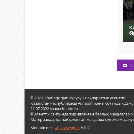
Қ
бі
Пі
© 2026. Zhanaqorgan-tynysy.kz ақпараттық агенттігі.
Қазақстан Республикасы Ақпарат және Қоғамдық даму м
21.07.2022 жылы берілген.
® Агенттік сайтында жарияланған барлық мақалалар 
Материалдарды пайдаланған жағдайда сілтеме жасалуы
Меншік иесі:
«Сыр медиа»
ЖШС.