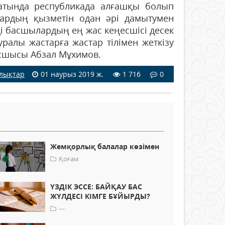
сатында республикада алғашқы болып
ардың қызметін одан әрі дамытумен
ді басшылардың ең жас кеңесшісі десек
ралы жастарға жастар тілімен жеткізу
басшысы Абзал Мұхимов.
лықтар
01 наурыз 2019 ж.
1 716
0
Жемқорлық балалар көзімен
Қоғам
ҮЗДІК ЭССЕ: БАЙҚАУ БАС
ЖҮЛДЕСІ КІМГЕ БҰЙЫРДЫ?
---