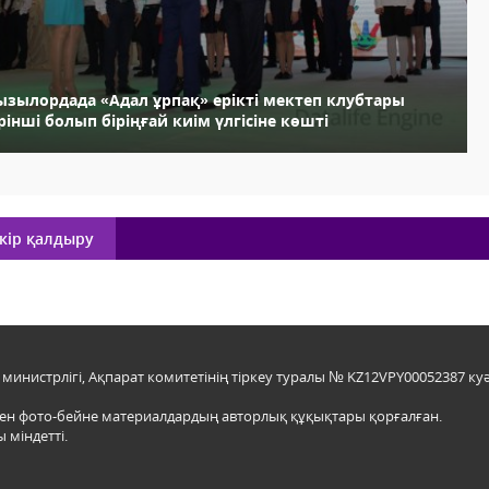
ызылордада «Адал ұрпақ» ерікті мектеп клубтары
рінші болып біріңғай киім үлгісіне көшті
кір қалдыру
инистрлігі, Ақпарат комитетінің тіркеу туралы № KZ12VPY00052387 куә
мен фото-бейне материалдардың авторлық құқықтары қорғалған.
 міндетті.