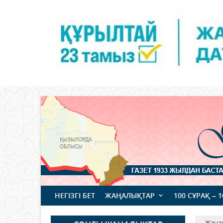
НЕГІЗГІ БЕТ
ЖАҢАЛЫҚТАР
100 СҰРАҚ – 
Жаңа