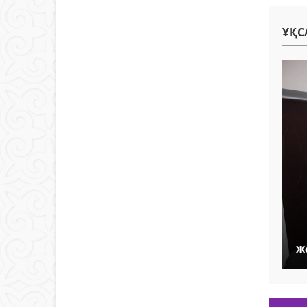
ҰҚС
Ж