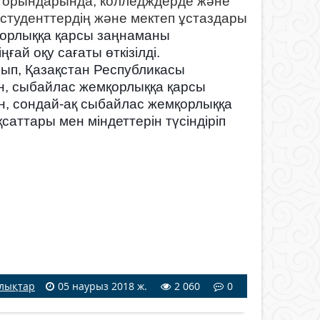
у орындарында, колледждерде және
студенттердің және мектеп ұстаздары
рлыққа қарсы заңнаманы
й оқу сағаты өткізілді.
п, Қазақстан Республикасы
н, сыбайлас жемқорлыққа қарсы
н, сондай-ақ сыбайлас жемқорлыққа
аттары мен міндеттерін түсіндіріп
лықтар
05 наурыз 2018 ж.
2 060
0