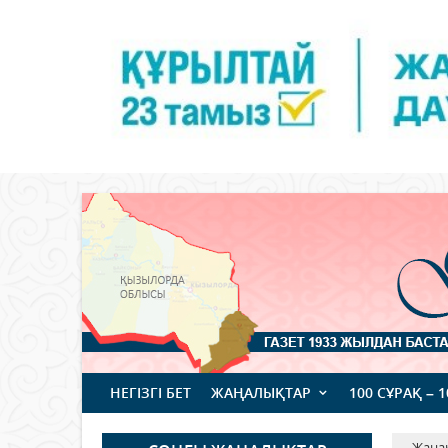
НЕГІЗГІ БЕТ
ЖАҢАЛЫҚТАР
100 СҰРАҚ – 
Жаңа