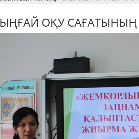
РЫҢҒАЙ ОҚУ САҒАТЫНЫҢ 