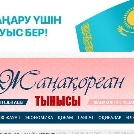
100 ЖАУАП
ЭКОНОМИКА
ҚОҒАМ
САЯСАТ
ОҚИҒАЛАР
ӘЛ
қорған тынысы
»
Жаңалықтар
» БІРЫҢҒАЙ ОҚУ САҒАТЫНЫҢ БЕРЕРІ М