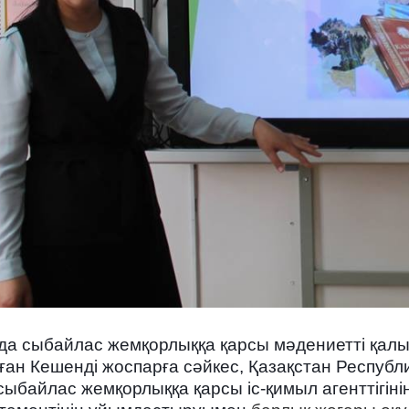
да сыбайлас жемқорлыққа қарсы мәдениетті қал
ған Кешенді жоспарға сәйкес, Қазақстан Республ
сыбайлас жемқорлыққа қарсы іс-қимыл агенттігі