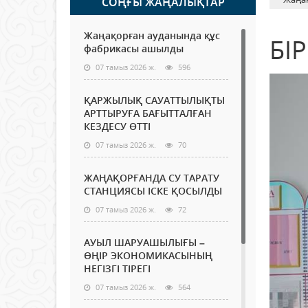
СОҢҒЫ ЖАҢАЛЫҚТАР
Жаңақорған ауданында құс
БІ
фабрикасы ашылды
07 тамыз 2026 ж.
596
ҚАРЖЫЛЫҚ САУАТТЫЛЫҚТЫ
АРТТЫРУҒА БАҒЫТТАЛҒАН
КЕЗДЕСУ ӨТТІ
07 тамыз 2026 ж.
70
ЖАҢАҚОРҒАНДА СУ ТАРАТУ
СТАНЦИЯСЫ ІСКЕ ҚОСЫЛДЫ
07 тамыз 2026 ж.
72
АУЫЛ ШАРУАШЫЛЫҒЫ –
ӨҢІР ЭКОНОМИКАСЫНЫҢ
НЕГІЗГІ ТІРЕГІ
07 тамыз 2026 ж.
564