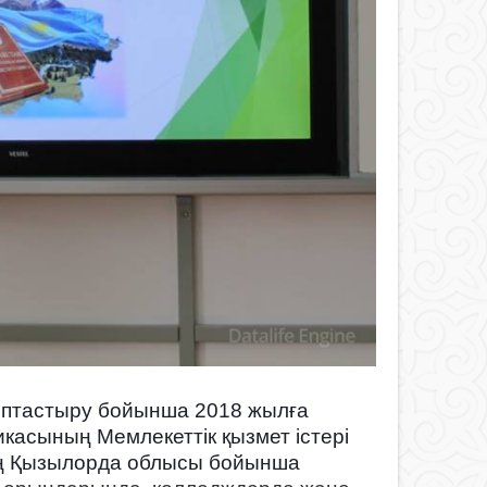
ыптастыру бойынша 2018 жылға
икасының Мемлекеттік қызмет істері
нің Қызылорда облысы бойынша