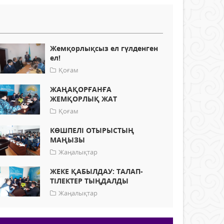
Жемқорлықсыз ел гүлденген
ел!
Қоғам
ЖАҢАҚОРҒАНҒА
ЖЕМҚОРЛЫҚ ЖАТ
Қоғам
КӨШПЕЛІ ОТЫРЫСТЫҢ
МАҢЫЗЫ
Жаңалықтар
ЖЕКЕ ҚАБЫЛДАУ: ТАЛАП-
ТІЛЕКТЕР ТЫҢДАЛДЫ
Жаңалықтар