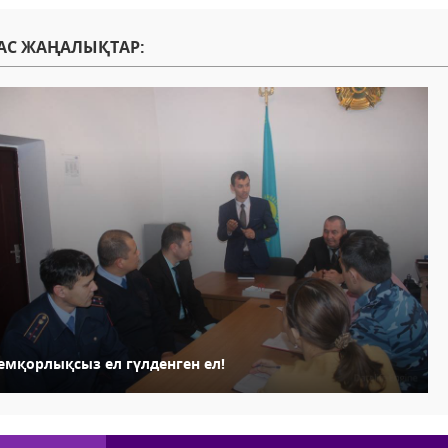
АС ЖАҢАЛЫҚТАР:
емқорлықсыз ел гүлденген ел!