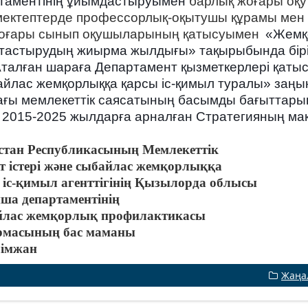
таментінің ұйымдастыруымен
барлық жоғары оқ
мектептерде профессорлық-оқытушы құрамы мен 
оғары сынып оқушыларының қатысуымен
«Жемқо
тастырудың жиырма жылдығы» тақырыбында біріңға
ан шараға Департамент қызметкерлері қатысы
йлас жемқорлыққа қарсы іс-қимыл туралы» заңы
ағы мемлекеттік саясатының басымды бағыттары
 2015-2025 жылдарға арналған Стратегияның мақс
стан Республикасының Мемлекеттік
т істері және сыбайлас жемқорлыққа
 іс-қимыл агенттігінің Қызылорда облысы
ша департаментінің
лас жемқорлық профилактикасы
рмасының бас маманы
лімжан
Жаңа