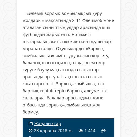
«Әлемді зорлық-зомбылықсыз құру
жолдары» мақсатында 8-11 Флешмоб және
аталаған сыныптың ұлдар арасында кіші
футболдан жарыс өтті. Нәтижесі
шығарылып, жетістікке жеткен оқушылар
марапатталды. Оқушыларды «Зорлық-
зомбылықсыз» өмір сүру жолын көрсету,
балалық шағын қызықты да, әсем өмір
сүруге баулу мақсатында сыныптар
арасында әр түрлі тақырыпта сынып
сағаттары өтті. Зорлық–зомбылықтың
барлық көріністерін барлық әлеуметтік
салаларда, балалар арасындағы және
отбасында зорлық–зомбылыққа жол
бермеу.
Жаңалықтар
23 қараша 2018 ж.
1 414