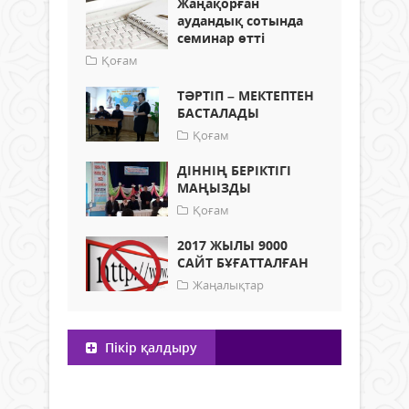
Жаңақорған
аудандық сотында
семинар өтті
Қоғам
ТӘРТІП – МЕКТЕПТЕН
БАСТАЛАДЫ
Қоғам
ДІННІҢ БЕРІКТІГІ
МАҢЫЗДЫ
Қоғам
2017 ЖЫЛЫ 9000
САЙТ БҰҒАТТАЛҒАН
Жаңалықтар
Пікір қалдыру