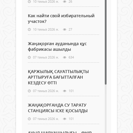
10 тамыз 2026 ж.
26
Как найти свой избирательный
участок?
10 тамыз 2026 ж.
27
Жаңақорған ауданында құс
фабрикасы ашылды
07 тамыз 2026 ж.
634
ҚАРЖЫЛЫҚ САУАТТЫЛЫҚТЫ
АРТТЫРУҒА БАҒЫТТАЛҒАН
КЕЗДЕСУ ӨТТІ
07 тамыз 2026 ж.
101
ЖАҢАҚОРҒАНДА СУ ТАРАТУ
СТАНЦИЯСЫ ІСКЕ ҚОСЫЛДЫ
07 тамыз 2026 ж.
101
АУЫЛ ШАРУАШЫЛЫҒЫ – ӨҢІР