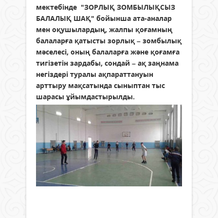
мектебінде
"ЗОРЛЫҚ ЗОМБЫЛЫҚСЫЗ
БАЛАЛЫҚ ШАҚ"
бойынша ата-аналар
мен оқушылардың, жалпы қоғамның
балаларға қатысты зорлық – зомбылық
мәселесі, оның балаларға және қоғамға
тигізетін зардабы, сондай – ақ заңнама
негіздері туралы ақпараттануын
арттыру мақсатында сыныптан тыс
шарасы ұйымдастырылды.