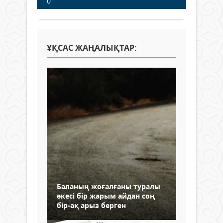
0
ҰҚСАС ЖАҢАЛЫҚТАР:
Баланың жоғалғаны туралы
әкесі бір жарым айдан соң
бір-ақ арыз берген