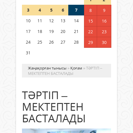
3
4
5
6
7
8
9
Германия аптап ыстыққа
байланысты суды үнемдей
10
11
12
13
14
15
16
бастады
17
18
19
20
21
22
23
04 тамыз 2026 ж.
101
24
25
26
27
28
29
30
31
Жаңақорған тынысы
»
Қоғам
» ТӘРТІП –
МЕКТЕПТЕН БАСТАЛАДЫ
ТӘРТІП –
МЕКТЕПТЕН
БАСТАЛАДЫ