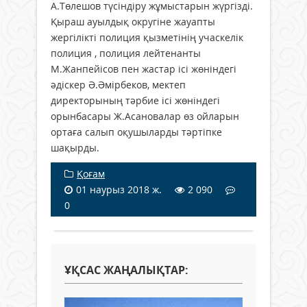
А.Төлешов түсіндіру жұмыстарын жүргізді.
Қыраш ауылдық округіне жауапты
жергілікті полиция қызметінің учаскелік
полиция , полиция лейтенанты
М.Жанпейісов пен жастар ісі жөніндегі
әдіскер Ә.Әмірбеков, мектеп
директорының тәрбие ісі жөніндегі
орынбасары Ж.Асановалар өз ойларын
ортаға салып оқушыларды тәртіпке
шақырды.
Қоғам
01 наурыз 2018 ж.
2 090
0
ҰҚСАС ЖАҢАЛЫҚТАР: