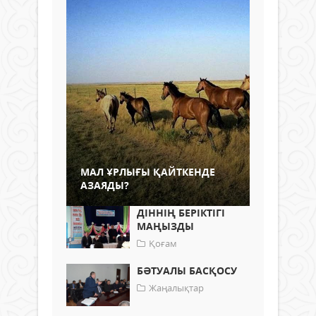
МАЛ ҰРЛЫҒЫ ҚАЙТКЕНДЕ
АЗАЯДЫ?
ДІННІҢ БЕРІКТІГІ
МАҢЫЗДЫ
Қоғам
БӘТУАЛЫ БАСҚОСУ
Жаңалықтар