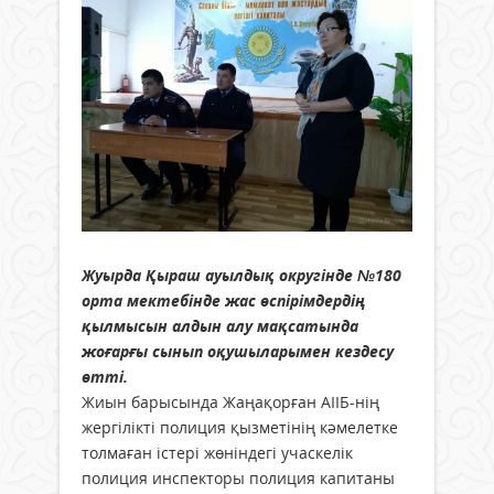
Жуырда Қыраш ауылдық округінде №180
орта мектебінде жас өспірімдердің
қылмысын алдын алу мақсатында
жоғарғы сынып оқушыларымен кездесу
өтті.
Жиын барысында Жаңақорған АІІБ-нің
жергілікті полиция қызметінің кәмелетке
толмаған істері жөніндегі учаскелік
полиция инспекторы полиция капитаны