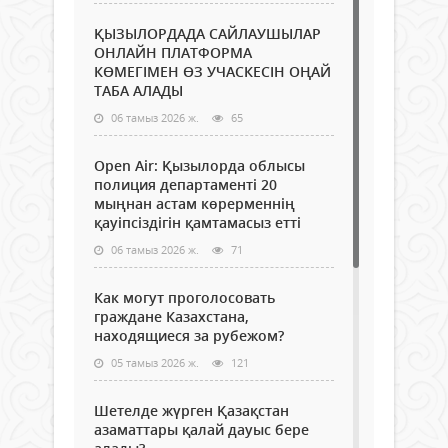
ҚЫЗЫЛОРДАДА САЙЛАУШЫЛАР
ОНЛАЙН ПЛАТФОРМА
КӨМЕГІМЕН ӨЗ УЧАСКЕСІН ОҢАЙ
ТАБА АЛАДЫ
06 тамыз 2026 ж.
65
Open Air: Қызылорда облысы
полиция департаменті 20
мыңнан астам көрерменнің
қауіпсіздігін қамтамасыз етті
06 тамыз 2026 ж.
71
Как могут проголосовать
граждане Казахстана,
находящиеся за рубежом?
05 тамыз 2026 ж.
121
Шетелде жүрген Қазақстан
азаматтары қалай дауыс бере