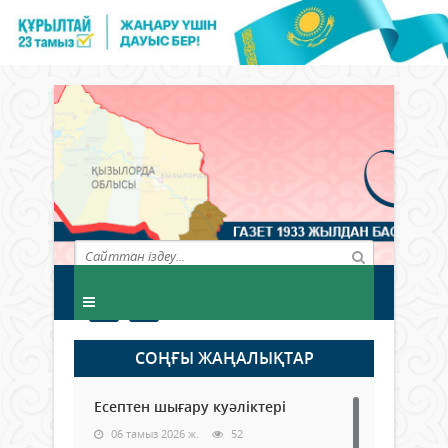
СОҢҒЫ ЖАҢАЛЫҚТАР
Есептен шығару куәліктері
06 тамыз 2026 ж.
52