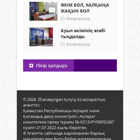
ӘКІМ БОЛ, ХАЛҚЫҢА
ЖАҚЫН БОЛ
Жаңалықтар
Ауыл әкімінің есебі
тыңдалды
Жаңалықтар
Пікір қалдыру
© 2026. Zhanaqorgan-tynysy.kz ақпараттық
агенттігі.
Қазақстан Республикасы Ақпарат және
Қоғамдық даму министрлігі, Ақпарат
комитетінің тіркеу туралы № KZ12VPY00052387
куәлігі 21.07.2022 жылы берілген.
® Агенттік сайтында жарияланған барлық
мақалалар мен фото-бейне материалдардың