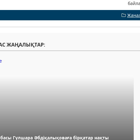
байл
Жаңа
АС ЖАҢАЛЫҚТАР:
лбасы Гүлшара Әбдіқалықоваға бірқатар нақты