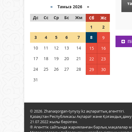
т
«
Тамыз 2026 »
Как могут проголосовать
Дс
граждане Казахстана,
Сс
Ср
Бс
Жм
Сб
Жс
находящиеся за рубежом?
1
2
05 тамыз 2026 ж.
146
3
4
5
6
7
8
9
Пі
Шетелде жүрген Қазақстан
10
11
12
13
14
15
16
азаматтары қалай дауыс
бере алады?
17
18
19
20
21
22
23
05 тамыз 2026 ж.
157
24
25
26
27
28
29
30
31
© 2026. Zhanaqorgan-tynysy.kz ақпараттық агенттігі.
Қазақстан Республикасы Ақпарат және Қоғамдық даму м
21.07.2022 жылы берілген.
® Агенттік сайтында жарияланған барлық мақалалар 