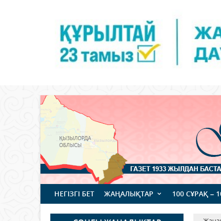
НЕГІЗГІ БЕТ
ЖАҢАЛЫҚТАР
100 СҰРАҚ – 
Жаңа