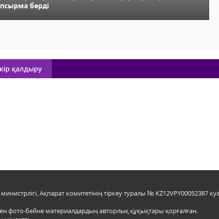
апсырма берді
кір қалдыру
инистрлігі, Ақпарат комитетінің тіркеу туралы № KZ12VPY00052387 куә
мен фото-бейне материалдардың авторлық құқықтары қорғалған.