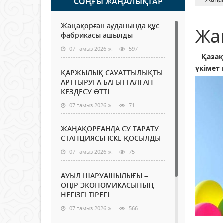
СОҢҒЫ ЖАҢАЛЫҚТАР
Жаңақорған ауданында құс
Жа
фабрикасы ашылды
07 тамыз 2026 ж.
597
Қазақ
үкімет 
ҚАРЖЫЛЫҚ САУАТТЫЛЫҚТЫ
АРТТЫРУҒА БАҒЫТТАЛҒАН
КЕЗДЕСУ ӨТТІ
07 тамыз 2026 ж.
71
ЖАҢАҚОРҒАНДА СУ ТАРАТУ
СТАНЦИЯСЫ ІСКЕ ҚОСЫЛДЫ
07 тамыз 2026 ж.
75
АУЫЛ ШАРУАШЫЛЫҒЫ –
ӨҢІР ЭКОНОМИКАСЫНЫҢ
НЕГІЗГІ ТІРЕГІ
07 тамыз 2026 ж.
566