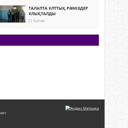
ТАЛАПТА ҰЛТТЫҚ РӘМІЗДЕР
ҰЛЫҚТАЛДЫ
Қоғам
лігі