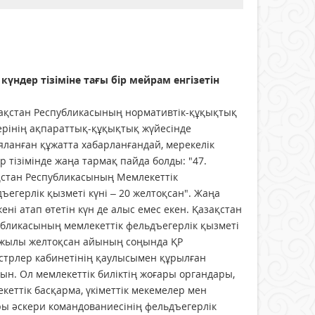
ндер тізіміне тағы бір мейрам енгізетін
ақстан Республикасының нормативтік-құқықтық
ерінің ақпараттық-құқықтық жүйесінде
ланған құжатта хабарланғандай, мерекелік
р тізімінде жаңа тармақ пайда болды: "47.
қстан Республикасының Мемлекеттік
ъегерлік қызметі күні – 20 желтоқсан". Жаңа
ені атап өтетін күн де алыс емес екен. Қазақстан
бликасының мемлекеттік фельдъегерлік қызметі
 жылы желтоқсан айының соңында ҚР
стрлер кабинетінің қаулысымен құрылған
ын. Ол мемлекеттік биліктің жоғары органдары,
кеттік басқарма, үкіметтік мекемелер мен
ы әскери командованиесінің фельдъегерлік