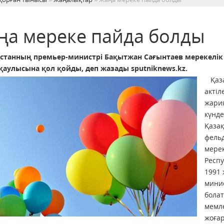
ңа мереке пайда болды
станның премьер-министрі Бақытжан Сағынтаев мерекелік кү
қаулысына қол қойды, деп жазады sputniknews.kz.
Қаз
актіл
жария
күнде
Қаза
фельд
мерек
Респу
1991
мини
болат
мемле
жоғар