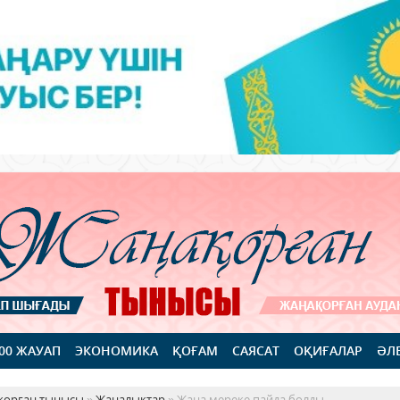
100 ЖАУАП
ЭКОНОМИКА
ҚОҒАМ
САЯСАТ
ОҚИҒАЛАР
ӘЛ
қорған тынысы
»
Жаңалықтар
» Жаңа мереке пайда болды