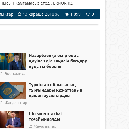
анысын қамтамасыз етеді. ERNUR.KZ
лықтар
13 қараша 2018 ж.
1 899
0
Назарбаевқа өмір бойы
Қауіпсіздік Кеңесін басқару
құқығы берілді
Экономика
Түркістан облысының
тұрғындары құжаттарын
қашан ауыстырады
Жаңалықтар
Шымкент әкімі
тағайындалды
Жаңалықтар