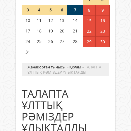
көрсеткіш асыра орындалды
3
04 тамыз 2026 ж.
4
5
6
111
7
8
9
10
11
12
13
14
15
16
ҚҰРҚЫЛТАЙДЫҢ ҰЯСЫ КИЕЛІ МЕ?
17
18
19
20
21
22
23
04 тамыз 2026 ж.
102
24
25
26
27
28
29
30
31
Жаңақорған тынысы
»
Қоғам
» ТАЛАПТА
ҰЛТТЫҚ РӘМІЗДЕР ҰЛЫҚТАЛДЫ
ТАЛАПТА
ҰЛТТЫҚ
РӘМІЗДЕР
ҰЛЫҚТАЛДЫ