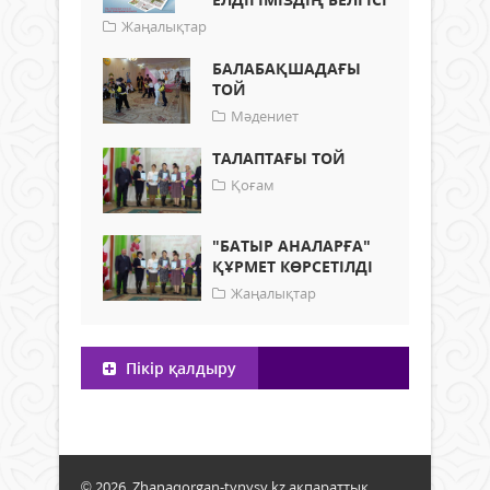
Жаңалықтар
БАЛАБАҚШАДАҒЫ
ТОЙ
Мәдениет
ТАЛАПТАҒЫ ТОЙ
Қоғам
"БАТЫР АНАЛАРҒА"
ҚҰРМЕТ КӨРСЕТІЛДІ
Жаңалықтар
Пікір қалдыру
© 2026. Zhanaqorgan-tynysy.kz ақпараттық