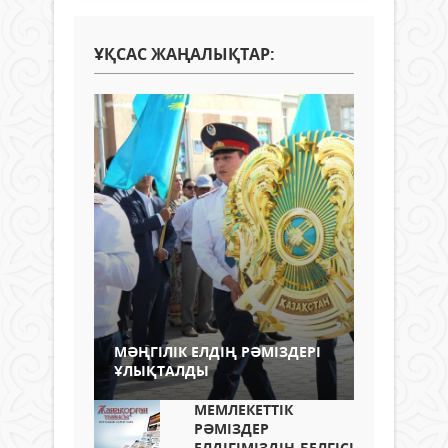
ҰҚСАС ЖАҢАЛЫҚТАР:
МӘҢГІЛІК ЕЛДІҢ РӘМІЗДЕРІ
ҰЛЫҚТАЛДЫ
МЕМЛЕКЕТТІК
РӘМІЗДЕР
ЕЛДІГІМІЗДІҢ БЕЛГІСІ