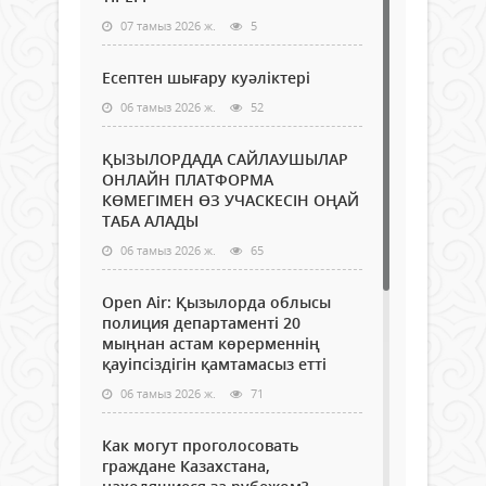
07 тамыз 2026 ж.
5
Есептен шығару куәліктері
06 тамыз 2026 ж.
52
ҚЫЗЫЛОРДАДА САЙЛАУШЫЛАР
ОНЛАЙН ПЛАТФОРМА
КӨМЕГІМЕН ӨЗ УЧАСКЕСІН ОҢАЙ
ТАБА АЛАДЫ
06 тамыз 2026 ж.
65
Open Air: Қызылорда облысы
полиция департаменті 20
мыңнан астам көрерменнің
қауіпсіздігін қамтамасыз етті
06 тамыз 2026 ж.
71
Как могут проголосовать
граждане Казахстана,