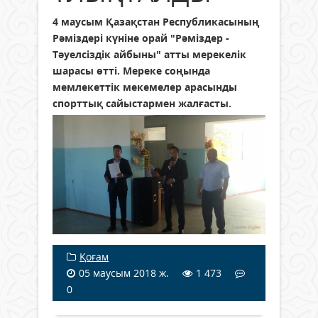
4 маусым Қазақстан Республикасының
Рәміздері күніне орай "Рәміздер -
Тәуелсіздік айбыны" атты мерекелік
шарасы өтті. Мереке соңында
мемлекеттік мекемелер арасынды
спорттық сайыстармен жалғасты.
Қоғам
05 маусым 2018 ж.
1 473
0