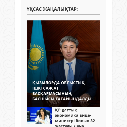
ҰҚСАС ЖАҢАЛЫҚТАР:
ҚЫЗЫЛОРДА ОБЛЫСТЫҚ
ІШКІ САЯСАТ
БАСҚАРМАСЫНЫҢ
БАСШЫСЫ ТАҒАЙЫНДАЛДЫ
ҚР ұлттық
экономика вице-
министрі болып 32
жастағы Дана