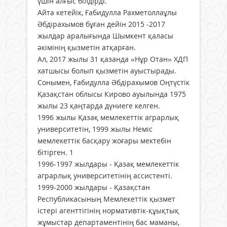
үшін алғыс білдірді.
Айта кетейік, Ғабидулла Рахметоллаұлы
Әбдірахымов бұған дейін 2015 -2017
жылдар аралығында Шымкент қаласы
әкімінің қызметін атқарған.
Ал, 2017 жылы 31 қазанда «Нұр Отан» ХДП
хатшысы болып қызметін ауыстырады.
Сонымен, Ғабидулла Әбдірахымов Оңтүстік
Қазақстан облысы Кирово ауылында 1975
жылы 23 қаңтарда дүниеге келген.
1996 жылы Қазақ мемлекеттік аграрлық
университетін, 1999 жылы Неміс
мемлекеттік басқару жоғары мектебін
бітірген. 1
1996-1997 жылдары - Қазақ мемлекеттік
аграрлық университетінің ассистенті.
1999-2000 жылдары - Қазақстан
Республикасының Мемлекеттік қызмет
істері агенттігінің нормативтік-құықтық
жұмыстар департаментінің бас маманы,