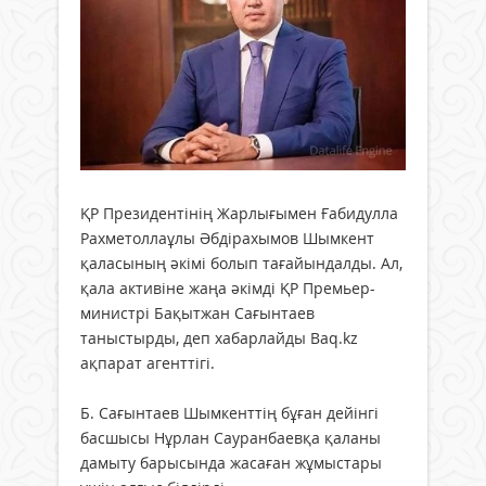
ҚР Президентінің Жарлығымен Ғабидулла
Рахметоллаұлы Әбдірахымов Шымкент
қаласының әкімі болып тағайындалды. Ал,
қала активіне жаңа әкімді ҚР Премьер-
министрі Бақытжан Сағынтаев
таныстырды, деп хабарлайды Baq.kz
ақпарат агенттігі.
Б. Сағынтаев Шымкенттің бұған дейінгі
басшысы Нұрлан Сауранбаевқа қаланы
дамыту барысында жасаған жұмыстары