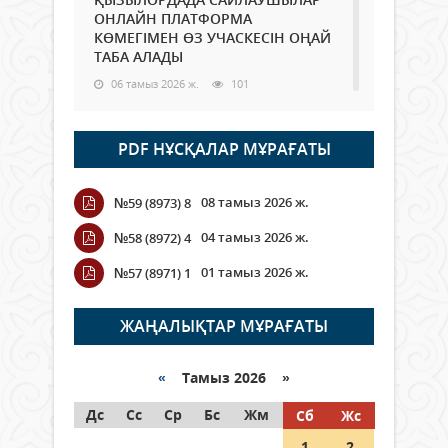
ОНЛАЙН ПЛАТФОРМА
КӨМЕГІМЕН ӨЗ УЧАСКЕСІН ОҢАЙ
ТАБА АЛАДЫ
06 тамыз 2026 ж.
101
Open Air: Қызылорда облысы
PDF НҰСҚАЛАР МҰРАҒАТЫ
полиция департаменті 20
мыңнан астам көрерменнің
қауіпсіздігін қамтамасыз етті
08 тамыз 2026 ж.
№59 (8973) 8
06 тамыз 2026 ж.
122
04 тамыз 2026 ж.
№58 (8972) 4
Wi-Fi ҚАБЫРҒА АРҚЫЛЫ ҚАЛАЙ
01 тамыз 2026 ж.
№57 (8971) 1
ӨТЕДІ?
06 тамыз 2026 ж.
278
ЖАҢАЛЫҚТАР МҰРАҒАТЫ
Как могут проголосовать
граждане Казахстана,
«
Тамыз 2026 »
находящиеся за рубежом?
Дс
Сс
Ср
Бс
Жм
Сб
Жс
05 тамыз 2026 ж.
160
1
2