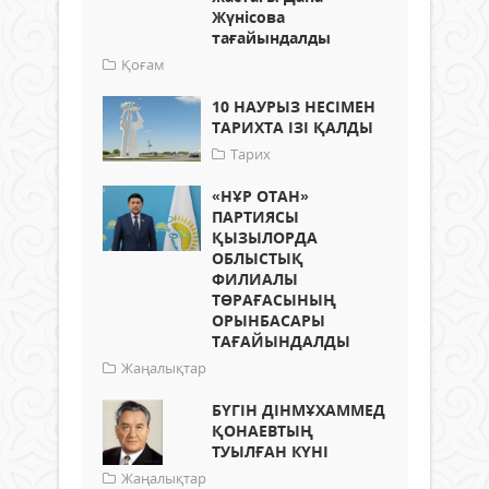
Жүнісова
тағайындалды
Қоғам
10 НАУРЫЗ НЕСІМЕН
ТАРИХТА ІЗІ ҚАЛДЫ
Тарих
«НҰР ОТАН»
ПАРТИЯСЫ
ҚЫЗЫЛОРДА
ОБЛЫСТЫҚ
ФИЛИАЛЫ
ТӨРАҒАСЫНЫҢ
ОРЫНБАСАРЫ
ТАҒАЙЫНДАЛДЫ
Жаңалықтар
БҮГІН ДІНМҰХАММЕД
ҚОНАЕВТЫҢ
ТУЫЛҒАН КҮНІ
Жаңалықтар