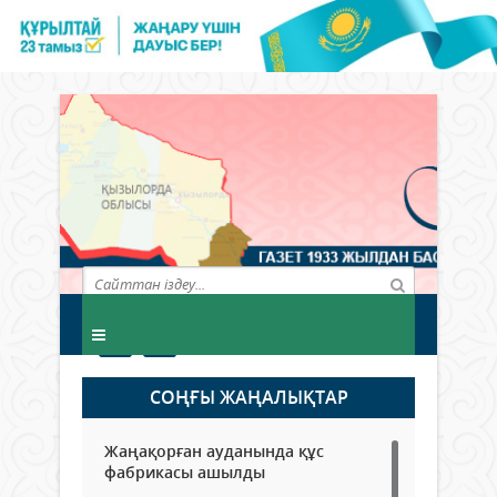
СОҢҒЫ ЖАҢАЛЫҚТАР
Жаңақорған ауданында құс
фабрикасы ашылды