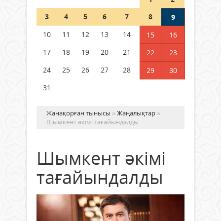
Шетелде жүрген Қазақстан
3
4
5
6
7
8
9
азаматтары қалай дауыс бере
алады?
10
11
12
13
14
15
16
05 тамыз 2026 ж.
171
17
18
19
20
21
22
23
24
25
26
27
28
29
30
31
Жаңақорған тынысы
»
Жаңалықтар
»
Шымкент әкімі тағайындалды
Шымкент әкімі
тағайындалды