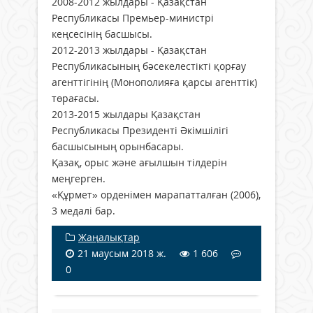
2008-2012 жылдары - Қазақстан
Республикасы Премьер-министрі
кеңсесінің басшысы.
2012-2013 жылдары - Қазақстан
Республикасының бәсекелестікті қорғау
агенттігінің (Монополияға қарсы агенттік)
төрағасы.
2013-2015 жылдары Қазақстан
Республикасы Президенті Әкімшілігі
басшысының орынбасары.
Қазақ, орыс және ағылшын тілдерін
меңгерген.
«Құрмет» орденімен марапатталған (2006),
3 медалі бар.
Жаңалықтар
21 маусым 2018 ж.
1 606
0