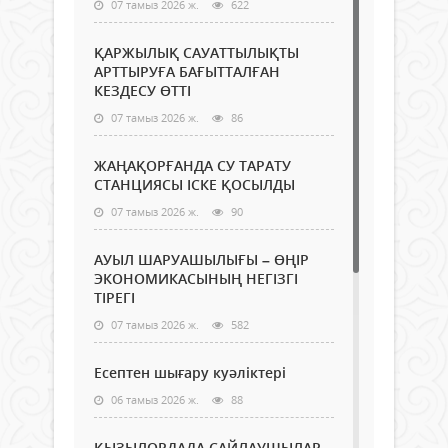
07 тамыз 2026 ж.
622
ҚАРЖЫЛЫҚ САУАТТЫЛЫҚТЫ
АРТТЫРУҒА БАҒЫТТАЛҒАН
КЕЗДЕСУ ӨТТІ
07 тамыз 2026 ж.
86
ЖАҢАҚОРҒАНДА СУ ТАРАТУ
СТАНЦИЯСЫ ІСКЕ ҚОСЫЛДЫ
07 тамыз 2026 ж.
90
АУЫЛ ШАРУАШЫЛЫҒЫ – ӨҢІР
ЭКОНОМИКАСЫНЫҢ НЕГІЗГІ
ТІРЕГІ
07 тамыз 2026 ж.
582
Есептен шығару куәліктері
06 тамыз 2026 ж.
88
ҚЫЗЫЛОРДАДА САЙЛАУШЫЛАР