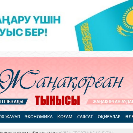
100 ЖАУАП
ЭКОНОМИКА
ҚОҒАМ
САЯСАТ
ОҚИҒАЛАР
ӘЛ
қорған тынысы
»
Жаңалықтар
» АУДАН СПОРТЫ: КЕШЕ, БҮГІН...