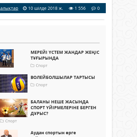
алықтар
10 шілде 2018 ж.
1 556
0
МЕРЕЙІ ҮСТЕМ ЖАНДАР ЖЕҢІС
ТҰҒЫРЫНДА
Спорт
ВОЛЕЙБОЛШЫЛАР ТАРТЫСЫ
Спорт
БАЛАНЫ НЕШЕ ЖАСЫНДА
СПОРТ ҮЙІРМЕЛЕРІНЕ БЕРГЕН
ДҰРЫС?
Спорт
Аудан спортын өрге