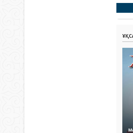
ҰҚС
М