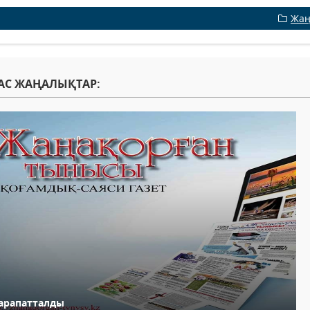
Жаң
АС ЖАҢАЛЫҚТАР:
арапатталды