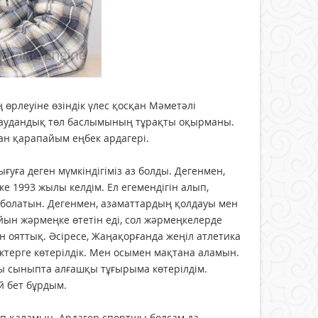
өрлеуіне өзіндік үлес қосқан Мәметәлі
с, аудандық төл баслымының тұрақты оқырманы.
ан қарапайым еңбек ардагері.
ығуға деген мүмкіндігіміз аз болды. Дегенмен,
1993 жылы келдім. Ел егемендігін алып,
 болатын. Дегенмен, азаматтардың қолдауы мен
айын жәрмеңке өтетін еді, сол жәрмеңкелерде
ояттық. Әсіресе, Жаңақорғанда жеңіл атлетика
іктерге көтерілдік. Мен осымен мақтана аламын.
шы сыныпта алғашқы тұғырыма көтерілдім.
й бет бұрдым.
йып қаламын. Ардагер спортшы болсам да