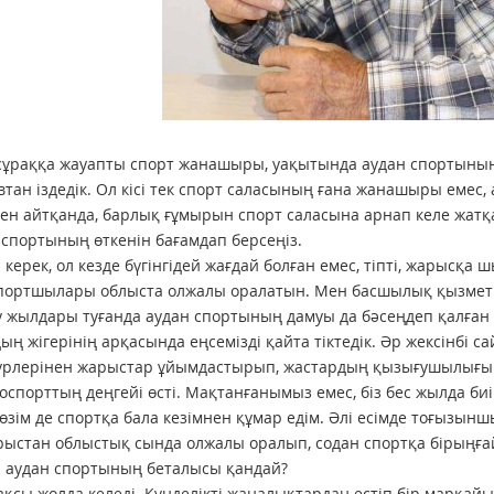
 сұраққа жауапты спорт жанашыры, уақытында аудан спортының 
тан іздедік. Ол кісі тек спорт саласының ғана жанашыры еме
бен айтқанда, барлық ғұмырын спорт саласына арнап келе жатқ
 спортының өткенін бағамдап берсеңіз.
керек, ол кезде бүгінгідей жағдай болған емес, тіпті, жарысқа ш
портшылары облыста олжалы оралатын. Мен басшылық қызметке 
 жылдары туғанда аудан спортының дамуы да бәсеңдеп қалған
ың жігерінің арқасында еңсемізді қайта тіктедік. Әр жексінбі с
үрлерінен жарыстар ұйымдастырып, жастардың қызығушылығын 
оспорттың деңгейі өсті. Мақтанғанымыз емес, біз бес жылда би
өзім де спортқа бала кезімнен құмар едім. Әлі есімде тоғызын
ыстан облыстық сында олжалы оралып, содан спортқа бірыңға
гі аудан спортының беталысы қандай?
ақсы жолда келеді. Күнделікті жаңалықтардан естіп бір марқа