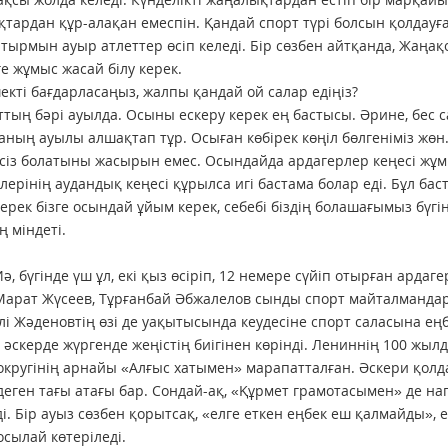
тардан құр-алақан емеспін. Қандай спорт түрі болсын қолдауғ
атырмын ауыр атлеттер өсіп келеді. Бір сөзбен айтқанда, Жаңа
е жұмыс жасай білу керек.
екті бағдарласаңыз, жалпы қандай ой салар едіңіз?
ттың бәрі ауылда. Осыны ескеру керек ең бастысы. Әрине, бес са
аның ауылы алшақтап тұр. Осыған көбірек көңіл бөлгеніміз жөн.
ксіз болатыны жасырын емес. Осындайда ардагерлер кеңесі жұмы
лерінің аудандық кеңесі құрылса игі бастама болар еді. Бұл ба
рек бізге осындай ұйым керек, себебі біздің болашағымыз бүгінгі
 міндеті.
Иә, бүгінде үш ұл, екі қыз өсіріп, 12 немере сүйіп отырған арда
Марат Жүсеев, Тұрғанбай Әбжалелов сынды спорт майталмандары
і Жәденовтің өзі де уақытысында кеудесіне спорт саласына еңб
, әскерде жүргенде жеңістің биігінен көрінді. Лениннің 100 жы
округінің арнайы «Алғыс хатымен» марапатталған. Әскери қолд
деген тағы атағы бар. Сондай-ақ, «Құрмет грамотасымен» де на
ді. Бір ауыз сөзбен қорытсақ, «елге еткен еңбек еш қалмайды»,
осылай көтеріледі.