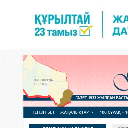
НЕГІЗГІ БЕТ
ЖАҢАЛЫҚТАР
100 СҰРАҚ – 
Жаңа