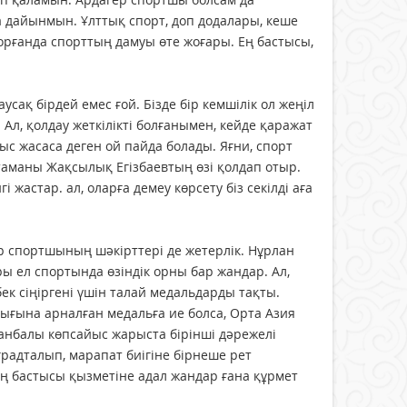
а дайынмын. Ұлттық спорт, доп додалары, кеше
қорғанда спорттың дамуы өте жоғары. Ең бастысы,
усақ бірдей емес ғой. Бізде бір кемшілік ол жеңіл
 Ал, қолдау жеткілікті болғанымен, кейде қаражат
с жасаса деген ой пайда болады. Яғни, спорт
стаманы Жақсылық Егізбаевтың өзі қолдап отыр.
 жастар. ал, оларға демеу көрсету біз секілді аға
гер спортшының шәкірттері де жетерлік. Нұрлан
 ел спортында өзіндік орны бар жандар. Ал,
ек сіңіргені үшін талай медальдарды тақты.
лдығына арналған медальға ие болса, Орта Азия
анбалы көпсайыс жарыста бірінші дәрежелі
градталып, марапат биігіне бірнеше рет
 ең бастысы қызметіне адал жандар ғана құрмет