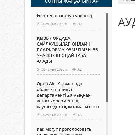
СОҢҒЫ ЖАҢАЛЫҚТАР
Есептен шығару куәліктері
АУ
06 тамыз 2026 ж.
49
ҚЫЗЫЛОРДАДА
САЙЛАУШЫЛАР ОНЛАЙН
ПЛАТФОРМА КӨМЕГІМЕН ӨЗ
УЧАСКЕСІН ОҢАЙ ТАБА
АЛАДЫ
06 тамыз 2026 ж.
62
Open Air: Қызылорда
облысы полиция
департаменті 20 мыңнан
астам көрерменнің
қауіпсіздігін қамтамасыз етті
06 тамыз 2026 ж.
65
Как могут проголосовать
граждане Казахстана,