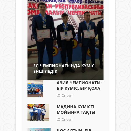
ЕЛ ЧЕМПИОНАТЫНДА КҮМІС
ЕНШІЛЕДІК
АЗИЯ ЧЕМПИОНАТЫ:
БІР КҮМІС, БІР ҚОЛА
Спорт
МАДИНА КҮМІСТІ
МОЙЫНҒА ТАҚТЫ
Спорт
ҚОС АЛТЫН, БІР