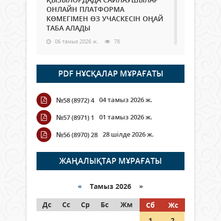
ОНЛАЙН ПЛАТФОРМА
КӨМЕГІМЕН ӨЗ УЧАСКЕСІН ОҢАЙ
ТАБА АЛАДЫ
06 тамыз 2026 ж.
78
Open Air: Қызылорда облысы
PDF НҰСҚАЛАР МҰРАҒАТЫ
полиция департаменті 20
мыңнан астам көрерменнің
қауіпсіздігін қамтамасыз етті
04 тамыз 2026 ж.
№58 (8972) 4
06 тамыз 2026 ж.
84
01 тамыз 2026 ж.
№57 (8971) 1
Wi-Fi ҚАБЫРҒА АРҚЫЛЫ ҚАЛАЙ
28 шілде 2026 ж.
№56 (8970) 28
ӨТЕДІ?
06 тамыз 2026 ж.
255
ЖАҢАЛЫҚТАР МҰРАҒАТЫ
Как могут проголосовать
граждане Казахстана,
«
Тамыз 2026 »
находящиеся за рубежом?
Дс
Сс
Ср
Бс
Жм
Сб
Жс
05 тамыз 2026 ж.
134
1
2