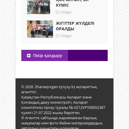
КҮМІС
Спорт
ЖІГІТТЕР ЖҮЛДЕЛІ
ОРАЛДЫ
Спорт
Пікір қалдыру
© 2026. Zhanaqorgan-tynysy.kz ақпараттық
агенттігі.
Қазақстан Республикасы Ақпарат және
Қоғамдық даму министрлігі, Ақпарат
комитетінің тіркеу туралы № KZ12VPY00052387
куәлігі 21.07.2022 жылы берілген.
® Агенттік сайтында жарияланған барлық
мақалалар мен фото-бейне материалдардың
авторлық құқықтары қорғалған.