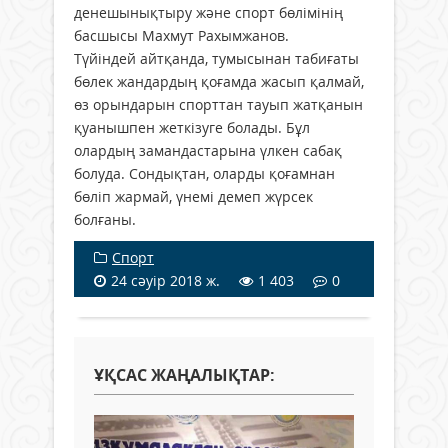
денешынықтыру және спорт бөлімінің
басшысы Махмут Рахымжанов.
Түйіндей айтқанда, тумысынан табиғаты
бөлек жандардың қоғамда жасып қалмай,
өз орындарын спорттан тауып жатқанын
қуанышпен жеткізуге болады. Бұл
олардың замандастарына үлкен сабақ
болуда. Сондықтан, оларды қоғамнан
бөліп жармай, үнемі демеп жүрсек
болғаны.
Спорт
24 сәуір 2018 ж.
1 403
0
ҰҚСАС ЖАҢАЛЫҚТАР: