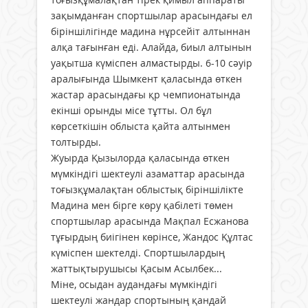
зақымданған спортшылар арасындағы ел
біріншілігінде мадина нұрсейіт алтыннан
алқа тағынған еді. Алайда, биыл алтынын
уақытша күміспен алмастырды. 6-10 сәуір
аралығында Шымкент қаласында өткен
жастар арасындағы қр чемпионатында
екінші орынды місе тұтты. Ол бұл
көрсеткішін облыста қайта алтынмен
толтырды.
Жуырда Қызылорда қаласында өткен
мүмкіндігі шектеулі азаматтар арасында
тоғызқұмалақтан облыстық біріншілікте
Мадина мен бірге көру қабілеті төмен
спортшылар арасында Мақпал Есжанова
тұғырдың биігінен көрінсе, Жандос Құлтас
күміспен шектелді. Спортшылардың
жаттықтырушысы Қасым Асылбек...
Міне, осыдан аудандағы мүмкіндігі
шектеулі жандар спортының қандай