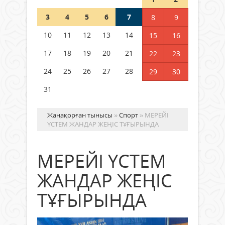
Шетелде жүрген Қазақстан
3
4
5
6
7
8
9
азаматтары қалай дауыс бере
алады?
10
11
12
13
14
15
16
05 тамыз 2026 ж.
146
17
18
19
20
21
22
23
24
25
26
27
28
29
30
31
Жаңақорған тынысы
»
Спорт
» МЕРЕЙІ
ҮСТЕМ ЖАНДАР ЖЕҢІС ТҰҒЫРЫНДА
МЕРЕЙІ ҮСТЕМ
ЖАНДАР ЖЕҢІС
ТҰҒЫРЫНДА