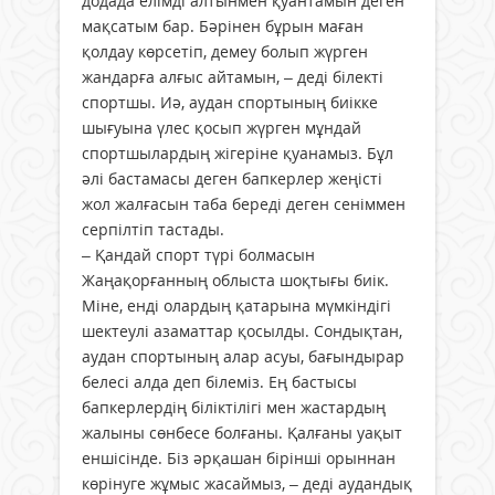
додада елімді алтынмен қуантамын деген
мақсатым бар. Бәрінен бұрын маған
қолдау көрсетіп, демеу болып жүрген
жандарға алғыс айтамын, – деді білекті
спортшы. Иә, аудан спортының биікке
шығуына үлес қосып жүрген мұндай
спортшылардың жігеріне қуанамыз. Бұл
әлі бастамасы деген бапкерлер жеңісті
жол жалғасын таба береді деген сеніммен
серпілтіп тастады.
– Қандай спорт түрі болмасын
Жаңақорғанның облыста шоқтығы биік.
Міне, енді олардың қатарына мүмкіндігі
шектеулі азаматтар қосылды. Сондықтан,
аудан спортының алар асуы, бағындырар
белесі алда деп білеміз. Ең бастысы
бапкерлердің біліктілігі мен жастардың
жалыны сөнбесе болғаны. Қалғаны уақыт
еншісінде. Біз әрқашан бірінші орыннан
көрінуге жұмыс жасаймыз, – деді аудандық