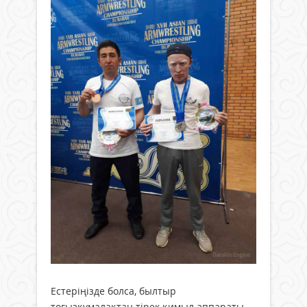
Естеріңізде болса, былтыр
тоғызқұмалақтан тірек қимыл аппараты