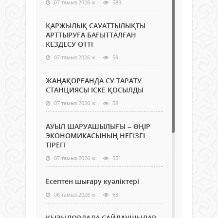
07 тамыз 2026 ж.
583
ҚАРЖЫЛЫҚ САУАТТЫЛЫҚТЫ
АРТТЫРУҒА БАҒЫТТАЛҒАН
КЕЗДЕСУ ӨТТІ
07 тамыз 2026 ж.
59
ЖАҢАҚОРҒАНДА СУ ТАРАТУ
СТАНЦИЯСЫ ІСКЕ ҚОСЫЛДЫ
07 тамыз 2026 ж.
58
АУЫЛ ШАРУАШЫЛЫҒЫ – ӨҢІР
ЭКОНОМИКАСЫНЫҢ НЕГІЗГІ
ТІРЕГІ
07 тамыз 2026 ж.
551
Есептен шығару куәліктері
06 тамыз 2026 ж.
63
ҚЫЗЫЛОРДАДА САЙЛАУШЫЛАР