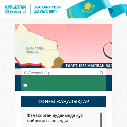
СОҢҒЫ ЖАҢАЛЫҚТАР
Жаңақорған ауданында құс
фабрикасы ашылды