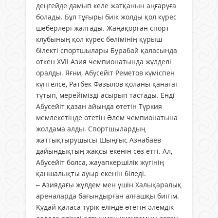
деңгейде дамып келе жатқанын аңғаруға
болады. Бұл тұғыры биік жолды қол күрес
шеберлері жалғады. Жаңақорған спорт
клубының қол күрес бөлімінің құрыш
білекті спортшылары Бурабай қаласында
өткен XVII Азия чемпионатында жүлделі
оралды. Яғни, Абусейіт Реметов күміспен
күптелсе, Ратбек Фазылов қоланы қанағат
тұтып, мерейімізді асырып тастады. Енді
Абусейіт қазан айында өтетін Түркия
мемлекетінде өтетін Әлем чемпионатына
жолдама алды. Спортшылардың
жаттықтырушысы Шыңғыс Азнабаев
дайындықтың жақсы екенін сөз етті. Ал,
Абусейіт болса, жауапкершілік жүгінің
қаншалықты ауыр екенін біледі.
– Азиядағы жүлдем мен үшін Халықаралық
ареналарда бағындырған алғашқы биігім.
Құдай қаласа түрік елінде өтетін әлемдік