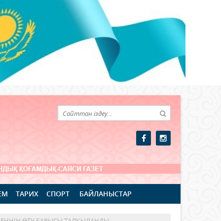
ЕМ
ТАРИХ
СПОРТ
БАЙЛАНЫСТАР
ЕЗЕҢНІҢ ӨТУ БАРЫСЫ ТАЛҚЫЛАНДЫ