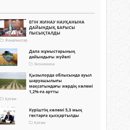
ЕГІН ЖИНАУ НАУҚАНЫНА
ДАЙЫНДЫҚ БАРЫСЫ
ПЫСЫҚТАЛДЫ
Жаңалықтар
Дала жұмыстарының
дайындығы жүйелі
Экономика
Қызылорда облысында ауыл
шаруашылығы
мақсатындағы жердің көлемі
1,2%-ға артты
Қоғам
Күріштің көлемі 5,3 мың
гектарға қысқартылды
Қоғам