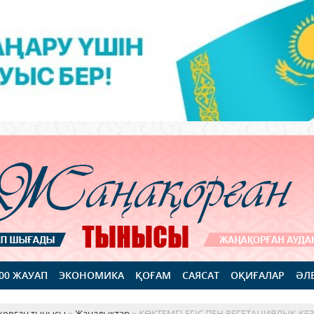
100 ЖАУАП
ЭКОНОМИКА
ҚОҒАМ
САЯСАТ
ОҚИҒАЛАР
ӘЛ
қорған тынысы
»
Жаңалықтар
» КӨКТЕМГІ ЕГІС ПЕН ВЕГЕТАЦИЯЛЫҚ К