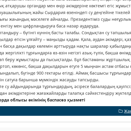
қ атқарушы органдар мен өңір әкімдеріне көктемгі егіс жұмыс
руашылығының жайы Сырдария өзеніндегі су деңгейіне тікелей
ғы жаһандық мәселеге айналды. Президентіміз суды неғұрлым 
 енгізу мен цифрландыруға баса назар аударуда.
тандыру – бүгінгі күннің басты талабы. Сондықтан су тапшыл
қылдар егісін ұлғайту – маңызды қадам. Қала, аудан әкімдері, 
н басқа дақылдар көлемін арттыруда нақты шаралар қабылдаңыз
да жергілікті тұрғындарға өз-өзін негізгі азық-түлік, бақша өні
п беру жұмыстары да пысықталды. Бұл бастаманы жұртшылық қо
ртоп, көкөніс, бақша дақылдарын егуге 5 мыңнан астам отбасы н
ындалып, бүгінде 900 гектары егілді. Аймақ басшысы тұрғындар
ін сатуға барынша мүмкіндік жасауды тапсырды.
те су айдындарында тұрғындардың, әсіресе балалардың қауіпсіз
удан әкімдіктеріне жағажайларды талапқа сәйкестендіру жүктелд
рда облысы әкімінің баспасөз қызметі
Жа