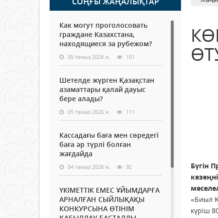
СОҢҒЫ ЖАҢАЛЫҚТАР
Как могут проголосовать
КӨ
граждане Казахстана,
находящиеся за рубежом?
ӨТ
05 тамыз 2026 ж.
101
Шетелде жүрген Қазақстан
азаматтары қалай дауыс
бере алады?
05 тамыз 2026 ж.
111
Кассадағы баға мен сөредегі
баға әр түрлі болған
жағдайда
Бүгін 
04 тамыз 2026 ж.
92
кезеңні
мәселе
ҮКІМЕТТІК ЕМЕС ҰЙЫМДАРҒА
АРНАЛҒАН СЫЙЛЫҚАҚЫ
«Биыл Қ
КОНКУРСЫНА ӨТІНІМ
күріш 8
ҚАБЫЛДАУ БАСТАЛДЫ