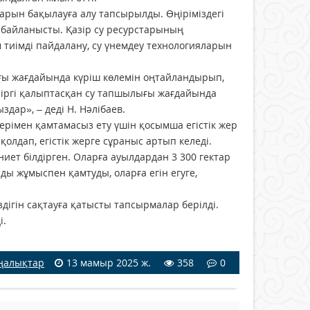
тарын бақылауға алу тапсырылды. Өңіріміздегі
 байланысты. Қазір су ресурстарының
тиімді пайдалану, су үнемдеу технологияларын
ығы жағдайында күріш көлемін оңтайландырып,
қазіргі қалыптасқан су тапшылығы жағдайында
дар», – деді Н. Нәлібаев.
мдерімен қамтамасыз ету үшін қосымша егістік жер
лдап, егістік жерге сұраныс артып келеді.
иет білдірген. Оларға ауылдардан 3 300 гектар
ды жұмыспен қамтуды, оларға егін егуге,
дігін сақтауға қатысты тапсырмалар берілді.
і.
ңалықтар
13 мамыр 2025 ж.
358
0