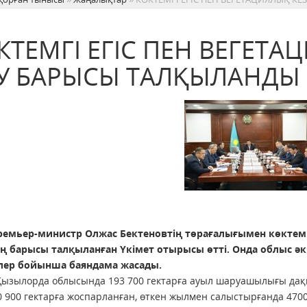
КТЕМГІ ЕГІС ПЕН ВЕГЕТА
У БАРЫСЫ ТАЛҚЫЛАНДЫ
Премьер-министр Олжас Бектеновтің төрағалығымен көкте
ң барысы талқыланған Үкімет отырысы өтті. Онда облыс әкі
лер бойынша баяндама жасады.
ызылорда облысында 193 700 гектарға ауыл шаруашылығы дақыл
0 900 гектарға жоспарланған, өткен жылмен салыстырғанда 470