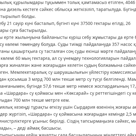
лық құрылымдары тұқыммен толық қамтамасыз етілген, 4046
на дизель кестеге сәйкес облысқа жеткізіліп, таратылуда. Бүг
стырылып болды.
бу 21 сәуір күні басталып, бүгінгі күні 37500 гектары егілді, 26
тары суға бастырылды.
ы ерте жылынуына байланысты күріш себу жұмыстары да ерте ба
 су көлемі төмендеу болуда. Суды тиімді пайдалануда 357 насо
лғаны қашыртқыға су тасталған соң суды екінші мәрте пайдалан
у көлемі 60 мың гектарға, ал су үнемдеу технологияларын пайдала
рға жиналған және жоғарыдан келетін судың болжамына сәйкес,
нген. Мемлекетаралық су шаруашылығын үйлестіру комиссияс
ан қосымша 3 млрд 700 млн текше метр су түсуі белгіленді. Ма
анғанымен, бүгінде 57,6 текше метр немесе жоспардағының 17,
 «Шардара» су қоймасы мен «Көксарай» су реттегішіндегі су кө
ыдан 700 млн текше метрге кем.
иялық кезеңді тұрақты өткізу үшін Сырдария өзенінің жоғары
здер жүргізіп, «Шардара» су қоймасына жоғарыдан кемінде 2,5 м
министрліктерге ұсыныс берілді. Сіздің тапсырмаңызға сәйкес, м
ады», – деді аймақ басшысы.
отырысынан кейін жауапты сала басшыларының міндеттері айқ