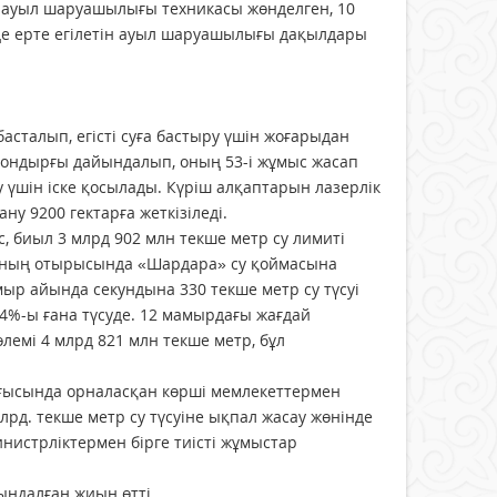
 ауыл шаруашылығы техникасы жөнделген, 10
інде ерте егілетін ауыл шаруашылығы дақылдары
сталып, егісті суға бастыру үшін жоғарыдан
с қондырғы дайындалып, оның 53-і жұмыс жасап
у үшін іске қосылады. Күріш алқаптарын лазерлік
ну 9200 гектарға жеткізіледі.
 биыл 3 млрд 902 млн текше метр су лимиті
ының отырысында «Шардара» су қоймасына
мыр айында секундына 330 текше метр су түсуі
4%-ы ғана түсуде. 12 мамырдағы жағдай
лемі 4 млрд 821 млн текше метр, бұл
 ағысында орналасқан көрші мемлекеттермен
лрд. текше метр су түсуіне ықпал жасау жөнінде
инистрліктермен бірге тиісті жұмыстар
ындалған жиын өтті.