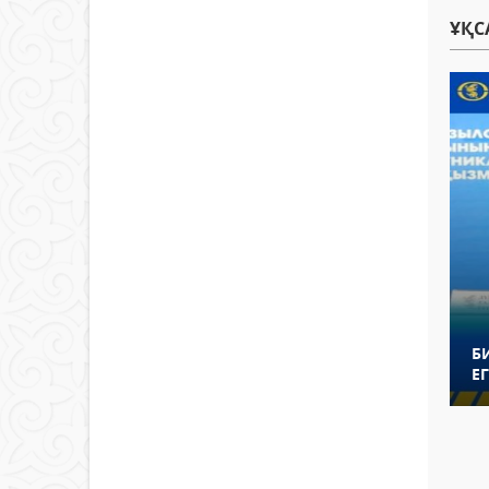
ҰҚС
Б
ЕГ