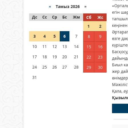
04 тамыз 2026 ж.
90
«Орталы
«
Тамыз 2026 »
егін ша
Дс
РУСЛАН РҮСТЕМҰЛЫ ОБЛЫС
Сс
Ср
Бс
Жм
Сб
Жс
тапшылы
ӘКІМІНІҢ КЕҢЕСШІСІ БОЛЫП
кеңінен
1
2
ТАҒАЙЫНДАЛДЫ
Әртарап
3
04 тамыз 2026 ж.
4
5
6
91
7
8
9
өзге да
күріште
10
11
12
13
14
15
16
Қысқы демалыс 14 күн:
Басқосу
2026–2027 оқу жылына
17
18
19
20
21
22
23
дайында
арналған каникул кестесі
Биыл ка
бекітілді
24
25
26
27
28
29
30
жер дай
04 тамыз 2026 ж.
120
31
өнімдер
Мәжіліс
Қала, а
Қызыло