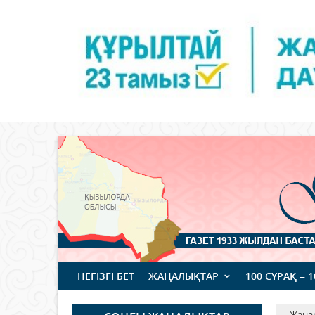
НЕГІЗГІ БЕТ
ЖАҢАЛЫҚТАР
100 СҰРАҚ – 
Жаңа