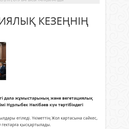
ЦИЯЛЫҚ КЕЗЕҢНІҢ
мгі дала жұмыстарының және вегетациялық
мі Нұрлыбек Нәлібаев күн тәртібіндегі
дары егіледі. Үкіметтің Жол картасына сәйкес,
0 гектарға қысқартылады.