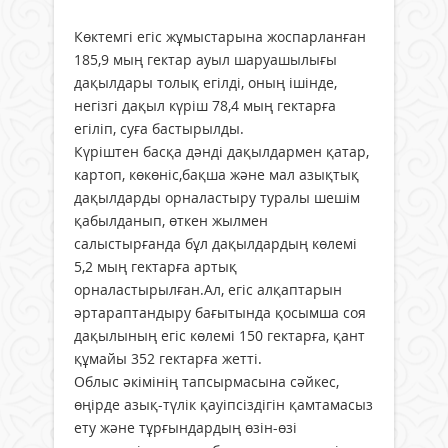
Көктемгі егіс жұмыстарына жоспарланған
185,9 мың гектар ауыл шаруашылығы
дақылдары толық егілді, оның ішінде,
негізгі дақыл күріш 78,4 мың гектарға
егіліп, суға бастырылды.
Күріштен басқа дәнді дақылдармен қатар,
картоп, көкөніс,бақша және мал азықтық
дақылдарды орналастыру туралы шешім
қабылданып, өткен жылмен
салыстырғанда бұл дақылдардың көлемі
5,2 мың гектарға артық
орналастырылған.Ал, егіс алқаптарын
әртараптандыру бағытында қосымша соя
дақылының егіс көлемі 150 гектарға, қант
құмайы 352 гектарға жетті.
Облыс әкімінің тапсырмасына сәйкес,
өңірде азық-түлік қауіпсіздігін қамтамасыз
ету және тұрғындардың өзін-өзі