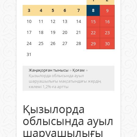
Шетелде жүрген Қазақстан
3
4
5
6
7
8
9
азаматтары қалай дауыс бере
алады?
10
11
12
13
14
15
16
05 тамыз 2026 ж.
150
17
18
19
20
21
22
23
24
25
26
27
28
29
30
31
Жаңақорған тынысы
»
Қоғам
»
Қызылорда облысында ауыл
шаруашылығы мақсатындағы жердің
көлемі 1,2%-ға артты
Қызылорда
облысында ауыл
шаруашылығы