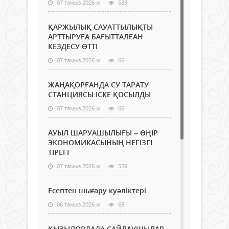
07 тамыз 2026 ж.
589
ҚАРЖЫЛЫҚ САУАТТЫЛЫҚТЫ
АРТТЫРУҒА БАҒЫТТАЛҒАН
КЕЗДЕСУ ӨТТІ
07 тамыз 2026 ж.
66
ЖАҢАҚОРҒАНДА СУ ТАРАТУ
СТАНЦИЯСЫ ІСКЕ ҚОСЫЛДЫ
07 тамыз 2026 ж.
66
АУЫЛ ШАРУАШЫЛЫҒЫ – ӨҢІР
ЭКОНОМИКАСЫНЫҢ НЕГІЗГІ
ТІРЕГІ
07 тамыз 2026 ж.
559
Есептен шығару куәліктері
06 тамыз 2026 ж.
69
ҚЫЗЫЛОРДАДА САЙЛАУШЫЛАР