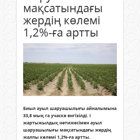
мақсатындағы
жердің көлемі
1,2%-ға артты
Биыл ауыл шаруашылығы айналымына
33,8 мың га учаске енгізілді. І
жартыжылдық нәтижесімен ауыл
шаруашылығы мақсатындағы жердің
жалпы көлемі 1,2%-ға артты.