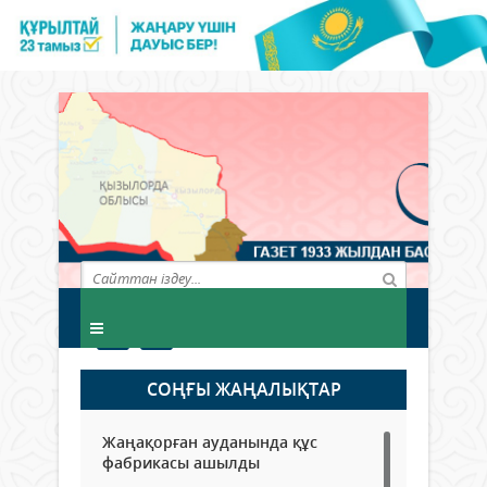
СОҢҒЫ ЖАҢАЛЫҚТАР
Жаңақорған ауданында құс
фабрикасы ашылды