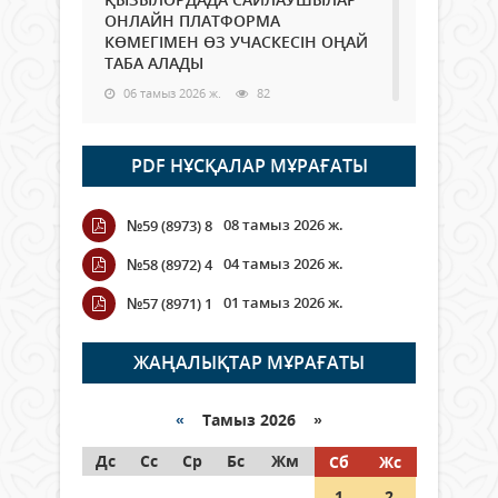
ОНЛАЙН ПЛАТФОРМА
КӨМЕГІМЕН ӨЗ УЧАСКЕСІН ОҢАЙ
ТАБА АЛАДЫ
06 тамыз 2026 ж.
82
Open Air: Қызылорда облысы
PDF НҰСҚАЛАР МҰРАҒАТЫ
полиция департаменті 20
мыңнан астам көрерменнің
қауіпсіздігін қамтамасыз етті
08 тамыз 2026 ж.
№59 (8973) 8
06 тамыз 2026 ж.
90
04 тамыз 2026 ж.
№58 (8972) 4
Wi-Fi ҚАБЫРҒА АРҚЫЛЫ ҚАЛАЙ
01 тамыз 2026 ж.
№57 (8971) 1
ӨТЕДІ?
06 тамыз 2026 ж.
258
ЖАҢАЛЫҚТАР МҰРАҒАТЫ
Как могут проголосовать
граждане Казахстана,
«
Тамыз 2026 »
находящиеся за рубежом?
Дс
Сс
Ср
Бс
Жм
Сб
Жс
05 тамыз 2026 ж.
140
1
2