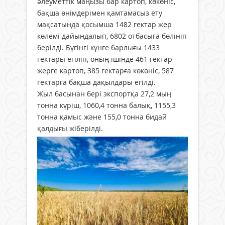
әлеуметтік маңызы бар картоп, көкөніс,
бақша өнімдерімен қамтамасыз ету
мақсатында қосымша 1482 гектар жер
көлемі дайындалып, 6802 отбасыға бөлініп
берілді. Бүгінгі күнге барлығы 1433
гектары егіліп, оның ішінде 461 гектар
жерге картоп, 385 гектарға көкөніс, 587
гектарға бақша дақылдары егілді.
Жыл басынан бері экспортқа 27,2 мың
тонна күріш, 1060,4 тонна балық, 1155,3
тонна қамыс және 155,0 тонна бидай
қалдығы жіберілді.