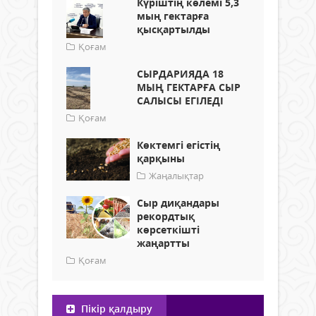
Күріштің көлемі 5,3
мың гектарға
қысқартылды
Қоғам
СЫРДАРИЯДА 18
МЫҢ ГЕКТАРҒА СЫР
САЛЫСЫ ЕГІЛЕДІ
Қоғам
Көктемгі егістің
қарқыны
Жаңалықтар
Сыр диқандары
рекордтық
көрсеткішті
жаңартты
Қоғам
Пікір қалдыру