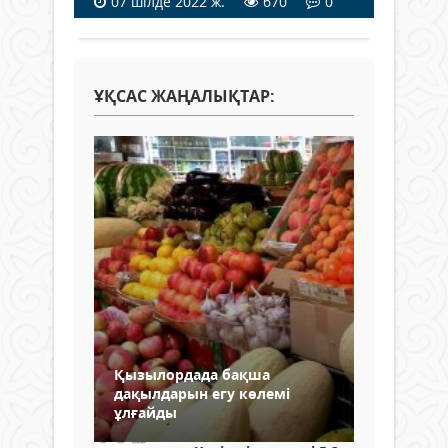
07 шілде 2022 ж.
670
0
ҰҚСАС ЖАҢАЛЫҚТАР:
Қызылордада бақша
дақылдарын егу көлемі
ұлғайды