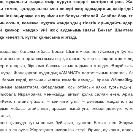
ың жұқалығы жақсы өмір сүруге кедергі келтіретіні рас. 
ы төмен, қолдаушысы мен сенері жоқ адамдардың қазіргіде
ншік шаңыраққа өз күшімен ие болуы екіталай. Алайда бақытт
н созып, көмекке мұқтаж жандардың тілегін орындайтындар д
й қамқор жандар үйі жоқ ауданымыздағы Бекзат Шымтем
а кенелтіп, құтты қонысына кіргізді.
ызда көп балалы отбасы Бекзат Шынтеміров пен Жақсыгүл Құл­­­ма
 отағасы мен ортаншы қызы сырқаттанып, үлкен сынақтан өтіп келед
ерге апарып, біршама басшылық­тың алдынан өткіздім. Әрқайсыс
п жүрді. Жаңақор­ған аудандық «AMANAT» партиясының төрағасы 
е барып көрді, қолынан келген көмегін аямады. Арман Әбілпейісұ
ірнеше азаматтарға хабарласып, осы отбасын аяққа тұрғызудың жа
Рысбала Икрамбайға мән-жайды айтып қолқа салған екен. Арманд
 «Келісті атаның жолы – кейінгіге үлгі» – демекші, жақсы іст
дың жобасы ағайынның ара­сын нығайтуға, әлсізді демеуге үлкен
 анық.
көзі қырауда құтты қо­ныс бұйырып, қуанған Бекзат пен Жақс
анына ең әуелі Жарат­қанға шүкіршілік етеді. Әрине, ауыл­дың ард