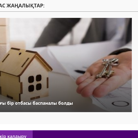
АС ЖАҢАЛЫҚТАР:
ағы бір отбасы баспаналы болды
кір қалдыру