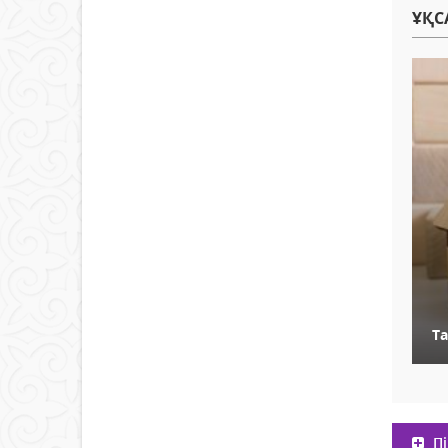
ҰҚС
Т
Пі