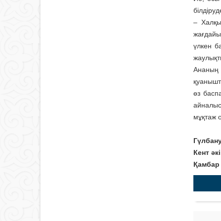
білдіруд
– Халқы
жағдайы
үлкен б
жаулықты
Ананың 
қуанышт
өз басп
айналыс
мұқтаж 
Гүлбан
Кент әк
Қамбар