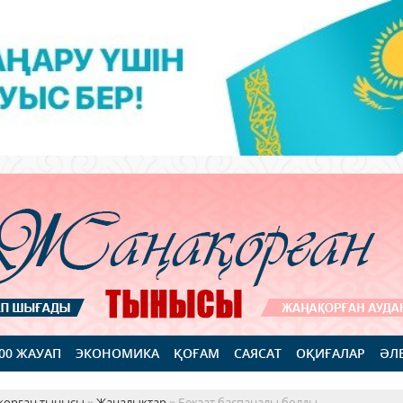
100 ЖАУАП
ЭКОНОМИКА
ҚОҒАМ
САЯСАТ
ОҚИҒАЛАР
ӘЛ
қорған тынысы
»
Жаңалықтар
» Бекзат баспаналы болды