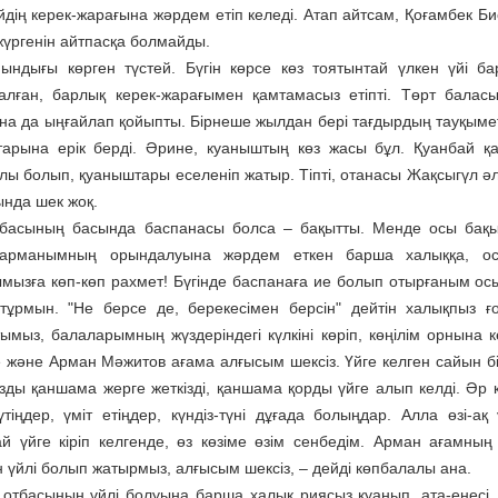
үйдің керек-жарағына жәрдем етіп келеді. Атап айтсам, Қоғамбек 
жүргенін айтпасқа болмайды.
иындығы көрген түстей. Бүгін көрсе көз тоятынтай үлкен үйі ба
алған, барлық керек-жарағымен қамтамасыз етіпті. Төрт баласы
на да ыңғайлап қойыпты. Бірнеше жылдан бері тағдырдың тауқымет
тарына ерік берді. Әрине, куаныш­тың көз жасы бұл. Қуанбай қа
ы болып, қуаныштары еселе­ніп жатыр. Тіпті, отанасы Жақсыгүл әлі т
нда шек жоқ.
басының басында баспана­сы болса – бақытты. Менде осы ба­қ
 арманымның орындалуына жәрдем еткен барша халыққа, осы
мызға көп-көп рахмет! Бүгінде баспанаға ие болып отырғаным осы
тұрмын. "Не берсе де, берекесімен берсін" дейтін халықпыз 
мыз, балаларым­ның жүздеріндегі күлкіні көріп, көңілім орнына ке
ге және Арман Мәжитов ағама алғысым шексіз. Үйге келген сайын бі
зды қаншама жерге жеткізді, қаншама қорды үйге алып келді. Әр 
үтіңдер, үміт етіңдер, күндіз-түні дұғада болыңдар. Алла өзі-а
й үйге кіріп келгенде, өз көзіме өзім сенбедім. Арман ағамның
н үйлі болып жатырмыз, алғысым шексіз, – дейді көпбалалы ана.
 отбасының үйлі болуына барша халық риясыз қуанып, ата-енесі, т