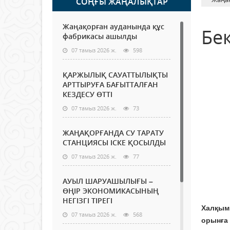
СОҢҒЫ ЖАҢАЛЫҚТАР
Жаңақорған ауданында құс
Бе
фабрикасы ашылды
07 тамыз 2026 ж.
598
ҚАРЖЫЛЫҚ САУАТТЫЛЫҚТЫ
АРТТЫРУҒА БАҒЫТТАЛҒАН
КЕЗДЕСУ ӨТТІ
07 тамыз 2026 ж.
73
ЖАҢАҚОРҒАНДА СУ ТАРАТУ
СТАНЦИЯСЫ ІСКЕ ҚОСЫЛДЫ
07 тамыз 2026 ж.
77
АУЫЛ ШАРУАШЫЛЫҒЫ –
ӨҢІР ЭКОНОМИКАСЫНЫҢ
НЕГІЗГІ ТІРЕГІ
Халқымы
07 тамыз 2026 ж.
568
орынға