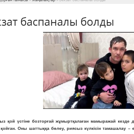
кзат баспаналы болды
з қой үстіне бозторғай жұмыртқалаған мамыражай кезде де,
 қойған. Оны шаттыққа бөлеу, риясыз күлкісін тамашалау –