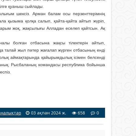
ңілге қуаныш сыйлады.
ылығым шексіз. Арман балам осы перзенттерім­нің
бала қызыма қолқа салып, қайта-қайта айтып жүріп,
айтарым жоқ, жақсылығы Алладан еселеп қайтсын. Ақ
а­лы болған отбасына жақсы тілек­терін айтып,
нда талай жыл пәтер жағалап жүрген отбасының енді
рлық аймақтарында қайырымдылық ісі­мен белсенді
анық. Рысбаланың ко­ман­дасы республика бойынша
еспіз.
ңалықтар
03 ақпан 2024 ж.
658
0