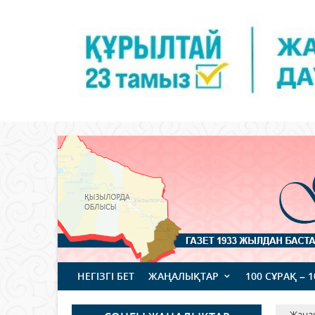
НЕГІЗГІ БЕТ
ЖАҢАЛЫҚТАР
100 СҰРАҚ – 
Жаңа