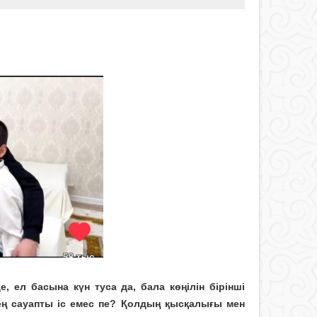
 ел басына күн туса да, бала көңілін бірінші
 ең сауапты іс емес пе? Қолдың қысқалығы мен