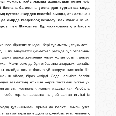
Жаны жомарт, қайырымды жандардың көмегінсіз
й баспана бағасының аспандап тұрған шағында
ың күтпеген жерден келетіні сынды, аяқ астынан
а өмірде кездейсоқ кездесуі бек мүмкін. Міне,
іров пен Жақсыгүл Құлмаханованың отбасын
ханова бірнеше жылдан бері тұр­мыстың тауқыметін
і. Өзім әлеуметтік қызметкер ретінде бұл отбасыны
ы шама шарқы жеткенше көмек қолын созып, демеу
Арман Мажитовке де бұл отбасыны апардым, арнайы
лы қалайда осы отбасыға үй әперуге ниеттеніп бір
йын ойлап, біраз жүгірді. Содан елімізге белгілі
ай азамат­тың өтінішін жерге тастамай үлкен үй
і жаңғыртып, жалпының жа­нын жадыратқан Рысбала
 себепкер, ел арасына тың ой салған игілікті іс
ыгүлдің қуанышымен Арман да бөлісті. Жылы ұяға
ақты азаматтары да әрдайым қолғабыс етіп, қызының