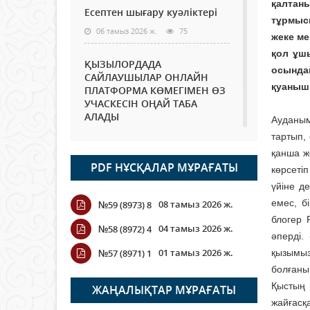
қалтан
Есептен шығару куәліктері
тұрмыс
06 тамыз 2026 ж.
75
жеке ме
қол ұшы
ҚЫЗЫЛОРДАДА
осында
САЙЛАУШЫЛАР ОНЛАЙН
қуанышқ
ПЛАТФОРМА КӨМЕГІМЕН ӨЗ
УЧАСКЕСІН ОҢАЙ ТАБА
АЛАДЫ
Ауданым
06 тамыз 2026 ж.
89
тартып,
қанша ж
PDF НҰСҚАЛАР МҰРАҒАТЫ
Open Air: Қызылорда
көрсеті
облысы полиция
үйіне д
департаменті 20 мыңнан
емес, б
08 тамыз 2026 ж.
№59 (8973) 8
астам көрерменнің
блогер 
қауіпсіздігін қамтамасыз етті
04 тамыз 2026 ж.
№58 (8972) 4
әперді.
06 тамыз 2026 ж.
100
01 тамыз 2026 ж.
№57 (8971) 1
қызымыз
болғаны
Wi-Fi ҚАБЫРҒА АРҚЫЛЫ
ҚАЛАЙ ӨТЕДІ?
Қыстың 
ЖАҢАЛЫҚТАР МҰРАҒАТЫ
жайғасқ
06 тамыз 2026 ж.
266