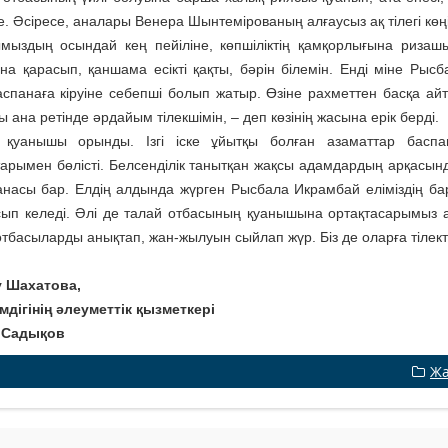
е. Әсіре­се, аналары Венера Шынтемірованың алғаусыз ақ тілегі кө
мыздың осындай кең пей­іліне, көпшіліктің қамқорлығына риза­ш
на қарасып, қаншама есікті қақты, бәрін білемін. Енді міне Рыс
аспанаға кіруіне себепші бо­лып жатыр. Өзіне рахметтен бас­қа 
 ана ретінде әрдайым тілекшімін, – деп көзінің жасына ерік берді.
қуанышы орынды. Ізгі іске ұйытқы болған азаматтар бас­пан
арымен бө­лісті. Белсен­ділік танытқан жақсы адамдардың арқасы
анасы бар. Елдің алдында жүрген Рысбала Икрамбай еліміздің ба
ып келеді. Әлі де талай отбасының қуанышына ор­тақ­тасарымыз 
отбасыларды анықтап, жан-жылуын сыйлап жүр. Біз де оларға тілект
у Шахатова,
імдігінің әлеуметтік қызметкері
 Садықов
Жа