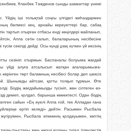
Бисенбиев, Ұланбек Тәжденов сынды азаматтар үнемі
р. Үйдің іші толықтай соңғы үлгідегі жиһаздармен
ның бөлмесі кең, арнайы кереуеттері бар, сабақ
ін тартып отырған отбасы енді көңілдері жайланып,
йтсін, Ал­ла сәтін салып, балаларының несібесіне
үсім секілді дейді. Осы күнді ұзақ күткен үй иесінің
ытты сезініп отырмын. Баспаналы болуыма жағдай
 үйді алуға атсалысып жатқан ағаларымызға-
 көрінген төрт баламның несібесі болар деп шексіз
ғой. Шынымды айтсам, қатты толқып тұр­мын. Өте
лді. Біздің жағдайымызды түсініп, жөн сілтеген өз­
зді демеп, қолдап, барынша көмектесті. Одан біздің
келген сайын «Ең әуелі Алла ғой, тек Алладан ғана
қ үйлеріңе ертіп келеді» дейтін. Расымен Рысбала
 жүгіруімен, Рысбала әпкемнің қолдауымен, көптің
уған-туыстары мен көрші қолаңы тү­гел тілеулестік