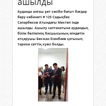
ашылды
Ауданда алғаш рет кәсіби бағыт бағдар
беру кәбинеті # 125 Садықбек
Сапарбеков Атындағы Мектеп інде
ашылды. Ашылу салтанатына аудандық
білім бөлімінің басшысының міндетін
атқарушы Бекжан Есенбаев қатысып,
тарихи сәттің куәсі болды.