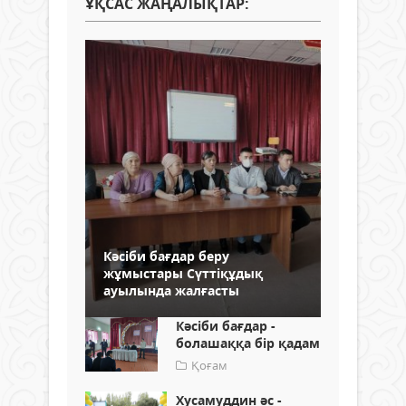
ҰҚСАС ЖАҢАЛЫҚТАР:
Кәсіби бағдар беру
жұмыстары Сүттіқұдық
ауылында жалғасты
Кәсіби бағдар -
болашаққа бір қадам
Қоғам
Хусамуддин әс -