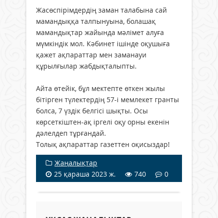
Жасөспірімдердің заман талабына сай
мамандыққа талпынуына, болашақ
мамандықтар жайында мәлімет алуға
мүмкіндік мол. Кәбинет ішінде оқушыға
қажет ақпараттар мен заманауи
құрылғылар жабдықталыпты.
Айта өтейік, бұл мектепте өткен жылы
бітірген түлектердің 57-і мемлекет гранты
болса, 7 үздік белгісі шықты. Осы
көрсеткіштен-ақ іргелі оқу орны екенін
дәлелдеп тұрғандай.
Толық ақпараттар газеттен оқисыздар!
Жаңалықтар
25 қараша 2023 ж.
740
0