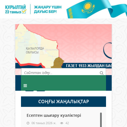
СОҢҒЫ ЖАҢАЛЫҚТАР
Есептен шығару куәліктері
06 тамыз 2026 ж.
42