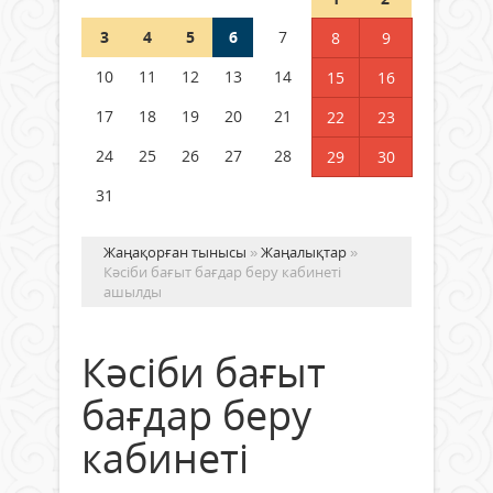
3
4
5
6
7
8
9
Германия аптап ыстыққа
байланысты суды үнемдей
10
11
12
13
14
15
16
бастады
17
18
19
20
21
22
23
04 тамыз 2026 ж.
93
24
25
26
27
28
29
30
31
Жаңақорған тынысы
»
Жаңалықтар
»
Кәсіби бағыт бағдар беру кабинеті
ашылды
Кәсіби бағыт
бағдар беру
кабинеті