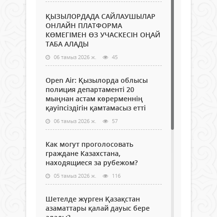
ҚЫЗЫЛОРДАДА САЙЛАУШЫЛАР
ОНЛАЙН ПЛАТФОРМА
КӨМЕГІМЕН ӨЗ УЧАСКЕСІН ОҢАЙ
ТАБА АЛАДЫ
06 тамыз 2026 ж.
45
Open Air: Қызылорда облысы
полиция департаменті 20
мыңнан астам көрерменнің
қауіпсіздігін қамтамасыз етті
06 тамыз 2026 ж.
57
Как могут проголосовать
граждане Казахстана,
находящиеся за рубежом?
05 тамыз 2026 ж.
116
Шетелде жүрген Қазақстан
азаматтары қалай дауыс бере