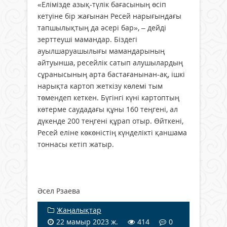
«Елімізде азық-түлік бағасының өсіп
кетуіне бір жағынан Ресей нарығындағы
тапшылықтың да әсері бар», – дейді
зерттеуші мамандар. Біздегі
ауылшаруашылығы мамандарының
айтуынша, ресейлік сатып алушылардың
сұранысының арта бастағанынан-ақ, ішкі
нарықта картоп жеткізу көлемі тым
төмендеп кеткен. Бүгінгі күні картоптың
көтерме саудадағы құны 160 теңгені, ал
дүкенде 200 теңгені құрап отыр. Өйткені,
Ресей еліне көкөністің күнделікті қаншама
тоннасы кетіп жатыр.
Әсел Рзаева
Жаңалықтар
22 мамыр 2023 ж.
414
0