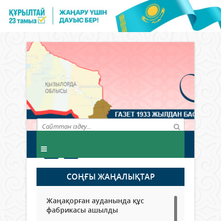
СОҢҒЫ ЖАҢАЛЫҚТАР
Жаңақорған ауданында құс
фабрикасы ашылды