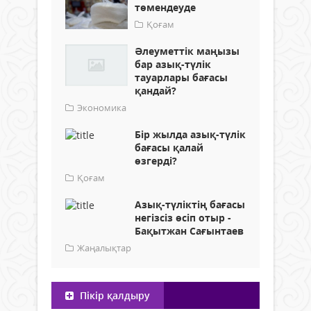
төмендеуде
Қоғам
Әлеуметтік маңызы
бар азық-түлік
тауарлары бағасы
қандай?
Экономика
Бір жылда азық-түлік
бағасы қалай
өзгерді?
Қоғам
Азық-түліктің бағасы
негізсіз өсіп отыр -
Бақытжан Сағынтаев
Жаңалықтар
Пікір қалдыру