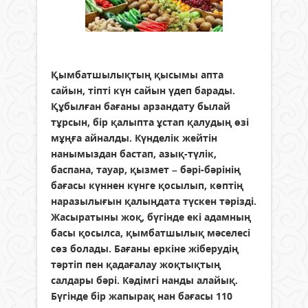
Қымбатшылықтың қысымы апта
сайын, тіпті күн сайын үдеп барады.
Құбылған бағаны арзандату былай
тұрсын, бір қалыпта ұстап қалудың өзі
мұңға айналды. Күнделік жейтін
нанымыздан бастап, азық-түлік,
баспана, тауар, қызмет – бәрі-бәрінің
бағасы күннен күнге қосылып, көптің
наразылығын қалыңдата түскен тәрізді.
Жасыратыны жоқ, бүгінде екі адамның
басы қосылса, қымбатшылық мәселесі
сөз болады. Бағаны еркіне жіберудің
тәртіп пен қадағалау жоқтықтың
салдары бәрі. Кәдімгі нанды алайық.
Бүгінде бір жапырақ нан бағасы 110