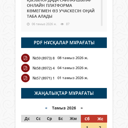
ОНЛАЙН ПЛАТФОРМА
КӨМЕГІМЕН ӨЗ УЧАСКЕСІН ОҢАЙ
ТАБА АЛАДЫ
06 тамыз 2026 ж.
87
Open Air: Қызылорда облысы
PDF НҰСҚАЛАР МҰРАҒАТЫ
полиция департаменті 20
мыңнан астам көрерменнің
қауіпсіздігін қамтамасыз етті
08 тамыз 2026 ж.
№59 (8973) 8
06 тамыз 2026 ж.
99
04 тамыз 2026 ж.
№58 (8972) 4
Wi-Fi ҚАБЫРҒА АРҚЫЛЫ ҚАЛАЙ
01 тамыз 2026 ж.
№57 (8971) 1
ӨТЕДІ?
06 тамыз 2026 ж.
265
ЖАҢАЛЫҚТАР МҰРАҒАТЫ
Как могут проголосовать
граждане Казахстана,
«
Тамыз 2026 »
находящиеся за рубежом?
Дс
Сс
Ср
Бс
Жм
Сб
Жс
05 тамыз 2026 ж.
146
1
2