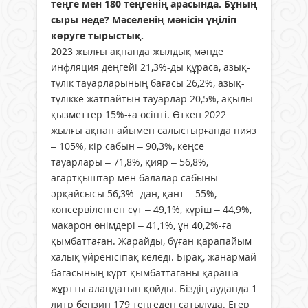
теңге мен 180 теңгенің арасында. Бұның
сыры неде? Мәселенің мәнісін үңіліп
көруге тырыстық.
2023 жылғы ақпанда жылдық мәнде
инфляция деңгейі 21,3%-ды құраса, азық-
түлік тауарларының бағасы 26,2%, азық-
түлікке жатпайтын тауарлар 20,5%, ақылы
қызметтер 15%-ға өсіпті. Өткен 2022
жылғы ақпан айымен салыстырғанда пияз
– 105%, кір сабын – 90,3%, кеңсе
тауарлары – 71,8%, қияр – 56,8%,
ағартқыштар мен балалар сабыны –
әрқайсысы 56,3%- дан, қант – 55%,
консервіленген сүт – 49,1%, күріш – 44,9%,
макарон өнімдері – 41,1%, ұн 40,2%-ға
қымбаттаған. Жарайды, бұған қарапайым
халық үйренісіпақ келеді. Бірақ, жанармай
бағасының күрт қымбаттағаны қараша
жұртты алаңдатып қойды. Біздің ауданда 1
литр бензин 179 теңгеден сатылуда. Егер