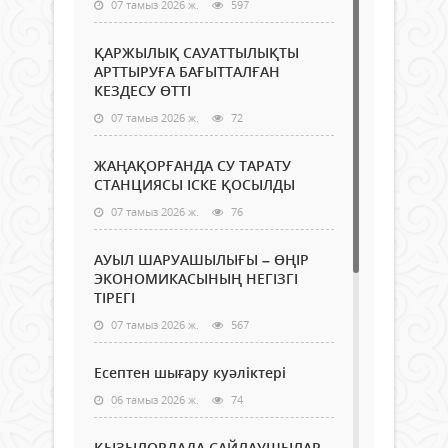
07 тамыз 2026 ж.
597
ҚАРЖЫЛЫҚ САУАТТЫЛЫҚТЫ
АРТТЫРУҒА БАҒЫТТАЛҒАН
КЕЗДЕСУ ӨТТІ
07 тамыз 2026 ж.
72
ЖАҢАҚОРҒАНДА СУ ТАРАТУ
СТАНЦИЯСЫ ІСКЕ ҚОСЫЛДЫ
07 тамыз 2026 ж.
76
АУЫЛ ШАРУАШЫЛЫҒЫ – ӨҢІР
ЭКОНОМИКАСЫНЫҢ НЕГІЗГІ
ТІРЕГІ
07 тамыз 2026 ж.
567
Есептен шығару куәліктері
06 тамыз 2026 ж.
74
ҚЫЗЫЛОРДАДА САЙЛАУШЫЛАР