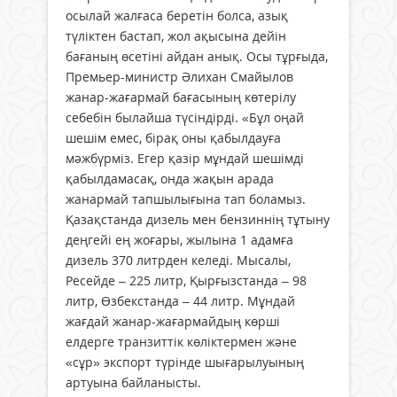
осылай жалғаса беретін болса, азық
түліктен бастап, жол ақысына дейін
бағаның өсетіні айдан анық. Осы тұрғыда,
Премьер-министр Әлихан Смайылов
жанар-жағармай бағасының көтерілу
себебін былайша түсіндірді. «Бұл оңай
шешім емес, бірақ оны қабылдауға
мәжбүрміз. Егер қазір мұндай шешімді
қабылдамасақ, онда жақын арада
жанармай тапшылығына тап боламыз.
Қазақстанда дизель мен бензиннің тұтыну
деңгейі ең жоғары, жылына 1 адамға
дизель 370 литрден келеді. Мысалы,
Ресейде – 225 литр, Қырғызстанда – 98
литр, Өзбекстанда – 44 литр. Мұндай
жағдай жанар-жағармайдың көрші
елдерге транзиттік көліктермен және
«сұр» экспорт түрінде шығарылуының
артуына байланысты.