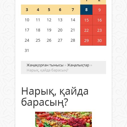
Шетелде жүрген Қазақстан
3
4
5
6
7
8
9
азаматтары қалай дауыс бере
алады?
10
11
12
13
14
15
16
05 тамыз 2026 ж.
157
17
18
19
20
21
22
23
24
25
26
27
28
29
30
31
Жаңақорған тынысы
»
Жаңалықтар
»
Нарық, қайда барасың?
Нарық, қайда
барасың?