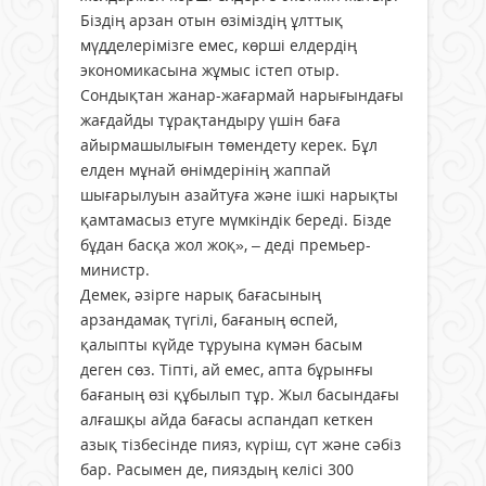
Біздің арзан отын өзіміздің ұлттық
мүдделерімізге емес, көрші елдердің
экономикасына жұмыс істеп отыр.
Сондықтан жанар-жағармай нарығындағы
жағдайды тұрақтандыру үшін баға
айырмашылығын төмендету керек. Бұл
елден мұнай өнімдерінің жаппай
шығарылуын азайтуға және ішкі нарықты
қамтамасыз етуге мүмкіндік береді. Бізде
бұдан басқа жол жоқ», – деді премьер-
министр.
Демек, әзірге нарық бағасының
арзандамақ түгілі, бағаның өспей,
қалыпты күйде тұруына күмән басым
деген сөз. Тіпті, ай емес, апта бұрынғы
бағаның өзі құбылып тұр. Жыл басындағы
алғашқы айда бағасы аспандап кеткен
азық тізбесінде пияз, күріш, сүт және сәбіз
бар. Расымен де, пияздың келісі 300