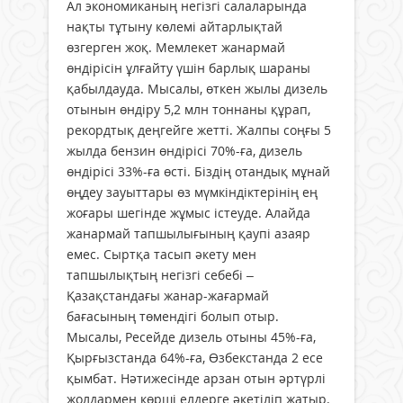
Ал экономиканың негізгі салаларында
нақты тұтыну көлемі айтарлықтай
өзгерген жоқ. Мемлекет жанармай
өндірісін ұлғайту үшін барлық шараны
қабылдауда. Мысалы, өткен жылы дизель
отынын өндіру 5,2 млн тоннаны құрап,
рекордтық деңгейге жетті. Жалпы соңғы 5
жылда бензин өндірісі 70%-ға, дизель
өндірісі 33%-ға өсті. Біздің отандық мұнай
өңдеу зауыттары өз мүмкіндіктерінің ең
жоғары шегінде жұмыс істеуде. Алайда
жанармай тапшылығының қаупі азаяр
емес. Сыртқа тасып әкету мен
тапшылықтың негізгі себебі –
Қазақстандағы жанар-жағармай
бағасының төмендігі болып отыр.
Мысалы, Ресейде дизель отыны 45%-ға,
Қырғызстанда 64%-ға, Өзбекстанда 2 есе
қымбат. Нәтижесінде арзан отын әртүрлі
жолдармен көрші елдерге әкетіліп жатыр.