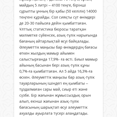
майдың 5 литрі – 4100 теңге, бірінші
сұрыпты ұнның бір қабы (50 келілік) 14000
теңгені құрайды. Сол сияқты сүт өнімдері
де 20-30 пайызға дейін қымбаттаған.
Ұлттық статистика бюросы таратқан
мәліметке сүйенсек, азық-түлік нарығында
бағаның айтарлықтай өсуі байқалады.
Әлеуметтік маңызы бар өнімдердің бағасы
өткен жылдың мамыр айымен
салыстырғанда 17,9%- ға өсті. Биыл мамыр
айының басынан бері азық-түлік құны
0,7%-ға қымбаттаған. Ал 5 айда 16,3%-ға
өскен. Әлеуметтік маңызы бар азық-түлік
тауарларының ішіндегі ең қымбаты –
тұздалмаған сары май, сиыр еті және
сүзбе. Бір жағынан жұмыссыздық орын
алып, екінші жағынан азық-түлік
бағасының шарықтап өсуі әлеуметтік
ахуалды ауырлата түсері алаңдатады.