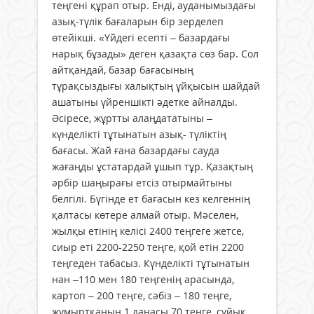
теңгені құрап отыр. Енді, ауданымыздағы
азық-түлік бағаларын бір зерделеп
өтейікші. «Үйдегi есептi – базардағы
нарық бұзады» деген қазақта сөз бар. Сол
айтқандай, базар бағасының
тұрақсыздығы халықтың ұйқысын шайдай
ашатыны үйреншiктi әдетке айналды.
Әсiресе, жұртты алаңдататыны –
күнделiктi тұтынатын азық- түлiктің
бағасы. Жай ғана базардағы сауда
жағаңды ұстатардай ұшып тұр. Қазақтың
әрбір шаңырағы етсіз отырмайтыны
белгілі. Бүгінде ет бағасын кез келгеннің
қалтасы көтере алмай отыр. Мәселен,
жылқы етінің келісі 2400 теңгеге жетсе,
сиыр еті 2200-2250 теңге, қой етін 2200
теңгеден табасыз. Күнделікті тұтынатын
нан –110 мен 180 теңгенің арасында,
картоп – 200 теңге, сәбіз – 180 теңге,
жұмыртқаның 1 данасы 70 теңге, сұйық