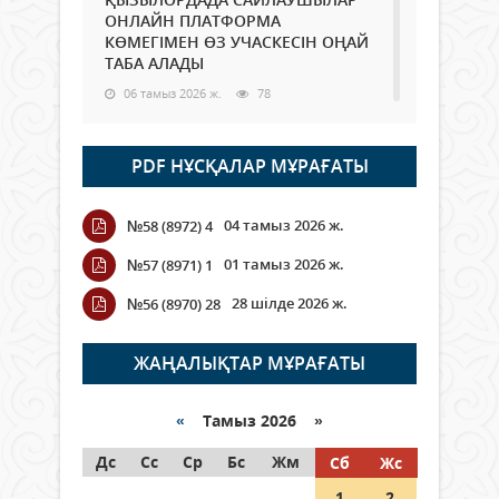
ОНЛАЙН ПЛАТФОРМА
КӨМЕГІМЕН ӨЗ УЧАСКЕСІН ОҢАЙ
ТАБА АЛАДЫ
06 тамыз 2026 ж.
78
Open Air: Қызылорда облысы
PDF НҰСҚАЛАР МҰРАҒАТЫ
полиция департаменті 20
мыңнан астам көрерменнің
қауіпсіздігін қамтамасыз етті
04 тамыз 2026 ж.
№58 (8972) 4
06 тамыз 2026 ж.
84
01 тамыз 2026 ж.
№57 (8971) 1
Wi-Fi ҚАБЫРҒА АРҚЫЛЫ ҚАЛАЙ
28 шілде 2026 ж.
№56 (8970) 28
ӨТЕДІ?
06 тамыз 2026 ж.
255
ЖАҢАЛЫҚТАР МҰРАҒАТЫ
Как могут проголосовать
граждане Казахстана,
«
Тамыз 2026 »
находящиеся за рубежом?
Дс
Сс
Ср
Бс
Жм
Сб
Жс
05 тамыз 2026 ж.
134
1
2