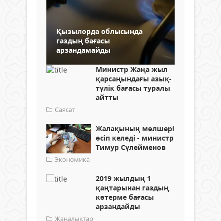
Қызылорда облысында
газдың бағасы
арзандамайды
Министр Жаңа жыл
қарсаңындағы азық-
түлік бағасы туралы
айтты
Саясат
Жалақының мөлшері
өсіп келеді - министр
Тимур Сүлейменов
Экономика
2019 жылдың 1
қаңтарынан газдың
көтерме бағасы
арзандайды
Жаңалықтар