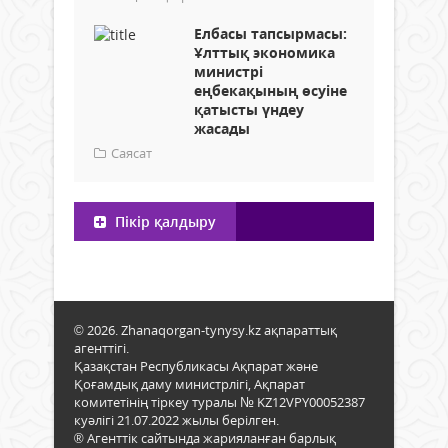
Елбасы тапсырмасы:
Ұлттық экономика
министрі
еңбекақының өсуіне
қатысты үндеу
жасады
Саясат
Пікір қалдыру
© 2026. Zhanaqorgan-tynysy.kz ақпараттық
агенттігі.
Қазақстан Республикасы Ақпарат және
Қоғамдық даму министрлігі, Ақпарат
комитетінің тіркеу туралы № KZ12VPY00052387
куәлігі 21.07.2022 жылы берілген.
® Агенттік сайтында жарияланған барлық