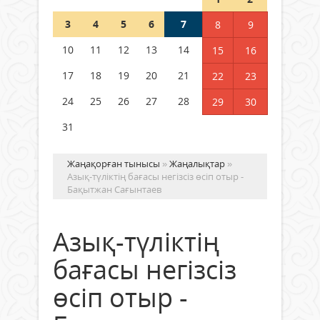
Шетелде жүрген Қазақстан
3
4
5
6
7
8
9
азаматтары қалай дауыс бере
алады?
10
11
12
13
14
15
16
05 тамыз 2026 ж.
146
17
18
19
20
21
22
23
24
25
26
27
28
29
30
31
Жаңақорған тынысы
»
Жаңалықтар
»
Азық-түліктің бағасы негізсіз өсіп отыр -
Бақытжан Сағынтаев
Азық-түліктің
бағасы негізсіз
өсіп отыр -