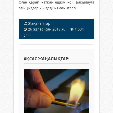
Оған қарап жатқан ешкім жоқ. Бақылауға
алыңыздар!», - деді Б.Сағынтаев.
Жаңалықтар
26 желтоқсан 2018 ж.
1 534
0
ҰҚСАС ЖАҢАЛЫҚТАР: