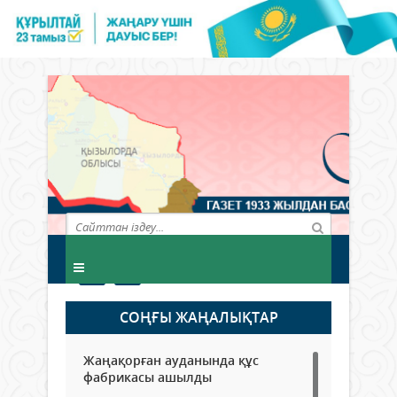
СОҢҒЫ ЖАҢАЛЫҚТАР
Жаңақорған ауданында құс
фабрикасы ашылды