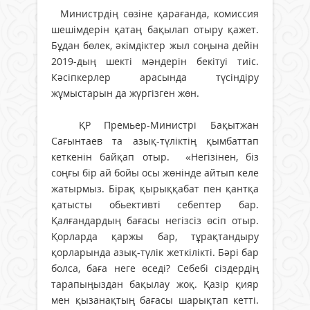
Министрдің сөзіне қарағанда, комиссия
шешімдерін қатаң бақылап отыру қажет.
Бұдан бөлек, әкімдіктер жыл соңына дейін
2019-дың шекті мәндерін бекітуі тиіс.
Кәсіпкерлер арасында түсіндіру
жұмыстарын да жүргізген жөн.
ҚР Премьер-Министрі Бақытжан
Сағынтаев та азық-түліктің қымбаттап
кеткенін байқап отыр. «Негізінен, біз
соңғы бір ай бойы осы жөнінде айтып келе
жатырмыз. Бірақ қырыққабат пен қантқа
қатысты обьективті себептер бар.
Қалғандардың бағасы негізсіз өсіп отыр.
Қорларда қаржы бар, тұрақтандыру
қорларында азық-түлік жеткілікті. Бәрі бар
болса, баға неге өседі? Себебі сіздердің
тарапыңыздан бақылау жоқ. Қазір қияр
мен қызанақтың бағасы шарықтап кетті.