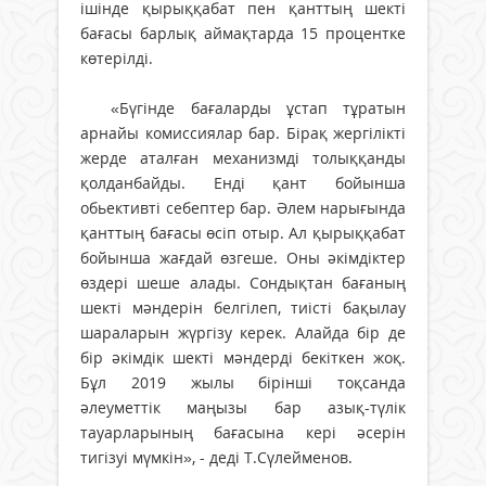
ішінде қырыққабат пен қанттың шекті
бағасы барлық аймақтарда 15 процентке
көтерілді.
«Бүгінде бағаларды ұстап тұратын
арнайы комиссиялар бар. Бірақ жергілікті
жерде аталған меxанизмді толыққанды
қолданбайды. Енді қант бойынша
обьективті себептер бар. Әлем нарығында
қанттың бағасы өсіп отыр. Ал қырыққабат
бойынша жағдай өзгеше. Оны әкімдіктер
өздері шеше алады. Сондықтан бағаның
шекті мәндерін белгілеп, тиісті бақылау
шараларын жүргізу керек. Алайда бір де
бір әкімдік шекті мәндерді бекіткен жоқ.
Бұл 2019 жылы бірінші тоқсанда
әлеуметтік маңызы бар азық-түлік
тауарларының бағасына кері әсерін
тигізуі мүмкін», - деді Т.Сүлейменов.