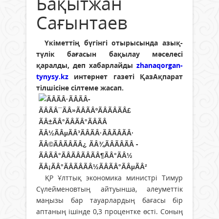
Бақытжан
Сағынтаев
Үкіметтің бүгінгі отырысында азық-
түлік бағасын бақылау мәселесі
қаралды, деп xабарлайды
zhanaqorgan-
tynysy.kz
интернет газеті ҚазАқпарат
тілшісіне сілтеме жасап.
ҚР Ұлттық экономика министрі Тимур
Сүлейменовтың айтуынша, әлеуметтік
маңызы бар тауарлардың бағасы бір
аптаның ішінде 0,3 процентке өсті. Соның