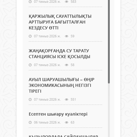
07 тамыз 2026 ж.
583
ҚАРЖЫЛЫҚ САУАТТЫЛЫҚТЫ
АРТТЫРУҒА БАҒЫТТАЛҒАН
КЕЗДЕСУ ӨТТІ
07 тамыз 2026 ж.
59
ЖАҢАҚОРҒАНДА СУ ТАРАТУ
СТАНЦИЯСЫ ІСКЕ ҚОСЫЛДЫ
07 тамыз 2026 ж.
58
АУЫЛ ШАРУАШЫЛЫҒЫ – ӨҢІР
ЭКОНОМИКАСЫНЫҢ НЕГІЗГІ
ТІРЕГІ
07 тамыз 2026 ж.
551
Есептен шығару куәліктері
06 тамыз 2026 ж.
63
ҚЫЗЫЛОРДАДА САЙЛАУШЫЛАР