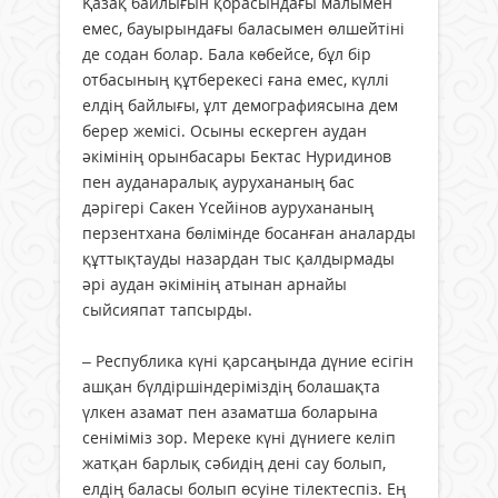
Қазақ байлығын қорасындағы малымен
емес, бауырындағы баласымен өлшейтіні
де содан болар. Бала көбейсе, бұл бір
отбасының құтберекесі ғана емес, күллі
елдің байлығы, ұлт демографиясына дем
берер жемісі. Осыны ескерген аудан
әкімінің орынбасары Бектас Нуридинов
пен ауданаралық аурухананың бас
дәрігері Сакен Үсейінов аурухананың
перзентхана бөлімінде босанған аналарды
құттықтауды назардан тыс қалдырмады
әрі аудан әкімінің атынан арнайы
сыйсияпат тапсырды.
– Республика күні қарсаңында дүние есігін
ашқан бүлдіршіндеріміздің болашақта
үлкен азамат пен азаматша боларына
сеніміміз зор. Мереке күні дүниеге келіп
жатқан барлық сәбидің дені сау болып,
елдің баласы болып өсуіне тілектеспіз. Ең