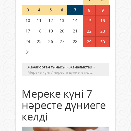
Шетелде жүрген Қазақстан
3
4
5
6
7
8
9
азаматтары қалай дауыс бере
алады?
10
11
12
13
14
15
16
05 тамыз 2026 ж.
146
17
18
19
20
21
22
23
24
25
26
27
28
29
30
31
Жаңақорған тынысы
»
Жаңалықтар
»
Мереке күні 7 нәресте дүниеге келді
Мереке күні 7
нәресте дүниеге
келді