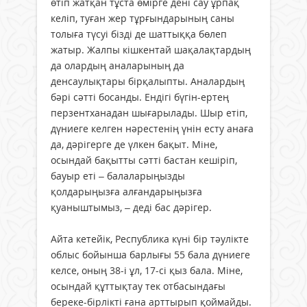
өтіп жатқан тұста өмірге дені сау ұрпақ
келіп, туған жер тұрғындарының саны
толыға түсуі бізді де шаттыққа бөлеп
жатыр. Жалпы кішкентай шақалақтардың
да олардың аналарының да
денсаулықтары бірқалыпты. Аналардың
бәрі сәтті босанды. Ендігі бүгін-ертең
перзентханадан шығарылады. Шыр етіп,
дүниеге келген нәрестенің үнін есту анаға
да, дәрігерге де үлкен бақыт. Міне,
осындай бақытты сәтті бастан кешіріп,
бауыр еті – балаларыңызды
қолдарыңызға алғандарыңызға
қуаныштымыз, – деді бас дәрігер.
Айта кетейік, Республика күні бір тәулікте
облыс бойынша барлығы 55 бала дүниеге
келсе, оның 38-і ұл, 17-сі қыз бала. Міне,
осындай құттықтау тек отбасындағы
береке-бірлікті ғана арттырып қоймайды.