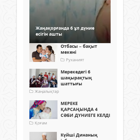
Жаңақорғанда 6 ұл дүние
есігін ашты
Отбасы – бақыт
мекені
Руханият
Мерекедегі 6
шаңырақтың
шаттығы
Жаңалықтар
МЕРЕКЕ
ҚАРСАҢЫНДА 4
СӘБИ ДҮНИЕГЕ КЕЛДІ
Қоғам
Күйші Динаның