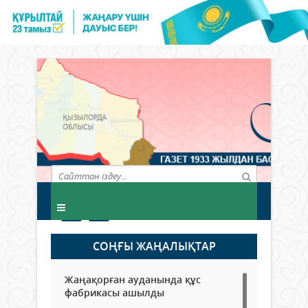
СОҢҒЫ ЖАҢАЛЫҚТАР
Жаңақорған ауданында құс
фабрикасы ашылды