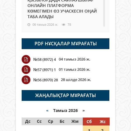
ОНЛАЙН ПЛАТФОРМА
КӨМЕГІМЕН ӨЗ УЧАСКЕСІН ОҢАЙ
ТАБА АЛАДЫ
06 тамыз 2026 ж.
78
Open Air: Қызылорда облысы
PDF НҰСҚАЛАР МҰРАҒАТЫ
полиция департаменті 20
мыңнан астам көрерменнің
қауіпсіздігін қамтамасыз етті
04 тамыз 2026 ж.
№58 (8972) 4
06 тамыз 2026 ж.
84
01 тамыз 2026 ж.
№57 (8971) 1
Wi-Fi ҚАБЫРҒА АРҚЫЛЫ ҚАЛАЙ
28 шілде 2026 ж.
№56 (8970) 28
ӨТЕДІ?
06 тамыз 2026 ж.
255
ЖАҢАЛЫҚТАР МҰРАҒАТЫ
Как могут проголосовать
граждане Казахстана,
«
Тамыз 2026 »
находящиеся за рубежом?
Дс
Сс
Ср
Бс
Жм
Сб
Жс
05 тамыз 2026 ж.
134
1
2