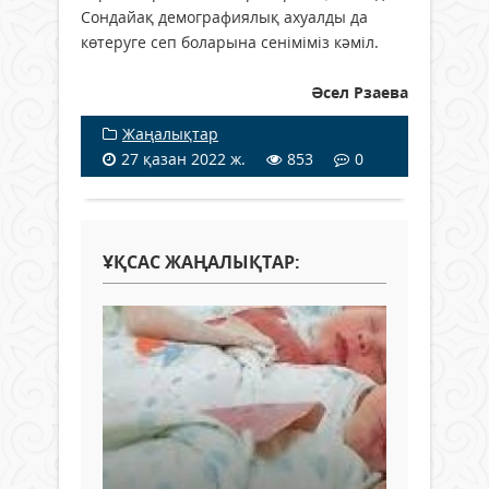
Сондайақ демографиялық ахуалды да
көтеруге сеп боларына сеніміміз кәміл.
Әсел Рзаева
Жаңалықтар
27 қазан 2022 ж.
853
0
ҰҚСАС ЖАҢАЛЫҚТАР: