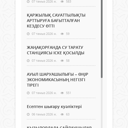
07 тамыз 2026 ж.
583
ҚАРЖЫЛЫҚ САУАТТЫЛЫҚТЫ
АРТТЫРУҒА БАҒЫТТАЛҒАН
КЕЗДЕСУ ӨТТІ
07 тамыз 2026 ж.
59
ЖАҢАҚОРҒАНДА СУ ТАРАТУ
СТАНЦИЯСЫ ІСКЕ ҚОСЫЛДЫ
07 тамыз 2026 ж.
58
АУЫЛ ШАРУАШЫЛЫҒЫ – ӨҢІР
ЭКОНОМИКАСЫНЫҢ НЕГІЗГІ
ТІРЕГІ
07 тамыз 2026 ж.
551
Есептен шығару куәліктері
06 тамыз 2026 ж.
63
ҚЫЗЫЛОРДАДА САЙЛАУШЫЛАР