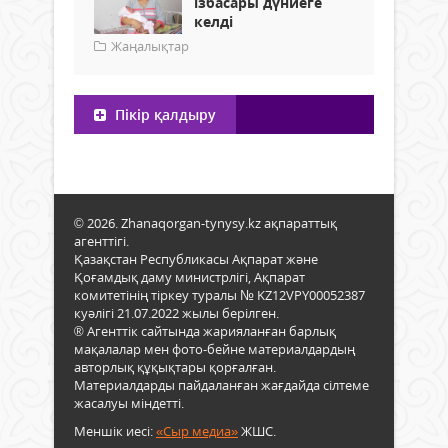
ізбасары дүниеге
келді
Жаңалықтар
Пікір қалдыру
© 2026. Zhanaqorgan-tynysy.kz ақпараттық
агенттігі.
Қазақстан Республикасы Ақпарат және
Қоғамдық даму министрлігі, Ақпарат
комитетінің тіркеу туралы № KZ12VPY00052387
куәлігі 21.07.2022 жылы берілген.
® Агенттік сайтында жарияланған барлық
мақалалар мен фото-бейне материалдардың
авторлық құқықтары қорғалған.
Материалдарды пайдаланған жағдайда сілтеме
жасалуы міндетті.
Меншік иесі:
«Сыр медиа»
ЖШС.