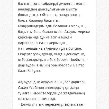
бастысы, осы сәбилерді дүниеге әкелген
аналардың денсаулығының мықты
болғандығы. Өйткені қасында анасы
болса, балалар бақытты.
Бүлдіршіндеріміздің болашағы жарқын ,
бақытты бала болып өссін. Атаулы мереке
қарсаңында дүние есігін ашқан
нәрестелер туған жеріміздің
мақтанышына айналар тұлға болсын.
Сіздерге ұзақ ғұмыр, мықты денсаулық,
отбасыларыңызға бақ-береке тілеймін, –
деді аудан әкімінің орынбасары Бектас
Балғабайұлы.
Ал, аудандық аурухананың бас дәрігері
Сәкен Үсейінов аналардың да, жаңа
туылған нәрестелердің де жағдайының
жақсы екенін жеткізді.
– Еліміз ұлттық мерекені ұлықтап, атап