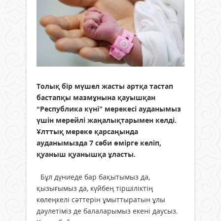
Толық бір мүшел жасты артқа тастап
бастапқы мазмұнына қауышқан
“Республика күні” мерекесі ауданымыз
үшін мерейлі жаңалықтарымен келді.
Ұлттық мереке қарсаңында
ауданымызда 7 сәби өмірге келіп,
қуаныш қуанышқа ұласты.
Бұл дүниеде бар бақытымыз да,
қызығымыз да, күйбең тіршіліктің
көлеңкелі сәттерін ұмыттыратын ұлы
дәулетіміз де балаларымыз екені даусыз.