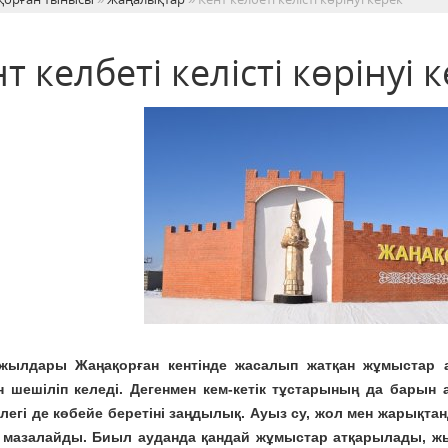
т келбеті келісті көрінуі 
жылдары Жаңақорған кентінде жасалып жатқан жұмыстар аз 
н шешіліп келеді. Дегенмен кем-кетік тұстарының да барын
ілегі де көбейе беретіні заңдылық. Ауыз су, жол мен жарықт
к мазалайды. Биыл ауданда қандай жұмыстар атқарылады, жы