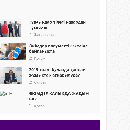
Тұрғындар тілегі назардан
түспейді
Жаңалықтар
Әкімдер әлеуметтік желіде
байланыста
Қоғам
2019 жыл: Ауданда қандай
жұмыстар атқарылуда?
Сұхбат
ӘКІМДЕР ХАЛЫҚҚА ЖАҚЫН
БА?
Қоғам