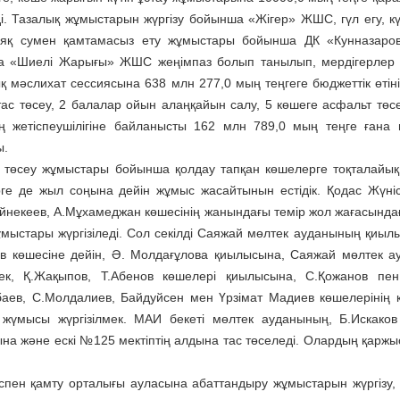
лді. Тазалық жұмыстарын жүргізу бойынша «Жігер» ЖШС, гүл егу, 
қ сумен қамтамасыз ету жұмыстары бойынша ДК «Кунназаров 
 «Шиелі Жарығы» ЖШС жеңімпаз болып танылып, мердігерлер ти
қ мәслихат сессиясына 638 млн 277,0 мың теңгеге бюджеттік өтінім
тас төсеу, 2 балалар ойын алаңқайын салу, 5 көшеге асфальт тө
ің жетіспеушілігіне байланысты 162 млн 789,0 мың теңге ғана 
ы.
с төсеу жұмыстары бойынша қолдау тапқан көшелерге тоқталайық
ге де жыл соңына дейін жұмыс жасайтынын естідік. Қодас Жүніс
айнекеев, А.Мұхамеджан көшесінің жанындағы темір жол жағасында
ұмыстары жүргізіледі. Сол секілді Саяжай мөлтек ауданының қиыл
в көшесіне дейін, Ә. Молдағұлова қиылысына, Саяжай мөлтек ау
ек, Қ.Жақы­пов, Т.Абенов көшелері қиылысына, С.Қожанов пе
аев, С.Молдалиев, Байдуйсен мен Үрзімат Мадиев көшелерінің қи
у жүмысы жүргізілмек. МАИ бекеті мөлтек ауданының, Б.Искаков
на және ескі №125 мектіптің алдына тас төселеді. Олардың қарж
пен қамту орталығы ауласына абаттандыру жұмыстарын жүргізу, 