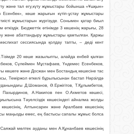
күту және тал егу,күту жұмыстары бойынша «Ұшқын»
Есенбек», көше жарығын күтіп-ұстау жұмыстары
істі жұмыстарын жүргізуде. Сонымен қатар биыл
 өткіздік. Бюджеттік өтінімде 3 көшенің жарығы, 28
сеу және абаттандыру жұмыстары қамтылған. Қаржы
мәслихат сессиясында қолдау тапты, – деді кент
.Тізімде 20 көше жазылыпты, алайда енбей қалған
беков, Сүлеймен Мұстафаев, Үн­демес Есенбеков,
ғы көшеге және Досжан мен Бостандық көшесіне тас
ысы, Теміржол өткелі бұрылысынан бастап Нәрзілдә
данындағы Д.Шоманов, Ә.Ержігітов, Т.Құлымбетов,
н Пахырдинов, А.Накипов пен О.Ахметов көшесі,
ылысына Тәу­ел­сіздік көшесіндегі айналма жолды
 көшесінің, Алтынсарин және Аралбаев көшесінің
ысы маңызды емес, ең бастысы сапалы жұмыс болса
Саяжай мөлтек ауданы мен А.Құнанбаев көшесінің