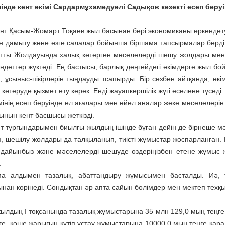
інде кент әкімі Сардармұхамедуәлі Садықов кезекті есеп беруі
нт Қасым-Жомарт Тоқаев жыл басынан бері экономиканы өркендету, 
н дамыту және өзге салалар бойынша біршама тапсырмалар берді
тты Жолдауында халық көтерген мәселелерді шешу жолдары мен
індеттер жүктеді. Ең бастысы, барлық деңгейдегі әкімдерге жыл бо
п, ұсыныс-пікірлерін тыңдауды тсапырды. Бір сөзбен айтқанда, ә
 көтеруде қызмет ету керек. Енді жауапкершілік жүгі еселене түседі.
мінің есеп беруінде ел ағалары мен әйел аналар жеке мәселелерін д
ынын кент басшысы жеткізді.
ент тұрғындарымен биылғы жылдың ішінде бұған дейін де бірнеше мә
, шешілу жолдары да талқыланып, тиісті жұ­мыстар жоспарланған. К
 дайынбыз және мәселелерді шешуде өздеріңізбен етене жұмыс ж
.
а алдымен тазалық, абат­тандыру жұмысымен басталды. Иә, та
ынан көрінеді. Сондықтан әр апта сайын бөлімдер мен мектеп техқ
жылдың І тоқсанында тазалық жұмыстарына 35 млн 129,0 мың теңге
ге, көше жарығын күтіп ұстау жұмыстарына 10000,0 мың теңге қарал