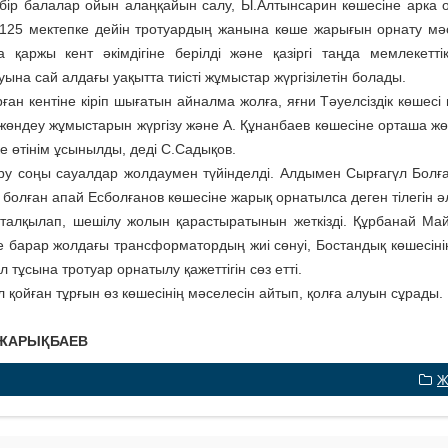
бір балалар ойын алаңқайын салу, Ы.Алтынсарин кө­шесіне арка 
25 мектепке дейін тротуардың жанына көше жарығын орнату мәс
 қаржы кент әкімдігіне берілді және қазіргі таңда мемлекетті
ына сай алдағы уақытта тиісті жұмыстар жүргізілетін болады.
ған кентіне кіріп шығатын айналма жолға, яғни Тәуелсіздік көше
жөндеу жұмыстарын жүргізу және А. Құнанбаев көшесіне орташа ж
е өтінім ұсынылды, деді С.Садықов.
ру соңы сауалдар жолдаумен түйінделді. Алдымен Сырғагүл Бол­ғ
 болған апай Есболғанов көшесіне жарық орнатылса деген тілегін ә
талқылап, шешілу жолын қарастыратынын жеткізді. Құрбанай М
е барар жолдағы трансформатордың жиі сөнуі, Бостандық көшесін
л тұсына тротуар орнатылу қажеттігін сөз етті.
 қойған тұрғын өз көшесінің мәселесін айтып, қолға алуын сұрады.
 ЖАРЫҚБАЕВ
Ж