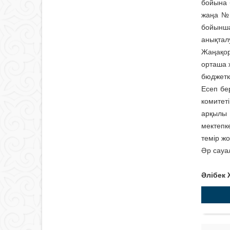
бойына 
жаңа №1
бойынша
анықталу
Жаңақор
орташа 
бюджетк
Есеп бе
комитеті
арқылы 
мектепк
темір жо
Әр сауал
Әлібек