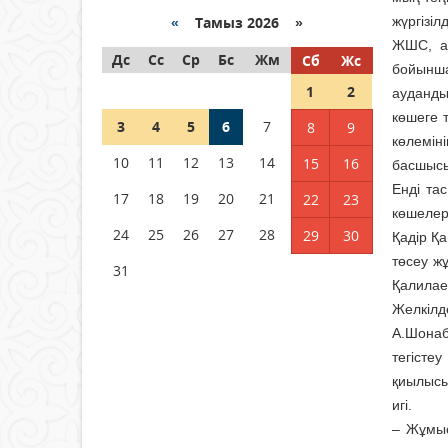
Қазақстанда ЖЭК электр
энергиясын өндіру бойынша
«
Тамыз 2026 »
жүргізі
көрсеткіш асыра орындалды
ЖШС, ая
Дс
Сс
Ср
Бс
Жм
Сб
Жс
04 тамыз 2026 ж.
106
бойынша
1
2
ауданды
ҚҰРҚЫЛТАЙДЫҢ ҰЯСЫ КИЕЛІ
көшеге 
3
4
5
6
7
8
9
МЕ?
көлемін
10
11
12
13
14
15
16
04 тамыз 2026 ж.
98
басшыс
Енді та
17
18
19
20
21
22
23
Германия аптап ыстыққа
көшелер
байланысты суды үнемдей
24
25
26
27
28
29
30
Қадір Қ
бастады
төсеу ж
31
04 тамыз 2026 ж.
94
Қалилае
Желкілд
А.Шонаб
тегісте
қиылысы
игі.
– Жұмыс