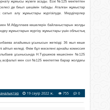
орнату жұмысы жүзеге асады. Ескі №125 мектептен
елесі де биыл шешімін табады. Аталған жұмыстар
к сатып алу жұмыстары жүргізілуде. Мердігерлер
сі мен М.Абдуллаев көшелерін байланыстарын жолды
өндеу жұмыстарын жүргізу жұмыстары үшін облыстық
анбаева апайымыз ұсынысын жеткізді. 36 жыл көше
лі айтып келеді. Әкім бұл мәселені арнайы комиссия
айлыбаев ұсынысында Н.Түршеков көшесінен №125
ің асфальті мен сол №125 мектептке барар жолдағы
аңалықтар
19 сәуір 2022 ж.
755
0