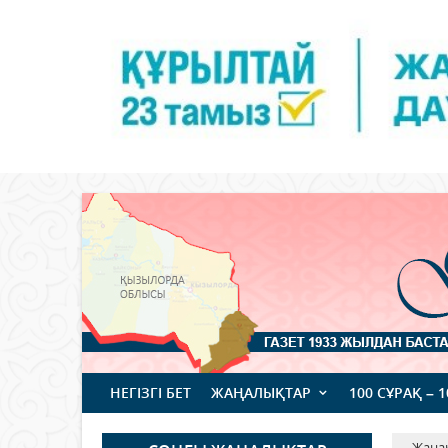
НЕГІЗГІ БЕТ
ЖАҢАЛЫҚТАР
100 СҰРАҚ – 
Жаңа