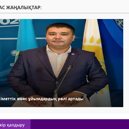
АС ЖАҢАЛЫҚТАР:
кіметтік емес ұйымдардың рөлі артады
кір қалдыру