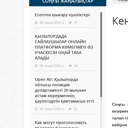
СОҢҒЫ ЖАҢАЛЫҚТАР
Есептен шығару куәліктері
Кен
06 тамыз 2026 ж.
47
ҚЫЗЫЛОРДАДА
САЙЛАУШЫЛАР ОНЛАЙН
ПЛАТФОРМА КӨМЕГІМЕН ӨЗ
УЧАСКЕСІН ОҢАЙ ТАБА
АЛАДЫ
06 тамыз 2026 ж.
58
Open Air: Қызылорда
облысы полиция
департаменті 20 мыңнан
астам көрерменнің
қауіпсіздігін қамтамасыз етті
Соңғы 
06 тамыз 2026 ж.
62
кезңіме
талап-т
Как могут проголосовать
көбіре
граждане Казахстана,