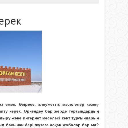
керек
емес. Әсіресе, әлеуметтік мәселелер кезең-
 айту керек. Өркендеу бар жерде тұрғындардың
андыру және интернет мәселесі кент тұрғындарын
л басынан бері жүзеге асқан жобалар бар ма?