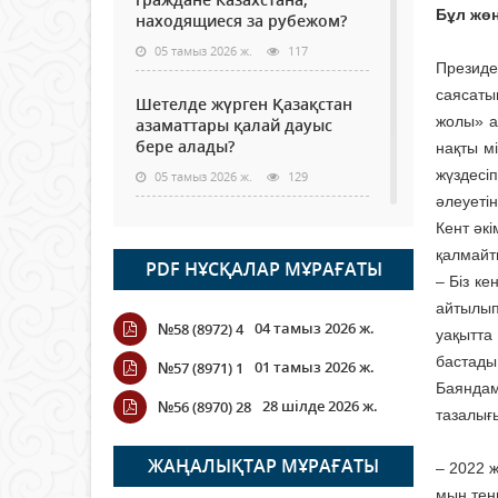
Бұл жөн
находящиеся за рубежом?
05 тамыз 2026 ж.
117
Президе
саясаты
Шетелде жүрген Қазақстан
жолы» а
азаматтары қалай дауыс
бере алады?
нақты м
жүздесі
05 тамыз 2026 ж.
129
әлеуетін
Кассадағы баға мен сөредегі
Кент әкі
баға әр түрлі болған
қалмайт
PDF НҰСҚАЛАР МҰРАҒАТЫ
жағдайда
– Біз к
04 тамыз 2026 ж.
108
айтылып
04 тамыз 2026 ж.
№58 (8972) 4
уақытта
ҮКІМЕТТІК ЕМЕС ҰЙЫМДАРҒА
бастады
01 тамыз 2026 ж.
№57 (8971) 1
АРНАЛҒАН СЫЙЛЫҚАҚЫ
Баяндам
КОНКУРСЫНА ӨТІНІМ
28 шілде 2026 ж.
№56 (8970) 28
тазалығ
ҚАБЫЛДАУ БАСТАЛДЫ
04 тамыз 2026 ж.
107
ЖАҢАЛЫҚТАР МҰРАҒАТЫ
– 2022 
мың тең