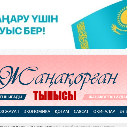
100 ЖАУАП
ЭКОНОМИКА
ҚОҒАМ
САЯСАТ
ОҚИҒАЛАР
ӘЛ
қорған тынысы
»
Жаңалықтар
» Кент келбеті келісті көрінуі керек