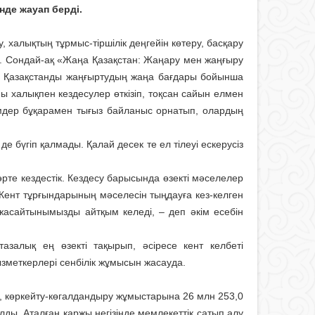
нде жауап берді.
халықтың тұрмыс-тіршілік деңгейін көтеру, басқару
. Сондай-ақ «Жаңа Қазақстан: Жаңару мен жаңғыру
 Қазақстанды жаңғыртудың жаңа бағдары бойынша
йы халықпен кездесулер өткізіп, тоқсан сайын елмен
кімдер бұқарамен тығыз байланыс орнатып, олардың
е бүгіп қалмады. Қалай десек те ел тілеуі ескерусіз
рте кездестік. Кездесу барысында өзекті мәселелер
ент тұр­ғын­дарының мәселесін тыңдауға кез-келген
асайтынымызды айтқым келеді, – деп әкім есебін
залық ең өзекті тақырып, әсіресе кент келбеті
ызметкерлері сенбілік жұмысын жасауда.
, көркейту-көгалдандыру жұмыстарына 26 млн 253,0
ды. Аталған қаржы негізінде мемлекеттік сатып алу