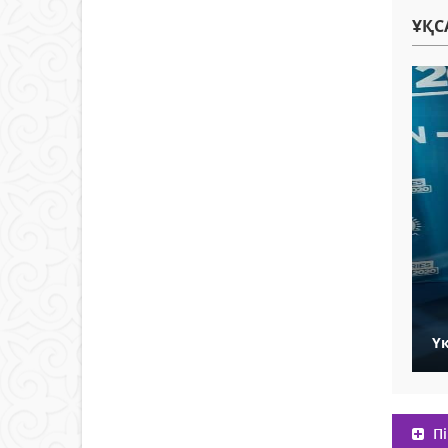
ҰҚС
Ү
Пі