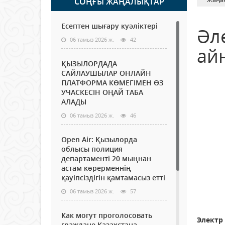
СОҢҒЫ ЖАҢАЛЫҚТАР
Есептен шығару куәліктері
Әл
06 тамыз 2026 ж.
42
ай
ҚЫЗЫЛОРДАДА
САЙЛАУШЫЛАР ОНЛАЙН
ПЛАТФОРМА КӨМЕГІМЕН ӨЗ
УЧАСКЕСІН ОҢАЙ ТАБА
АЛАДЫ
06 тамыз 2026 ж.
46
Open Air: Қызылорда
облысы полиция
департаменті 20 мыңнан
астам көрерменнің
қауіпсіздігін қамтамасыз етті
06 тамыз 2026 ж.
57
Как могут проголосовать
Электр
граждане Казахстана,