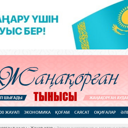
100 ЖАУАП
ЭКОНОМИКА
ҚОҒАМ
САЯСАТ
ОҚИҒАЛАР
ӘЛ
қорған тынысы
»
Жаңалықтар
» Әлемде энергетикалық дағдарыс қауіпк