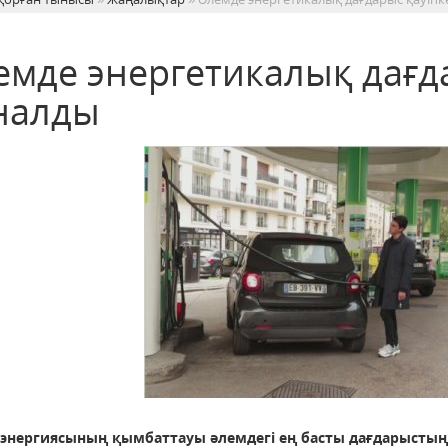
емде энергетикалық дағд
налды
 энергиясының қымбаттауы әлемдегі ең басты дағдарыстың