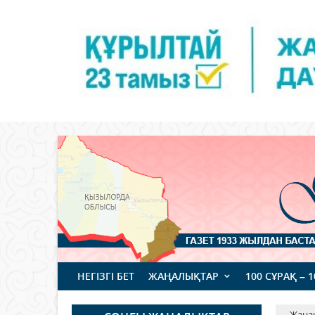
НЕГІЗГІ БЕТ
ЖАҢАЛЫҚТАР
100 СҰРАҚ – 
Жаңа