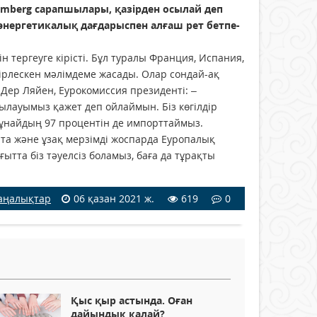
omberg сарапшылары, қазірден осылай деп
энергетикалық дағдарыспен алғаш рет бетпе-
н тергеуге кірісті. Бұл туралы Франция, Испания,
рлескен мәлімдеме жасады. Олар сондай-ақ
Дер Ляйен, Еурокомиссия президенті: –
ылауымыз қажет деп ойлаймын. Біз көгілдір
Мұнайдың 97 процентін де импорттаймыз.
рта және ұзақ мерзімді жоспарда Еуропалық
ытта біз тәуелсіз боламыз, баға да тұрақты
аңалықтар
06 қазан 2021 ж.
619
0
Қыс қыр астында. Оған
дайындық қалай?