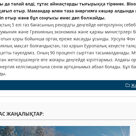
ы да талай елді, тұтас аймақтарды тығырыққа тіремек. Blo
қағып отыр. Мамандар әлем таза энергияға көшер алдында 
ліп отыр және бұл соңғысы емес деп болжайды.
қтың 5 елі газ бағасының рекордты деңгейде көтерілуінің себебі
Румыния және Грекияның экономика және қаржы министрлері бі
р отын қоры бойынша ортақ ереже жасауды ұсынды. Урсула Фон 
иялық мақсат болғандықтан, газ қорын Еуропалық кеңесте талқ
қатты тәуелдіміз. Оның 90 проценті сырттан тасымалданады. 
ан жеткізушілерге өте жоғары деңгейде кіріптармыз. Алдағы о
нергия келісімшартына сенім артқанымыз абзал болады. Бұл бағ
ды.
Ж
АС ЖАҢАЛЫҚТАР: