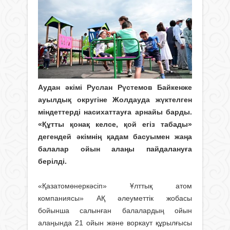
Аудан әкімі Руслан Рүстемов Байкенже
ауылдық округіне Жолдауда жүктелген
міндеттерді насихаттауға арнайы барды.
«Құтты қонақ келсе, қой егіз табады»
дегендей әкімнің қадам басуымен жаңа
балалар ойын алаңы пайдалануға
берілді.
«Қазатомөнеркәсіп» Ұлттық атом
компаниясы» АҚ әлеуметтік жобасы
бойынша салынған балалардың ойын
алаңында 21 ойын және воркаут құрылғысы