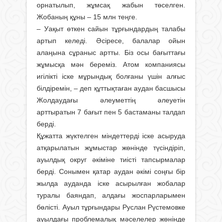
орнатылып, жұмсақ жабын төселген.
Жобаның құны – 15 млн теңге.
– Уақыт өткен сайын тұрғындардың талабы
артып келеді. Әсіресе, балалар ойын
алаңына сұраныс артты. Біз осы бағыттағы
жұмысқа мән береміз. Атом компаниясы
игілікті іске мұрындық болғаны үшін алғыс
білдіремін, – деп құттықтаған аудан басшысы
Жолдаудағы әлеуметтің әлеуетін
арттыратын 7 бағыт пен 5 бастаманы талдап
берді.
Құжатта жүктелген міндеттерді іске асыруда
атқарылатын жұмыстар жөнінде түсіндіріп,
ауылдық округ әкіміне тиісті тапсырмалар
берді. Сонымен қатар аудан әкімі соңғы бір
жылда ауданда іске асырылған жобалар
туралы баяндап, алдағы жоспарларымен
бөлісті. Ауыл тұрғындары Руслан Рүстемовке
ауылдағы проблемалық мәселелер жөнінде