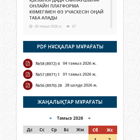
ОНЛАЙН ПЛАТФОРМА
КӨМЕГІМЕН ӨЗ УЧАСКЕСІН ОҢАЙ
ТАБА АЛАДЫ
06 тамыз 2026 ж.
67
Open Air: Қызылорда облысы
PDF НҰСҚАЛАР МҰРАҒАТЫ
полиция департаменті 20
мыңнан астам көрерменнің
қауіпсіздігін қамтамасыз етті
04 тамыз 2026 ж.
№58 (8972) 4
06 тамыз 2026 ж.
73
01 тамыз 2026 ж.
№57 (8971) 1
Wi-Fi ҚАБЫРҒА АРҚЫЛЫ ҚАЛАЙ
28 шілде 2026 ж.
№56 (8970) 28
ӨТЕДІ?
06 тамыз 2026 ж.
245
ЖАҢАЛЫҚТАР МҰРАҒАТЫ
Как могут проголосовать
граждане Казахстана,
«
Тамыз 2026 »
находящиеся за рубежом?
Дс
Сс
Ср
Бс
Жм
Сб
Жс
05 тамыз 2026 ж.
122
1
2