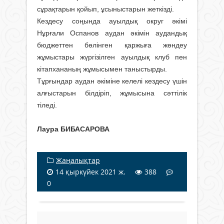
сұрақтарын қойып, ұсы­ныстарын жеткізді.
Кездесу соңында ауылдық округ әкімі
Нұрғали Оспанов аудан әкімін аудандық
бюджеттен бөлінген қаржыға жөндеу
жұмыстары жүргізілген ауылдық клуб пен
кітапхананың жұмысымен таныстырды.
Тұрғындар аудан әкіміне келелі кездесу үшін
алғыстарын білдіріп, жұмысына сәттілік
тіледі.
Лаура БИБАСАРОВА
Жаңалықтар
14 қыркүйек 2021 ж.
388
0