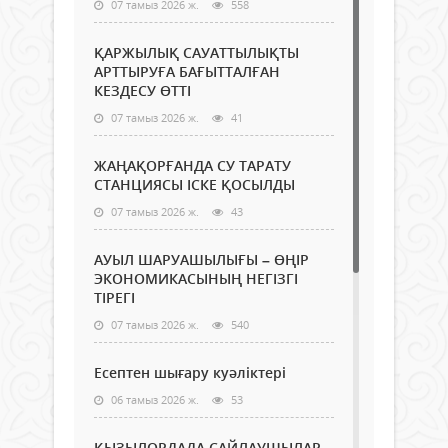
07 тамыз 2026 ж.
558
ҚАРЖЫЛЫҚ САУАТТЫЛЫҚТЫ
АРТТЫРУҒА БАҒЫТТАЛҒАН
КЕЗДЕСУ ӨТТІ
07 тамыз 2026 ж.
41
ЖАҢАҚОРҒАНДА СУ ТАРАТУ
СТАНЦИЯСЫ ІСКЕ ҚОСЫЛДЫ
07 тамыз 2026 ж.
43
АУЫЛ ШАРУАШЫЛЫҒЫ – ӨҢІР
ЭКОНОМИКАСЫНЫҢ НЕГІЗГІ
ТІРЕГІ
07 тамыз 2026 ж.
540
Есептен шығару куәліктері
06 тамыз 2026 ж.
53
ҚЫЗЫЛОРДАДА САЙЛАУШЫЛАР