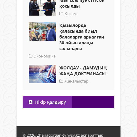
Мал сою пункті іске
қосылды
Қоғам
Қызылорда
қаласында биыл
балаларға арналған
30 ойын алаңы
салынады
Экономика
ЖОЛДАУ - ДАМУДЫҢ
ЖАҢА ДОКТРИНАСЫ
Жаңалықтар
Пікір қалдыру
© 2026. Zhanaqorgan-tynysy.kz ақпараттық