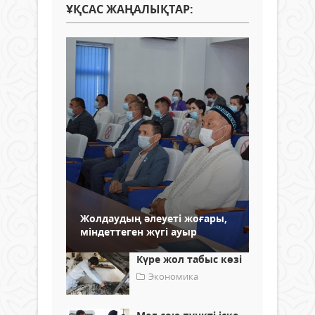
ҰҚСАС ЖАҢАЛЫҚТАР:
Жолдаудың әлеуеті жоғары,
міндеттеген жүгі ауыр
Күре жол табыс көзі
Экономика