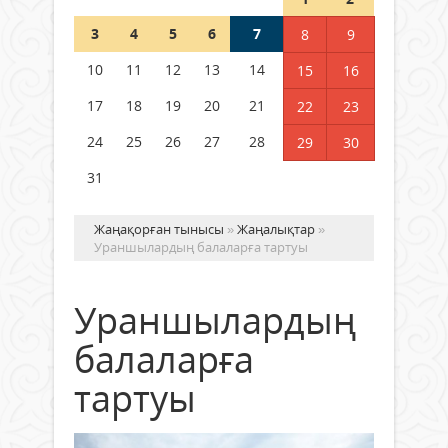
Шетелде жүрген Қазақстан
3
4
5
6
7
8
9
азаматтары қалай дауыс бере
алады?
10
11
12
13
14
15
16
05 тамыз 2026 ж.
134
17
18
19
20
21
22
23
24
25
26
27
28
29
30
31
Жаңақорған тынысы
»
Жаңалықтар
»
Ураншылардың балаларға тартуы
Ураншылардың
балаларға
тартуы