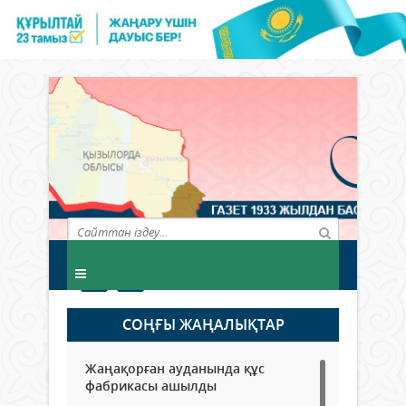
СОҢҒЫ ЖАҢАЛЫҚТАР
Жаңақорған ауданында құс
фабрикасы ашылды