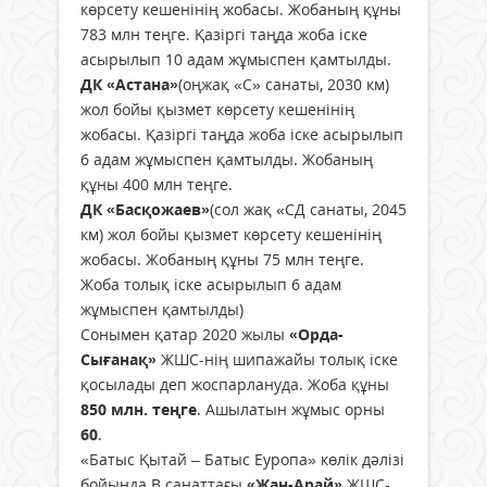
көрсету кешенінің жобасы. Жобаның құны
783 млн теңге. Қазіргі таңда жоба іске
асырылып 10 адам жұмыспен қамтылды.
ДК «Астана»
(оңжақ «С» санаты, 2030 км)
жол бойы қызмет көрсету кешенінің
жобасы. Қазіргі таңда жоба іске асырылып
6 адам жұмыспен қамтылды. Жобаның
құны 400 млн теңге.
ДК «Басқожаев»
(сол жақ «СД санаты, 2045
км) жол бойы қызмет көрсету кешенінің
жобасы. Жобаның құны 75 млн теңге.
Жоба толық іске асырылып 6 адам
жұмыспен қамтылды)
Сонымен қатар 2020 жылы
«Орда-
Сығанақ»
ЖШС-нің шипажайы толық іске
қосылады деп жоспарлануда. Жоба құны
850 млн. теңге
. Ашылатын жұмыс орны
60
.
«Батыс Қытай – Батыс Еуропа» көлік дәлізі
бойында В санаттағы
«Жан-Арай»
ЖШС-