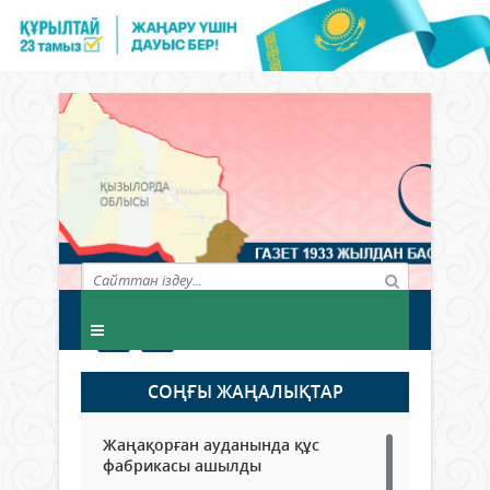
СОҢҒЫ ЖАҢАЛЫҚТАР
Жаңақорған ауданында құс
фабрикасы ашылды