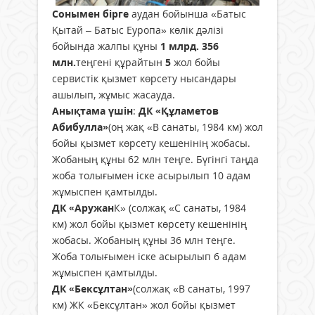
Сонымен бірге
аудан бойынша «Батыс
Қытай – Батыс Еуропа» көлік дәлізі
бойында жалпы құны
1 млрд. 356
млн.
теңгені құрайтын
5
жол бойы
сервистік қызмет көрсету нысандары
ашылып, жұмыс жасауда.
Анықтама үшін
:
ДК «Құламетов
Абибулла»
(оң жақ «В санаты, 1984 км) жол
бойы қызмет көрсету кешенінің жобасы.
Жобаның құны 62 млн теңге. Бүгінгі таңда
жоба толығымен іске асырылып 10 адам
жұмыспен қамтылды.
ДК «Аружан
К» (солжақ «С санаты, 1984
км) жол бойы қызмет көрсету кешенінің
жобасы. Жобаның құны 36 млн теңге.
Жоба толығымен іске асырылып 6 адам
жұмыспен қамтылды.
ДК «Бексұлтан»
(солжақ «В санаты, 1997
км) ЖК «Бексұлтан» жол бойы қызмет