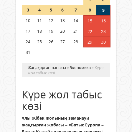
Шетелде жүрген Қазақстан
3
4
5
6
7
8
9
азаматтары қалай дауыс бере
алады?
10
11
12
13
14
15
16
05 тамыз 2026 ж.
169
17
18
19
20
21
22
23
24
25
26
27
28
29
30
31
Жаңақорған тынысы
»
Экономика
» Күре
жол табыс көзі
Күре жол табыс
көзі
Ұлы Жібек жолының заманауи
жаңғырған жобасы – «Батыс Еуропа –
Батыс Қытай» халақаралық транзиті.