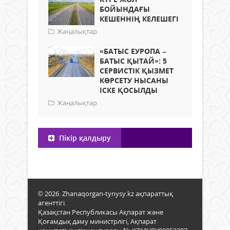
БОЙЫНДАҒЫ
КЕШЕННІҢ КЕЛЕШЕГІ
Жаңалықтар
«БАТЫС ЕУРОПА –
БАТЫС ҚЫТАЙ»: 5
СЕРВИСТІК ҚЫЗМЕТ
КӨРСЕТУ НЫСАНЫ
ІСКЕ ҚОСЫЛДЫ
Жаңалықтар
Пікір қалдыру
© 2026. Zhanaqorgan-tynysy.kz ақпараттық
агенттігі.
Қазақстан Республикасы Ақпарат және
Қоғамдық даму министрлігі, Ақпарат