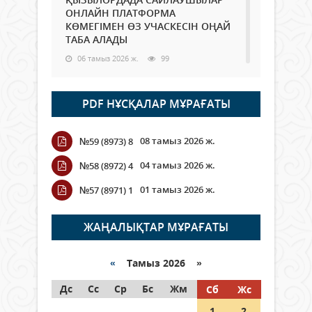
ОНЛАЙН ПЛАТФОРМА
КӨМЕГІМЕН ӨЗ УЧАСКЕСІН ОҢАЙ
ТАБА АЛАДЫ
06 тамыз 2026 ж.
99
Open Air: Қызылорда облысы
PDF НҰСҚАЛАР МҰРАҒАТЫ
полиция департаменті 20
мыңнан астам көрерменнің
қауіпсіздігін қамтамасыз етті
08 тамыз 2026 ж.
№59 (8973) 8
06 тамыз 2026 ж.
118
04 тамыз 2026 ж.
№58 (8972) 4
Wi-Fi ҚАБЫРҒА АРҚЫЛЫ ҚАЛАЙ
01 тамыз 2026 ж.
№57 (8971) 1
ӨТЕДІ?
06 тамыз 2026 ж.
276
ЖАҢАЛЫҚТАР МҰРАҒАТЫ
Как могут проголосовать
граждане Казахстана,
«
Тамыз 2026 »
находящиеся за рубежом?
Дс
Сс
Ср
Бс
Жм
Сб
Жс
05 тамыз 2026 ж.
158
1
2