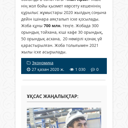
нің жол бойы қызмет көрсету кешенінің
құрылыс жұмыстары 2020 жылдың соңына
дейін ішінара аяқталып іске қосылады.
Жоба құны
700 млн.
теңге. Жобада 300
орындық тойхана, кіші кафе 30 орындық,
50 орындық асхана, 20 нөмірлі қонақ үй
қарастырылған. Жоба толығымен 2021
жылы іске асырылады.
Экономика
27 қазан 2020 ж.
1 030
0
ҰҚСАС ЖАҢАЛЫҚТАР: