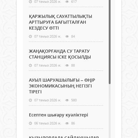
07 тамыз 2026 ж.
617
ҚАРЖЫЛЫҚ САУАТТЫЛЫҚТЫ
АРТТЫРУҒА БАҒЫТТАЛҒАН
КЕЗДЕСУ ӨТТІ
07 тамыз 2026 ж.
84
ЖАҢАҚОРҒАНДА СУ ТАРАТУ
СТАНЦИЯСЫ ІСКЕ ҚОСЫЛДЫ
07 тамыз 2026 ж.
88
АУЫЛ ШАРУАШЫЛЫҒЫ – ӨҢІР
ЭКОНОМИКАСЫНЫҢ НЕГІЗГІ
ТІРЕГІ
07 тамыз 2026 ж.
580
Есептен шығару куәліктері
06 тамыз 2026 ж.
86
ҚЫЗЫЛОРДАДА САЙЛАУШЫЛАР