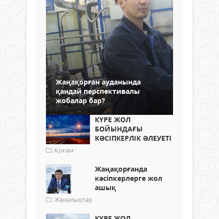
Жаңақорған ауданында
қандай перспективалы
жобалар бар?
КҮРЕ ЖОЛ
БОЙЫНДАҒЫ
КӘСІПКЕРЛІК ӘЛЕУЕТІ
Қоғам
Жаңақорғанда
кәсіпкерлерге жол
ашық
Жаңалықтар
КҮРЕ ЖОЛ