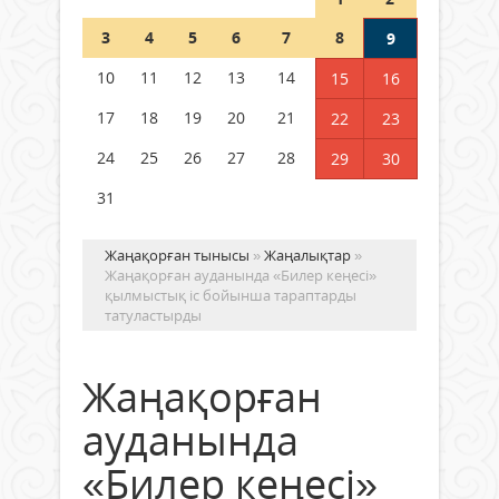
Шетелде жүрген Қазақстан
3
4
5
6
7
8
9
азаматтары қалай дауыс бере
алады?
10
11
12
13
14
15
16
05 тамыз 2026 ж.
169
17
18
19
20
21
22
23
24
25
26
27
28
29
30
31
Жаңақорған тынысы
»
Жаңалықтар
»
Жаңақорған ауданында «Билер кеңесі»
қылмыстық іс бойынша тараптарды
татуластырды
Жаңақорған
ауданында
«Билер кеңесі»