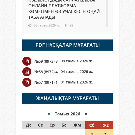
ОНЛАЙН ПЛАТФОРМА
КӨМЕГІМЕН ӨЗ УЧАСКЕСІН ОҢАЙ
ТАБА АЛАДЫ
06 тамыз 2026 ж.
99
Open Air: Қызылорда облысы
PDF НҰСҚАЛАР МҰРАҒАТЫ
полиция департаменті 20
мыңнан астам көрерменнің
қауіпсіздігін қамтамасыз етті
08 тамыз 2026 ж.
№59 (8973) 8
06 тамыз 2026 ж.
118
04 тамыз 2026 ж.
№58 (8972) 4
Wi-Fi ҚАБЫРҒА АРҚЫЛЫ ҚАЛАЙ
01 тамыз 2026 ж.
№57 (8971) 1
ӨТЕДІ?
06 тамыз 2026 ж.
276
ЖАҢАЛЫҚТАР МҰРАҒАТЫ
Как могут проголосовать
граждане Казахстана,
«
Тамыз 2026 »
находящиеся за рубежом?
Дс
Сс
Ср
Бс
Жм
Сб
Жс
05 тамыз 2026 ж.
158
1
2