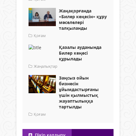
Жаңақорғанда
«Билер кеңесін» құру
мәселелері
талқыланды
Қоғам
Қазалы ауданында
Билер кеңесі
құрылады
Жаңалықтар
Заңсыз ойын
бизнесін
ұйымдастырғаны
үшін қылмыстық
жауаптылыққа
тартылды
Қоғам
Пікір қалдыру