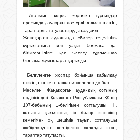
Аталмыш кеңес жергілікті тұрғындар
арасында дауларды дәстүрлі жолмен шешіп,
тараптарды татуластыруды көздейді.
Жаңақорған ауданында «Билер кеңесінің»
құрылғанына көп уақыт болмаса да,
бітімгершілікке қол жеткізу тұрғысында
біршама жұмыстар атқарылды.
Белгіленген жоспар бойынша қабылдау
өткізіп, шешімін тапқан мәселелер де бар.
Мәселен: Жаңақорған аудандық сотының
өндірісіндегі Қазақстан Республикасы ҚК-нің
107-бабының 1-бөлігімен сотталушы Н.,
қатысты қылмыстық іс билер кеңесінің
көмегімен оң шешімін тауып, сотталушы
жәбірленушіге келтірілген залалды өтеп,
тараптар татуласты.