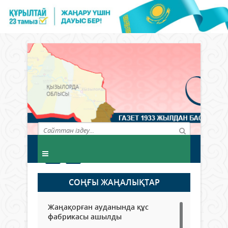
СОҢҒЫ ЖАҢАЛЫҚТАР
Жаңақорған ауданында құс
фабрикасы ашылды