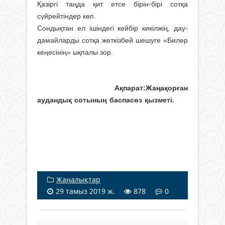
Қазіргі таңда қит етсе бірін-бірі сотқа
сүйрейтіндер көп.
Сондықтан ел ішіндегі кейбір кикілжің, дау-
дамайларды сотқа жеткізбей шешуге «Билер
кеңесінің» ықпалы зор.
Ақпарат:Жаңақорған
аудандық сотының баспасөз қызметі.
Жаңалықтар
29 тамыз 2019 ж.
878
0