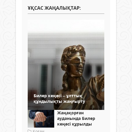
ҰҚСАС ЖАҢАЛЫҚТАР:
Билер кеңесі – ұлттық
құндылықты жаңғырту
Жаңақорған
ауданында Билер
кеңесі құрылды
Қоғам