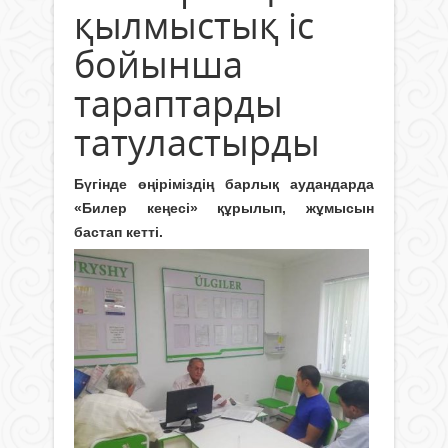
қылмыстық іс
бойынша
тараптарды
татуластырды
Бүгінде өңіріміздің барлық аудандарда
«Билер кеңесі» құрылып, жұмысын
бастап кетті.