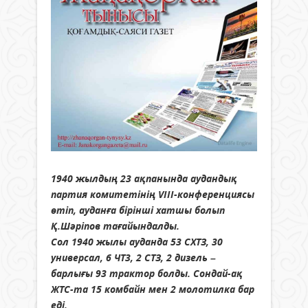
1940 жылдың 23 ақпанында аудандық
партия комитетінің VІІІ-конференциясы
өтіп, ауданға бірінші хатшы болып
Қ.Шәріпов тағайындалды.
Сол 1940 жылы ауданда 53 СХТЗ, 30
универсал, 6 ЧТ3, 2 СТЗ, 2 дизель –
барлығы 93 трактор болды. Сондай-ақ
ЖТС-та 15 комбайн мен 2 молотилка бар
еді.