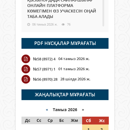
ОНЛАЙН ПЛАТФОРМА
КӨМЕГІМЕН ӨЗ УЧАСКЕСІН ОҢАЙ
ТАБА АЛАДЫ
06 тамыз 2026 ж.
76
Open Air: Қызылорда облысы
PDF НҰСҚАЛАР МҰРАҒАТЫ
полиция департаменті 20
мыңнан астам көрерменнің
қауіпсіздігін қамтамасыз етті
04 тамыз 2026 ж.
№58 (8972) 4
06 тамыз 2026 ж.
84
01 тамыз 2026 ж.
№57 (8971) 1
Wi-Fi ҚАБЫРҒА АРҚЫЛЫ ҚАЛАЙ
28 шілде 2026 ж.
№56 (8970) 28
ӨТЕДІ?
06 тамыз 2026 ж.
254
ЖАҢАЛЫҚТАР МҰРАҒАТЫ
Как могут проголосовать
граждане Казахстана,
«
Тамыз 2026 »
находящиеся за рубежом?
Дс
Сс
Ср
Бс
Жм
Сб
Жс
05 тамыз 2026 ж.
133
1
2