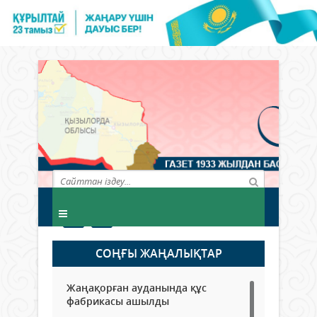
СОҢҒЫ ЖАҢАЛЫҚТАР
Жаңақорған ауданында құс
фабрикасы ашылды