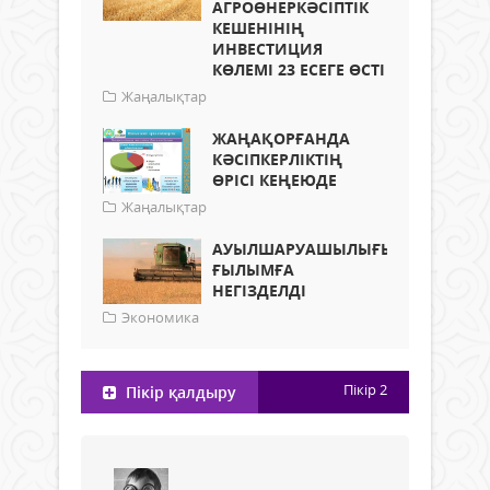
АГРОӨНЕРКӘСІПТІК
КЕШЕНІНІҢ
ИНВЕСТИЦИЯ
КӨЛЕМІ 23 ЕСЕГЕ ӨСТІ
Жаңалықтар
ЖАҢАҚОРҒАНДА
КӘСІПКЕРЛІКТІҢ
ӨРІСІ КЕҢЕЮДЕ
Жаңалықтар
АУЫЛШАРУАШЫЛЫҒЫ
ҒЫЛЫМҒА
НЕГІЗДЕЛДІ
Экономика
Пікір
2
Пікір қалдыру