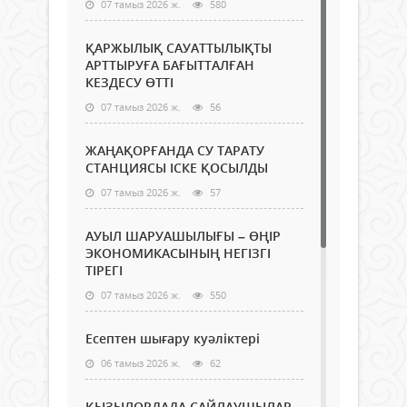
07 тамыз 2026 ж.
580
ҚАРЖЫЛЫҚ САУАТТЫЛЫҚТЫ
АРТТЫРУҒА БАҒЫТТАЛҒАН
КЕЗДЕСУ ӨТТІ
07 тамыз 2026 ж.
56
ЖАҢАҚОРҒАНДА СУ ТАРАТУ
СТАНЦИЯСЫ ІСКЕ ҚОСЫЛДЫ
07 тамыз 2026 ж.
57
АУЫЛ ШАРУАШЫЛЫҒЫ – ӨҢІР
ЭКОНОМИКАСЫНЫҢ НЕГІЗГІ
ТІРЕГІ
07 тамыз 2026 ж.
550
Есептен шығару куәліктері
06 тамыз 2026 ж.
62
ҚЫЗЫЛОРДАДА САЙЛАУШЫЛАР