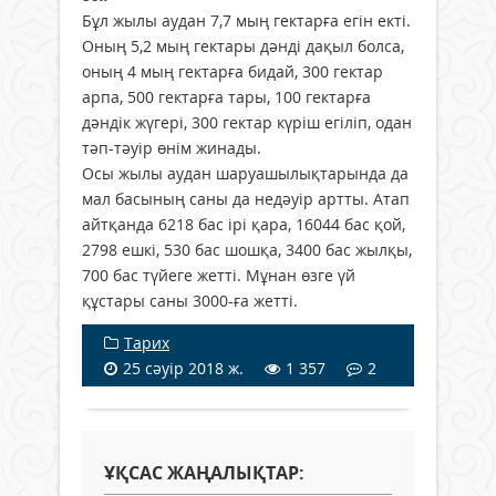
Бұл жылы аудан 7,7 мың гектарға егін екті.
Оның 5,2 мың гектары дәнді дақыл болса,
оның 4 мың гектарға бидай, 300 гектар
арпа, 500 гектарға тары, 100 гектарға
дәндік жүгері, 300 гектар күріш егіліп, одан
тәп-тәуір өнім жинады.
Осы жылы аудан шаруашылықтарында да
мал басының саны да недәуір артты. Атап
айтқанда 6218 бас ірі қара, 16044 бас қой,
2798 ешкі, 530 бас шошқа, 3400 бас жылқы,
700 бас түйеге жетті. Мұнан өзге үй
құстары саны 3000-ға жетті.
Тарих
25 сәуір 2018 ж.
1 357
2
ҰҚСАС ЖАҢАЛЫҚТАР: