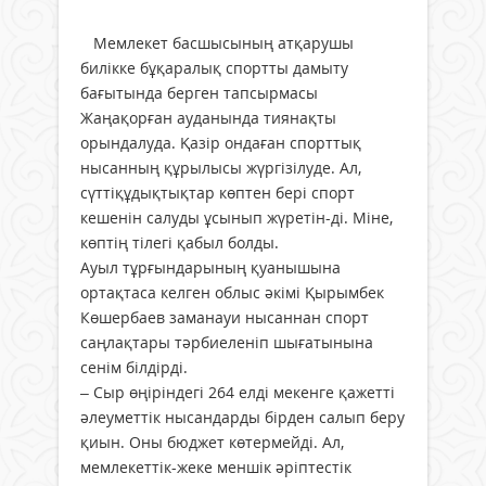
Мемлекет басшысының атқарушы
билікке бұқаралық спортты дамыту
бағытында берген тапсырмасы
Жаңақорған ауданында тиянақты
орындалуда. Қазір ондаған спорттық
нысанның құрылысы жүргізілуде. Ал,
сүттіқұдықтықтар көптен бері спорт
кешенін салуды ұсынып жүретін-ді. Міне,
көптің тілегі қабыл болды.
Ауыл тұрғындарының қуанышына
ортақтаса келген облыс әкімі Қырымбек
Көшербаев заманауи нысаннан спорт
саңлақтары тәрбиеленіп шығатынына
сенім білдірді.
– Сыр өңіріндегі 264 елді мекенге қажетті
әлеуметтік нысандарды бірден салып беру
қиын. Оны бюджет көтермейді. Ал,
мемлекеттік-жеке меншік әріптестік