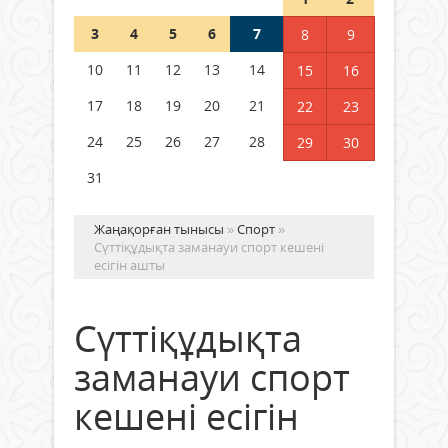
3
4
5
6
7
8
9
Германия аптап ыстыққа
байланысты суды үнемдей
10
11
12
13
14
15
16
бастады
17
18
19
20
21
22
23
04 тамыз 2026 ж.
96
24
25
26
27
28
29
30
31
Жаңақорған тынысы
»
Спорт
»
Сүттіқұдықта заманауи спорт кешені
есігін ашты
Сүттіқұдықта
заманауи спорт
кешені есігін