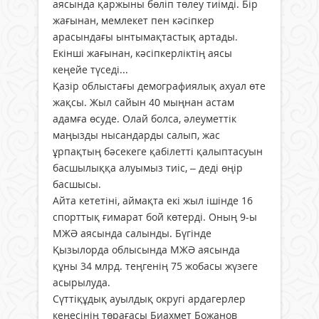
аясында қаржыны бөліп төлеу тиімді. Бір
жағынан, мемлекет пен кәсіпкер
арасындағы ынтымақтастық артады.
Екінші жағынан, кәсіпкерліктің аясы
кеңейе түседі...
Қазір облыстағы демографиялық ахуал өте
жақсы. Жыл сайын 40 мыңнан астам
адамға өсуде. Олай болса, әлеуметтік
маңызды нысандарды салып, жас
ұрпақтың бәсекеге қабілетті қалыптасуын
басшылыққа алуымыз тиіс, – деді өңір
басшысы.
Айта кететіні, аймақта екі жыл ішінде 16
спорттық ғимарат бой көтерді. Оның 9-ы
МЖӘ аясында салынды. Бүгінде
Қызылорда облысында МЖӘ аясында
құны 34 млрд. теңгенің 75 жобасы жүзеге
асырылуда.
Сүттіқұдық ауылдық округі ардагерлер
кеңесінің төрағасы Биахмет Божанов