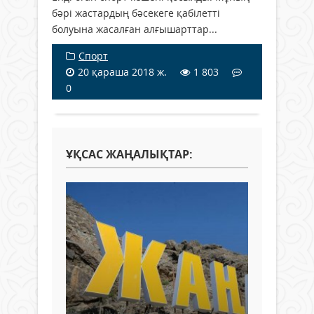
бәрі жастардың бәсекеге қабілетті
болуына жасалған алғышарттар...
Спорт
20 қараша 2018 ж.
1 803
0
ҰҚСАС ЖАҢАЛЫҚТАР: