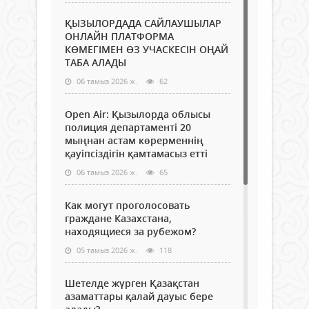
ҚЫЗЫЛОРДАДА САЙЛАУШЫЛАР
ОНЛАЙН ПЛАТФОРМА
КӨМЕГІМЕН ӨЗ УЧАСКЕСІН ОҢАЙ
ТАБА АЛАДЫ
06 тамыз 2026 ж.
62
Open Air: Қызылорда облысы
полиция департаменті 20
мыңнан астам көрерменнің
қауіпсіздігін қамтамасыз етті
06 тамыз 2026 ж.
65
Как могут проголосовать
граждане Казахстана,
находящиеся за рубежом?
05 тамыз 2026 ж.
118
Шетелде жүрген Қазақстан
азаматтары қалай дауыс бере