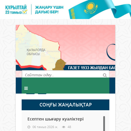
СОҢҒЫ ЖАҢАЛЫҚТАР
Есептен шығару куәліктері
06 тамыз 2026 ж.
48