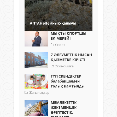
АПТАНЫҢ анық-қанығы
МЫҚТЫ СПОРТШЫ –
ЕЛ МЕРЕЙІ
Спорт
7 ӘЛЕУМЕТТІК НЫСАН
ҚЫЗМЕТКЕ КІРІСТІ
Экономика
ТҮГІСКЕНДІКТЕР
балабақшамен
толық қамтылды
Жаңалықтар
МЕМЛЕКЕТТІК-
ЖЕКЕМЕНШІК
ӘРІПТЕСТІК: