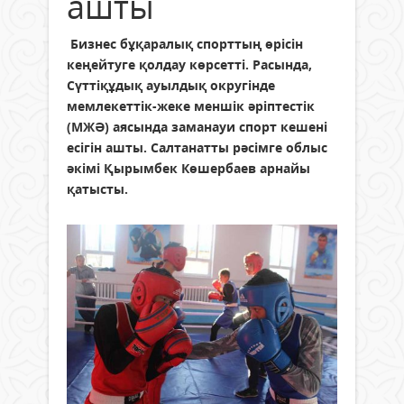
ашты
Бизнес бұқаралық спорттың өрісін
кеңейтуге қолдау көрсетті. Расында,
Сүттіқұдық ауылдық округінде
мемлекеттік-жеке меншік әріптестік
(МЖӘ) аясында заманауи спорт кешені
есігін ашты. Салтанатты рәсімге облыс
әкімі Қырымбек Көшербаев арнайы
қатысты.