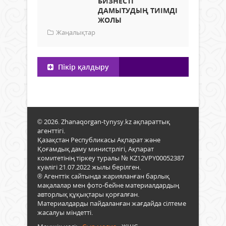
БИЗНЕСТІ
ДАМЫТУДЫҢ ТИІМДІ
ЖОЛЫ
Жаңалықтар
Пікір қалдыру
© 2026. Zhanaqorgan-tynysy.kz ақпараттық
агенттігі.
Қазақстан Республикасы Ақпарат және
Қоғамдық даму министрлігі, Ақпарат
комитетінің тіркеу туралы № KZ12VPY00052387
куәлігі 21.07.2022 жылы берілген.
® Агенттік сайтында жарияланған барлық
мақалалар мен фото-бейне материалдардың
авторлық құқықтары қорғалған.
Материалдарды пайдаланған жағдайда сілтеме
жасалуы міндетті.