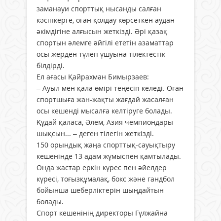
заманауи спорттық нысанды салған
кәсіпкерге, оған қолдау көрсеткен аудан
әкімдігіне алғысын жеткізді. Әрі қазақ
спортын әлемге әйгілі ететін азаматтар
осы жерден түлеп ұшуына тілектестік
білдірді.
Ел ағасы Қайрахман Бимырзаев:
– Ауыл мен қала өмірі теңесіп келеді. Оған
спортшыға жан-жақты жағдай жасалған
осы кешенді мысалға келтіруге болады.
Құдай қаласа, Әлем, Азия чемпиондары
шықсын... – деген тілегін жеткізді.
150 орындық жаңа спорттық-сауықтыру
кешенінде 13 адам жұмыспен қамтылады.
Онда жастар еркін күрес пен әйелдер
күресі, тоғызқұмалақ, бокс және гандбол
бойынша шеберліктерін шыңдайтын
болады.
Спорт кешенінің директоры Гүлжайна