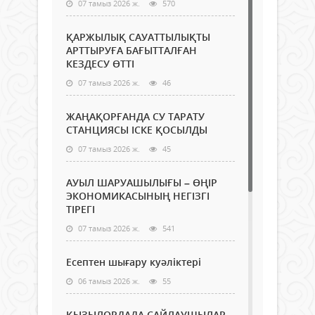
07 тамыз 2026 ж.
570
ҚАРЖЫЛЫҚ САУАТТЫЛЫҚТЫ
АРТТЫРУҒА БАҒЫТТАЛҒАН
КЕЗДЕСУ ӨТТІ
07 тамыз 2026 ж.
46
ЖАҢАҚОРҒАНДА СУ ТАРАТУ
СТАНЦИЯСЫ ІСКЕ ҚОСЫЛДЫ
07 тамыз 2026 ж.
45
АУЫЛ ШАРУАШЫЛЫҒЫ – ӨҢІР
ЭКОНОМИКАСЫНЫҢ НЕГІЗГІ
ТІРЕГІ
07 тамыз 2026 ж.
541
Есептен шығару куәліктері
06 тамыз 2026 ж.
55
ҚЫЗЫЛОРДАДА САЙЛАУШЫЛАР