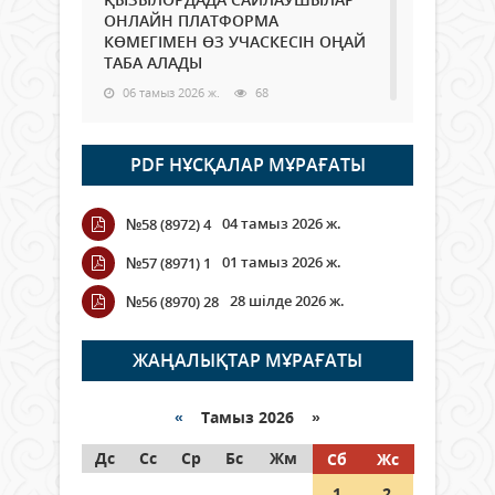
ОНЛАЙН ПЛАТФОРМА
КӨМЕГІМЕН ӨЗ УЧАСКЕСІН ОҢАЙ
ТАБА АЛАДЫ
06 тамыз 2026 ж.
68
Open Air: Қызылорда облысы
PDF НҰСҚАЛАР МҰРАҒАТЫ
полиция департаменті 20
мыңнан астам көрерменнің
қауіпсіздігін қамтамасыз етті
04 тамыз 2026 ж.
№58 (8972) 4
06 тамыз 2026 ж.
78
01 тамыз 2026 ж.
№57 (8971) 1
Wi-Fi ҚАБЫРҒА АРҚЫЛЫ ҚАЛАЙ
28 шілде 2026 ж.
№56 (8970) 28
ӨТЕДІ?
06 тамыз 2026 ж.
251
ЖАҢАЛЫҚТАР МҰРАҒАТЫ
Как могут проголосовать
граждане Казахстана,
«
Тамыз 2026 »
находящиеся за рубежом?
Дс
Сс
Ср
Бс
Жм
Сб
Жс
05 тамыз 2026 ж.
123
1
2