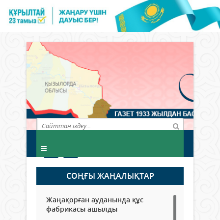
СОҢҒЫ ЖАҢАЛЫҚТАР
Жаңақорған ауданында құс
фабрикасы ашылды