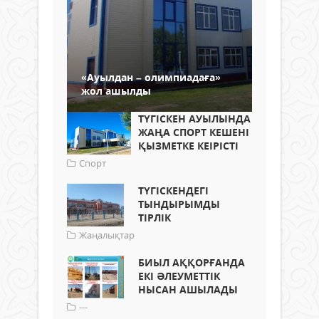
«Ауылдан – олимпиадаға»
жол ашылды
ТҮГІСКЕН АУЫЛЫНДА
ЖАҢА СПОРТ КЕШЕНІ
ҚЫЗМЕТКЕ КЕІРІСТІ
Спорт
ТҮГІСКЕНДЕГІ
ТЫНДЫРЫМДЫ
ТІРЛІК
Жаңалықтар
БИЫЛ АҚҚОРҒАНДА
ЕКІ ӘЛЕУМЕТТІК
НЫСАН АШЫЛАДЫ
---