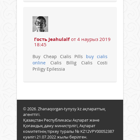
Гость Jeahulalf
от 4 наурыз 2019
18:45
Buy Cheap Cialis Pills
buy cialis
online
Cialis Billig Cialis Costi
Priligy Epilessia
© 2026. Zhanaqorgan-tynysy.kz ақпараттық
агенттігі.
Қазақстан Республикасы Ақпарат және
Қоғамдық даму министрлігі, Ақпарат
комитетінің тіркеу туралы № KZ12VPY00052387
куәлігі 21.07.2022 жылы берілген.