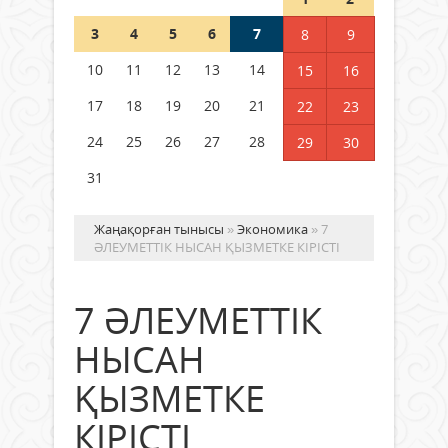
Шетелде жүрген Қазақстан
3
4
5
6
7
8
9
азаматтары қалай дауыс бере
алады?
10
11
12
13
14
15
16
05 тамыз 2026 ж.
135
17
18
19
20
21
22
23
24
25
26
27
28
29
30
31
Жаңақорған тынысы
»
Экономика
» 7
ӘЛЕУМЕТТІК НЫСАН ҚЫЗМЕТКЕ КІРІСТІ
7 ӘЛЕУМЕТТІК
НЫСАН
ҚЫЗМЕТКЕ
КІРІСТІ