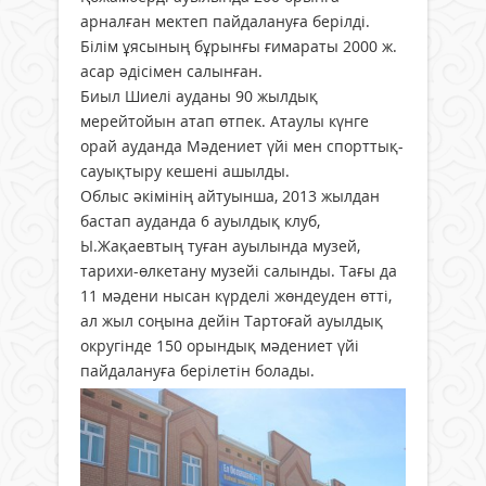
арналған мектеп пайдалануға берілді.
Білім ұясының бұрынғы ғимараты 2000 ж.
асар әдісімен салынған.
Биыл Шиелі ауданы 90 жылдық
мерейтойын атап өтпек. Атаулы күнге
орай ауданда Мәдениет үйі мен спорттық-
сауықтыру кешені ашылды.
Облыс әкімінің айтуынша, 2013 жылдан
бастап ауданда 6 ауылдық клуб,
Ы.Жақаевтың туған ауылында музей,
тарихи-өлкетану музейі салынды. Тағы да
11 мәдени нысан күрделі жөндеуден өтті,
ал жыл соңына дейін Тартоғай ауылдық
округінде 150 орындық мәдениет үйі
пайдалануға берілетін болады.