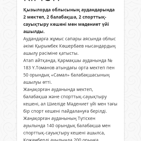
Қызылорда облысының аудандарында
2 мектеп, 2 балабақша, 2 спорттық-
сауықтыру кешені мен мәдениет үйі
ашылды.
Аудандарға жұмыс сапары аясында облыс
әкімі Қырымбек Көшербаев нысандардың
ашылу рәсіміне қатысты.
Атап айтқанда, Қармақшы ауданында №
183 Ү.Томанов атындағы орта мектеп пен
50 орындық «Самал» балабақшасының
ашылуы өтті.
Жаңақорған ауданында мектеп,
балабақша және спорттық-сауықтыру
кешені, ал Шиеліде Мәдениет үйі мен тағы
бір спорт кешені пайдалануға берілді.
Жаңақорған ауданының Түгіскен
ауылында 140 орындық балабақша мен
спорттық-сауықтыру кешені ашылса,
Қожамберді ауылында 200 орынға