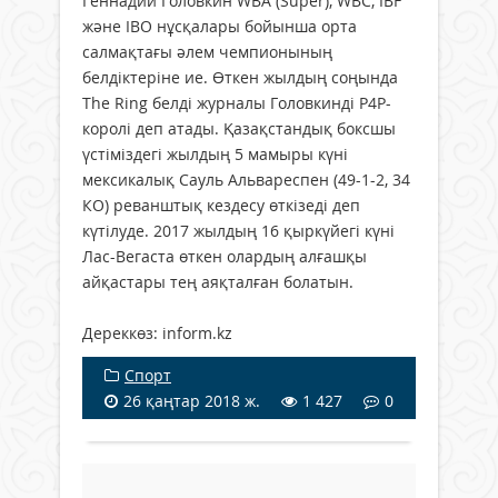
Геннадий Головкин WBA (Super), WBC, IBF
және IBO нұсқалары бойынша орта
салмақтағы әлем чемпионының
белдіктеріне ие. Өткен жылдың соңында
The Ring белді журналы Головкинді P4P-
королі деп атады. Қазақстандық боксшы
үстіміздегі жылдың 5 мамыры күні
мексикалық Сауль Альвареспен (49-1-2, 34
КО) реванштық кездесу өткізеді деп
күтілуде. 2017 жылдың 16 қыркүйегі күні
Лас-Вегаста өткен олардың алғашқы
айқастары тең аяқталған болатын.
Дереккөз: inform.kz
Спорт
26 қаңтар 2018 ж.
1 427
0