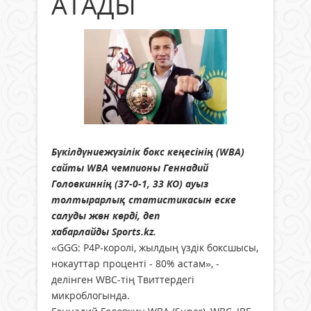
АТАДЫ
Бүкілдүниежүзілік бокс кеңесінің (WBA)
сайты WBA чемпионы Геннадий
Головкиннің (37-0-1, 33 КО) ауыз
толтырарлық статистикасын еске
салуды жөн көрді, деп
хабарлайды Sports.kz.
«GGG: P4P-королі, жылдың үздік боксшысы,
нокауттар проценті - 80% астам», -
делінген WBC-тің Твиттердегі
микроблогында.