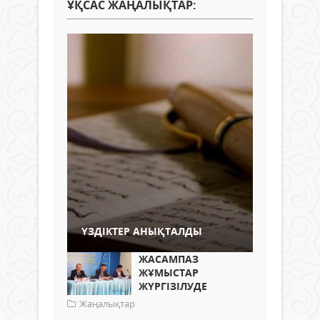
ҰҚСАС ЖАҢАЛЫҚТАР:
ҮЗДІКТЕР АНЫҚТАЛДЫ
ЖАСАМПАЗ
ЖҰМЫСТАР
ЖҮРГІЗІЛУДЕ
Жаңалықтар