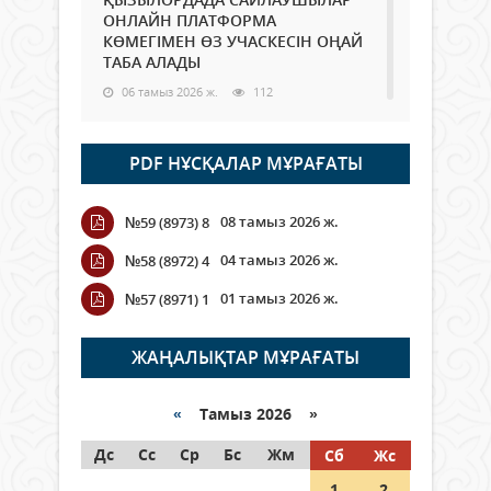
ОНЛАЙН ПЛАТФОРМА
КӨМЕГІМЕН ӨЗ УЧАСКЕСІН ОҢАЙ
ТАБА АЛАДЫ
06 тамыз 2026 ж.
112
Open Air: Қызылорда облысы
PDF НҰСҚАЛАР МҰРАҒАТЫ
полиция департаменті 20
мыңнан астам көрерменнің
қауіпсіздігін қамтамасыз етті
08 тамыз 2026 ж.
№59 (8973) 8
06 тамыз 2026 ж.
142
04 тамыз 2026 ж.
№58 (8972) 4
Wi-Fi ҚАБЫРҒА АРҚЫЛЫ ҚАЛАЙ
01 тамыз 2026 ж.
№57 (8971) 1
ӨТЕДІ?
06 тамыз 2026 ж.
288
ЖАҢАЛЫҚТАР МҰРАҒАТЫ
Как могут проголосовать
граждане Казахстана,
«
Тамыз 2026 »
находящиеся за рубежом?
Дс
Сс
Ср
Бс
Жм
Сб
Жс
05 тамыз 2026 ж.
168
1
2