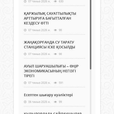
07 тамыз 2026 ж.
630
ҚАРЖЫЛЫҚ САУАТТЫЛЫҚТЫ
АРТТЫРУҒА БАҒЫТТАЛҒАН
КЕЗДЕСУ ӨТТІ
07 тамыз 2026 ж.
98
ЖАҢАҚОРҒАНДА СУ ТАРАТУ
СТАНЦИЯСЫ ІСКЕ ҚОСЫЛДЫ
07 тамыз 2026 ж.
98
АУЫЛ ШАРУАШЫЛЫҒЫ – ӨҢІР
ЭКОНОМИКАСЫНЫҢ НЕГІЗГІ
ТІРЕГІ
07 тамыз 2026 ж.
591
Есептен шығару куәліктері
06 тамыз 2026 ж.
99
ҚЫЗЫЛОРДАДА САЙЛАУШЫЛАР