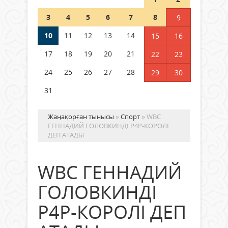
Шетелде жүрген Қазақстан
3
4
5
6
7
8
9
азаматтары қалай дауыс бере
алады?
10
11
12
13
14
15
16
05 тамыз 2026 ж.
179
17
18
19
20
21
22
23
24
25
26
27
28
29
30
31
Жаңақорған тынысы
»
Спорт
» WBC
ГЕННАДИЙ ГОЛОВКИНДІ P4P-КОРОЛІ
ДЕП АТАДЫ
WBC ГЕННАДИЙ
ГОЛОВКИНДІ
P4P-КОРОЛІ ДЕП