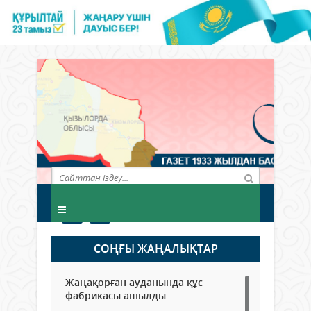
СОҢҒЫ ЖАҢАЛЫҚТАР
Жаңақорған ауданында құс
фабрикасы ашылды