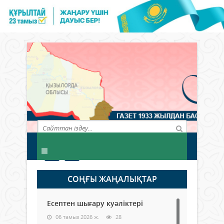
СОҢҒЫ ЖАҢАЛЫҚТАР
Есептен шығару куәліктері
06 тамыз 2026 ж.
28