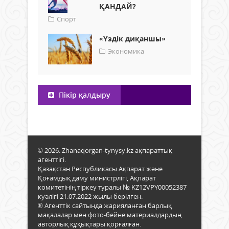
ҚАНДАЙ?
Спорт
«Үздік диқаншы»
Экономика
Пікір қалдыру
© 2026. Zhanaqorgan-tynysy.kz ақпараттық
агенттігі.
Қазақстан Республикасы Ақпарат және
Қоғамдық даму министрлігі, Ақпарат
комитетінің тіркеу туралы № KZ12VPY00052387
куәлігі 21.07.2022 жылы берілген.
® Агенттік сайтында жарияланған барлық
мақалалар мен фото-бейне материалдардың
авторлық құқықтары қорғалған.