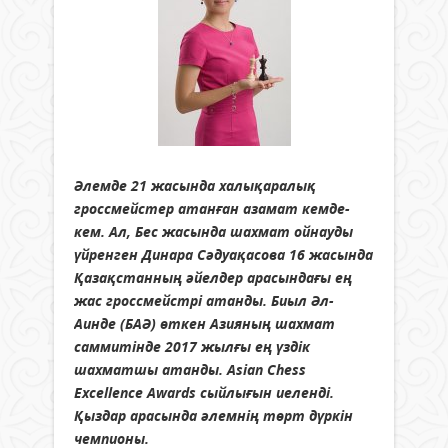
Әлемде 21 жасында халықаралық
гроссмейстер атанған азамат кемде-
кем. Ал, Бес жасында шахмат ойнауды
үйренген Динара Сәдуақасова 16 жасында
Қазақстанның әйелдер арасындағы ең
жас гроссмейстрі атанды. Биыл Әл-
Аинде (БАӘ) өткен Азияның шахмат
саммитінде 2017 жылғы ең үздік
шахматшы атанды. Asian Chess
Excellence Awards сыйлығын иеленді.
Қыздар арасында әлемнің төрт дүркін
чемпионы.