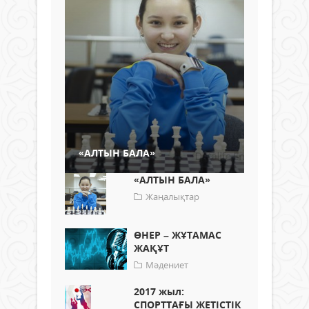
«АЛТЫН БАЛА»
«АЛТЫН БАЛА»
Жаңалықтар
ӨНЕР – ЖҰТАМАС
ЖАҚҰТ
Мәдениет
2017 жыл:
СПОРТТАҒЫ ЖЕТІСТІК