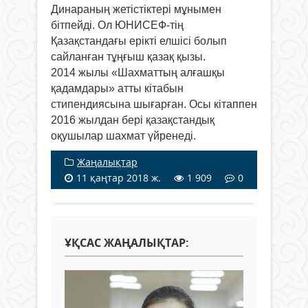
Динараның жетістіктері мұнымен
бітпейді. Ол ЮНИСЕФ-тің
Қазақстандағы ерікті елшісі болып
сайланған тұңғыш қазақ қызы.
2014 жылы «Шахматтың алғашқы
қадамдары» атты кітабын
стипендиясына шығарған. Осы кітаппен
2016 жылдан бері қазақстандық
оқушылар шахмат үйренеді.
Жаңалықтар
11 қаңтар 2018 ж.
1 909
0
ҰҚСАС ЖАҢАЛЫҚТАР: