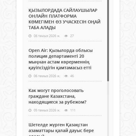
ҚЫЗЫЛОРДАДА САЙЛАУШЫЛАР
ОНЛАЙН ПЛАТФОРМА
КӨМЕГІМЕН ӨЗ УЧАСКЕСІН ОҢАЙ
ТАБА АЛАДЫ
06 тамыз 2026 ж.
27
Open Air: Қызылорда облысы
полиция департаменті 20
мыңнан астам көрерменнің
қауіпсіздігін қамтамасыз етті
06 тамыз 2026 ж.
46
Как могут проголосовать
граждане Казахстана,
находящиеся за рубежом?
05 тамыз 2026 ж.
111
Шетелде жүрген Қазақстан
азаматтары қалай дауыс бере