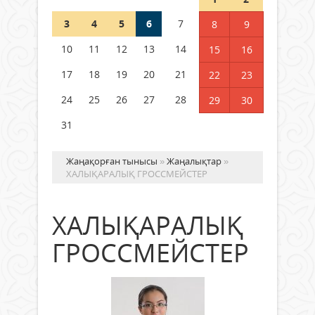
3
4
5
6
7
8
9
Германия аптап ыстыққа
байланысты суды үнемдей
10
11
12
13
14
15
16
бастады
17
18
19
20
21
22
23
04 тамыз 2026 ж.
87
24
25
26
27
28
29
30
31
Жаңақорған тынысы
»
Жаңалықтар
»
ХАЛЫҚАРАЛЫҚ ГРОССМЕЙСТЕР
ХАЛЫҚАРАЛЫҚ
ГРОССМЕЙСТЕР