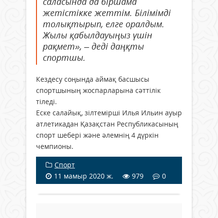
саласында да біршама
жетістікке жеттім. Білімімді
толықтырып, елге оралдым.
Жылы қабылдауыңыз үшін
рақмет», – деді даңқты
спортшы.
Кездесу соңында аймақ басшысы
спортшының жоспарларына сәттілік
тіледі.
Еске салайық, зілтемірші Илья Ильин ауыр
атлетикадан Қазақстан Республикасының
спорт шебері және әлемнің 4 дүркін
чемпионы.
Спорт
11 мамыр 2020 ж.
979
0