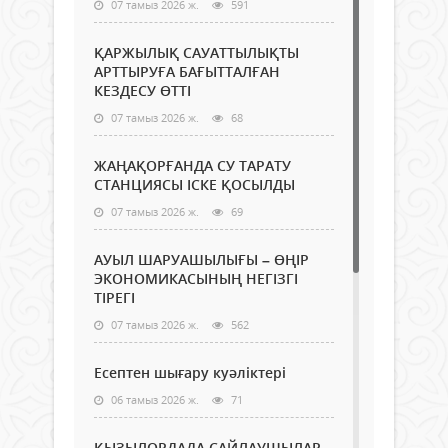
07 тамыз 2026 ж.
591
ҚАРЖЫЛЫҚ САУАТТЫЛЫҚТЫ
АРТТЫРУҒА БАҒЫТТАЛҒАН
КЕЗДЕСУ ӨТТІ
07 тамыз 2026 ж.
68
ЖАҢАҚОРҒАНДА СУ ТАРАТУ
СТАНЦИЯСЫ ІСКЕ ҚОСЫЛДЫ
07 тамыз 2026 ж.
69
АУЫЛ ШАРУАШЫЛЫҒЫ – ӨҢІР
ЭКОНОМИКАСЫНЫҢ НЕГІЗГІ
ТІРЕГІ
07 тамыз 2026 ж.
562
Есептен шығару куәліктері
06 тамыз 2026 ж.
71
ҚЫЗЫЛОРДАДА САЙЛАУШЫЛАР