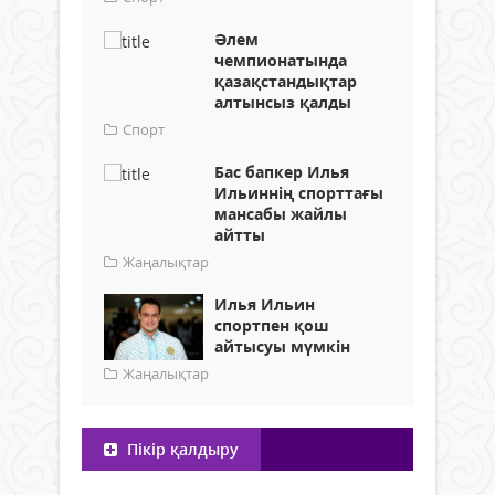
Әлем
чемпионатында
қазақстандықтар
алтынсыз қалды
Спорт
Бас бапкер Илья
Ильиннің спорттағы
мансабы жайлы
айтты
Жаңалықтар
Илья Ильин
спортпен қош
айтысуы мүмкін
Жаңалықтар
Пікір қалдыру