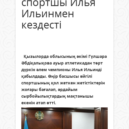
спортшы Илья
Ильинмен
кездесті
Қызылорда облысының әкімі Гүлшара
Әбдіқалықова ауыр атлетикадан төрт
дүркін әлем чемпионы Илья Ильинді
қабылдады. Өңір басшысы әйгілі
спортшының қол жеткен жетістіктерін
жоғары бағалап, әрдайым
сырбойылықтардың мақтанышы
екенін атап өтті.