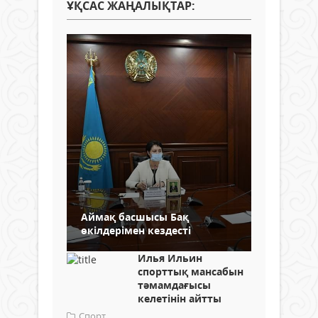
ҰҚСАС ЖАҢАЛЫҚТАР:
Аймақ басшысы Бақ
өкілдерімен кездесті
Илья Ильин
спорттық мансабын
тәмамдағысы
келетінін айтты
Спорт