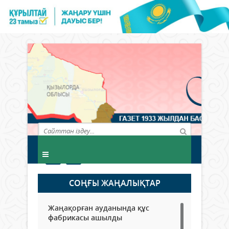
СОҢҒЫ ЖАҢАЛЫҚТАР
Жаңақорған ауданында құс
фабрикасы ашылды