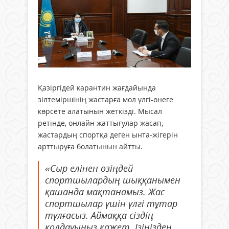
Қазіргідей карантин жағдайында
зілтеміршінің жастарға мол үлгі-өнеге
көрсете алатынын жеткізді. Мысал
ретінде, онлайн жаттығулар жасап,
жастардың спортқа деген ынта-жігерін
арттыруға болатынын айтты.
«Сыр елінен өзіңдей
спортшылардың шыққанымен
қашанда мақтанамыз. Жас
спортшылар үшін үлгі тұтар
тұлғасыз. Аймаққа сіздің
қолдауыңыз қажет. Ізіңізден