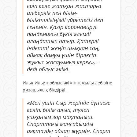
еріп келе жатқан жастарға
шеберлік пен білім-
біліктілігіңізді үйретесіз деп
сенемін. Қазір коронавирус
пандемиясы бүкіл әлемді
алаңдатып отыр. Қатерлі
індетті жеңіп шыққан соң,
аймақ дамуы үшін бірлесіп
жұмыс жасауымыз керек», –
деді облыс әкімі.
Илья Ильин облыс әкімінің жылы лебізіне
ризашылық білдірді.
«Мен үшін Сыр жерінде дүниеге
келіп, білім алып, түлеп
ұшқаным зор мақтаныш.
Спорттағы мансабымды
аяқтауды ойлап жүрмін. Спорт