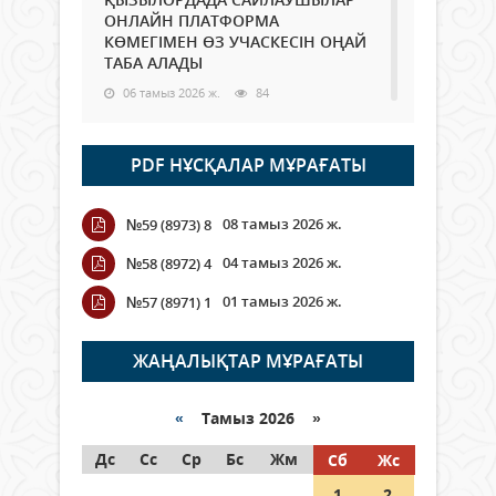
ОНЛАЙН ПЛАТФОРМА
КӨМЕГІМЕН ӨЗ УЧАСКЕСІН ОҢАЙ
ТАБА АЛАДЫ
06 тамыз 2026 ж.
84
Open Air: Қызылорда облысы
PDF НҰСҚАЛАР МҰРАҒАТЫ
полиция департаменті 20
мыңнан астам көрерменнің
қауіпсіздігін қамтамасыз етті
08 тамыз 2026 ж.
№59 (8973) 8
06 тамыз 2026 ж.
92
04 тамыз 2026 ж.
№58 (8972) 4
Wi-Fi ҚАБЫРҒА АРҚЫЛЫ ҚАЛАЙ
01 тамыз 2026 ж.
№57 (8971) 1
ӨТЕДІ?
06 тамыз 2026 ж.
261
ЖАҢАЛЫҚТАР МҰРАҒАТЫ
Как могут проголосовать
граждане Казахстана,
«
Тамыз 2026 »
находящиеся за рубежом?
Дс
Сс
Ср
Бс
Жм
Сб
Жс
05 тамыз 2026 ж.
143
1
2