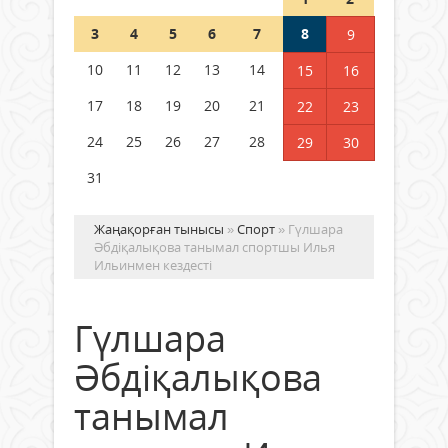
Шетелде жүрген Қазақстан
3
4
5
6
7
8
9
азаматтары қалай дауыс бере
алады?
10
11
12
13
14
15
16
05 тамыз 2026 ж.
152
17
18
19
20
21
22
23
24
25
26
27
28
29
30
31
Жаңақорған тынысы
»
Спорт
» Гүлшара
Әбдіқалықова танымал спортшы Илья
Ильинмен кездесті
Гүлшара
Әбдіқалықова
танымал