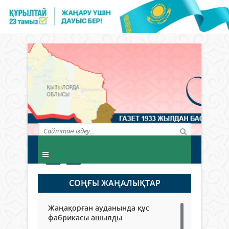
СОҢҒЫ ЖАҢАЛЫҚТАР
Жаңақорған ауданында құс
фабрикасы ашылды