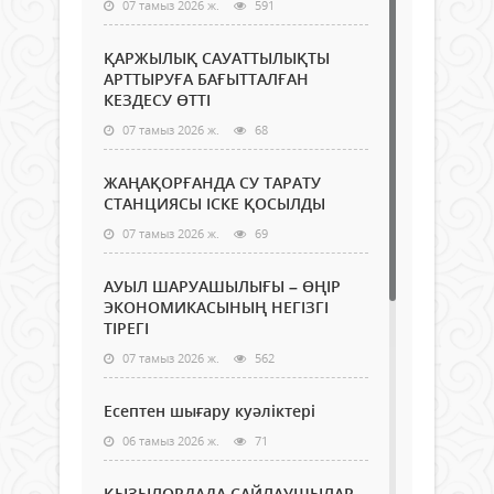
07 тамыз 2026 ж.
591
ҚАРЖЫЛЫҚ САУАТТЫЛЫҚТЫ
АРТТЫРУҒА БАҒЫТТАЛҒАН
КЕЗДЕСУ ӨТТІ
07 тамыз 2026 ж.
68
ЖАҢАҚОРҒАНДА СУ ТАРАТУ
СТАНЦИЯСЫ ІСКЕ ҚОСЫЛДЫ
07 тамыз 2026 ж.
69
АУЫЛ ШАРУАШЫЛЫҒЫ – ӨҢІР
ЭКОНОМИКАСЫНЫҢ НЕГІЗГІ
ТІРЕГІ
07 тамыз 2026 ж.
562
Есептен шығару куәліктері
06 тамыз 2026 ж.
71
ҚЫЗЫЛОРДАДА САЙЛАУШЫЛАР