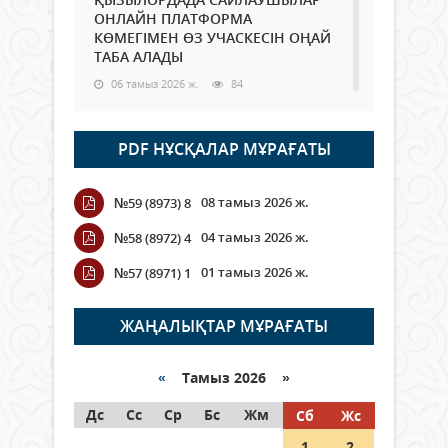
ОНЛАЙН ПЛАТФОРМА
КӨМЕГІМЕН ӨЗ УЧАСКЕСІН ОҢАЙ
ТАБА АЛАДЫ
06 тамыз 2026 ж.
84
Open Air: Қызылорда облысы
PDF НҰСҚАЛАР МҰРАҒАТЫ
полиция департаменті 20
мыңнан астам көрерменнің
қауіпсіздігін қамтамасыз етті
08 тамыз 2026 ж.
№59 (8973) 8
06 тамыз 2026 ж.
92
04 тамыз 2026 ж.
№58 (8972) 4
Wi-Fi ҚАБЫРҒА АРҚЫЛЫ ҚАЛАЙ
01 тамыз 2026 ж.
№57 (8971) 1
ӨТЕДІ?
06 тамыз 2026 ж.
261
ЖАҢАЛЫҚТАР МҰРАҒАТЫ
Как могут проголосовать
граждане Казахстана,
«
Тамыз 2026 »
находящиеся за рубежом?
Дс
Сс
Ср
Бс
Жм
Сб
Жс
05 тамыз 2026 ж.
143
1
2