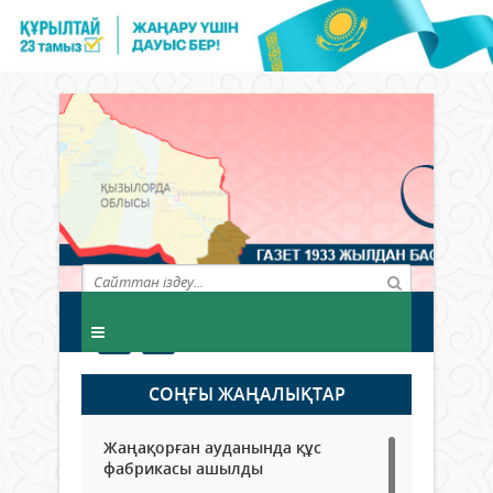
СОҢҒЫ ЖАҢАЛЫҚТАР
Жаңақорған ауданында құс
фабрикасы ашылды