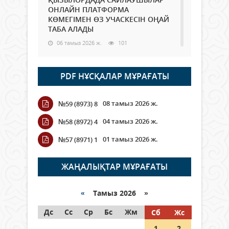
ОНЛАЙН ПЛАТФОРМА
КӨМЕГІМЕН ӨЗ УЧАСКЕСІН ОҢАЙ
ТАБА АЛАДЫ
06 тамыз 2026 ж.
101
Open Air: Қызылорда облысы
PDF НҰСҚАЛАР МҰРАҒАТЫ
полиция департаменті 20
мыңнан астам көрерменнің
қауіпсіздігін қамтамасыз етті
08 тамыз 2026 ж.
№59 (8973) 8
06 тамыз 2026 ж.
122
04 тамыз 2026 ж.
№58 (8972) 4
Wi-Fi ҚАБЫРҒА АРҚЫЛЫ ҚАЛАЙ
01 тамыз 2026 ж.
№57 (8971) 1
ӨТЕДІ?
06 тамыз 2026 ж.
278
ЖАҢАЛЫҚТАР МҰРАҒАТЫ
Как могут проголосовать
граждане Казахстана,
«
Тамыз 2026 »
находящиеся за рубежом?
Дс
Сс
Ср
Бс
Жм
Сб
Жс
05 тамыз 2026 ж.
160
1
2