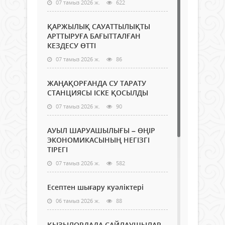
07 тамыз 2026 ж.
622
ҚАРЖЫЛЫҚ САУАТТЫЛЫҚТЫ
АРТТЫРУҒА БАҒЫТТАЛҒАН
КЕЗДЕСУ ӨТТІ
07 тамыз 2026 ж.
86
ЖАҢАҚОРҒАНДА СУ ТАРАТУ
СТАНЦИЯСЫ ІСКЕ ҚОСЫЛДЫ
07 тамыз 2026 ж.
90
АУЫЛ ШАРУАШЫЛЫҒЫ – ӨҢІР
ЭКОНОМИКАСЫНЫҢ НЕГІЗГІ
ТІРЕГІ
07 тамыз 2026 ж.
582
Есептен шығару куәліктері
06 тамыз 2026 ж.
88
ҚЫЗЫЛОРДАДА САЙЛАУШЫЛАР