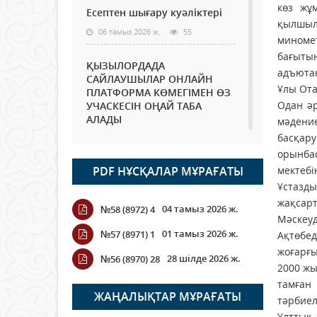
көз жұ
Есептен шығару куәліктері
қылшылд
06 тамыз 2026 ж.
55
миномет
бағытын
ҚЫЗЫЛОРДАДА
адъютан
САЙЛАУШЫЛАР ОНЛАЙН
Ұлы Ота
ПЛАТФОРМА КӨМЕГІМЕН ӨЗ
Одан әр
УЧАСКЕСІН ОҢАЙ ТАБА
АЛАДЫ
мәдение
басқар
06 тамыз 2026 ж.
68
орынба
PDF НҰСҚАЛАР МҰРАҒАТЫ
мектебі
Open Air: Қызылорда
облысы полиция
Ұстазды
департаменті 20 мыңнан
жақсарт
04 тамыз 2026 ж.
№58 (8972) 4
астам көрерменнің
Мәскеуд
қауіпсіздігін қамтамасыз етті
01 тамыз 2026 ж.
№57 (8971) 1
Ақтөбед
06 тамыз 2026 ж.
78
жоғарғы
28 шілде 2026 ж.
№56 (8970) 28
2000 жы
Wi-Fi ҚАБЫРҒА АРҚЫЛЫ
тамған
ҚАЛАЙ ӨТЕДІ?
ЖАҢАЛЫҚТАР МҰРАҒАТЫ
тәрбиел
06 тамыз 2026 ж.
251
Ұлттық 