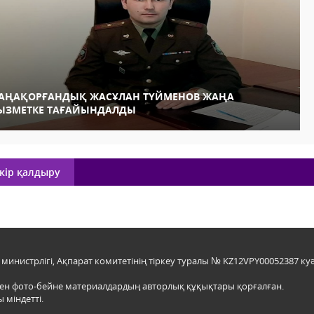
АҢАҚОРҒАНДЫҚ ЖАСҰЛАН ТҮЙМЕНОВ ЖАҢА
ЫЗМЕТКЕ ТАҒАЙЫНДАЛДЫ
кір қалдыру
инистрлігі, Ақпарат комитетінің тіркеу туралы № KZ12VPY00052387 куә
мен фото-бейне материалдардың авторлық құқықтары қорғалған.
 міндетті.