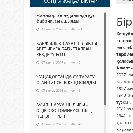
СОҢҒЫ ЖАҢАЛЫҚТАР
Жаңақорған ауданында құс
Бір
фабрикасы ашылды
07 тамыз 2026 ж.
571
Кешуба
кеңесі
ҚАРЖЫЛЫҚ САУАТТЫЛЫҚТЫ
мектеб
АРТТЫРУҒА БАҒЫТТАЛҒАН
тәрбие
КЕЗДЕСУ ӨТТІ
қаласы
07 тамыз 2026 ж.
47
Алматы
1937 ж
ЖАҢАҚОРҒАНДА СУ ТАРАТУ
болмаға
СТАНЦИЯСЫ ІСКЕ ҚОСЫЛДЫ
1937 жы
07 тамыз 2026 ж.
46
1940 ж
түскен.
АУЫЛ ШАРУАШЫЛЫҒЫ –
1941 жы
ӨҢІР ЭКОНОМИКАСЫНЫҢ
1941 ж
НЕГІЗГІ ТІРЕГІ
қаласын
07 тамыз 2026 ж.
542
жаралан