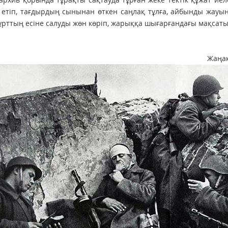
 етіп, тағдырдың сынынан өткен саңлақ тұлға, айбынды жауын
ұрттың есіне салуды жөн көріп, жарыққа шығарғандағы мақсатым
Жаңақ