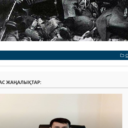
О
АС ЖАҢАЛЫҚТАР: