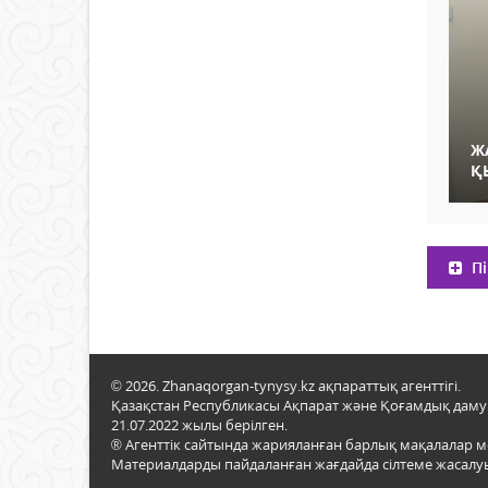
Ж
Қ
Пі
© 2026. Zhanaqorgan-tynysy.kz ақпараттық агенттігі.
Қазақстан Республикасы Ақпарат және Қоғамдық даму м
21.07.2022 жылы берілген.
® Агенттік сайтында жарияланған барлық мақалалар 
Материалдарды пайдаланған жағдайда сілтеме жасалуы