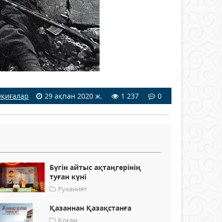
қиғалар
29 ақпан 2020 ж.
1 237
0
Бүгін айтыс ақтаңгерінің
туған күні
Руханият
Қазаннан Қазақстанға
Қоғам