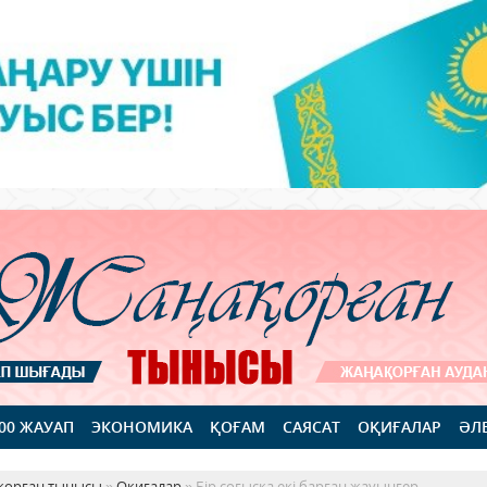
100 ЖАУАП
ЭКОНОМИКА
ҚОҒАМ
САЯСАТ
ОҚИҒАЛАР
ӘЛ
қорған тынысы
»
Оқиғалар
» Бір соғысқа екі барған жауынгер