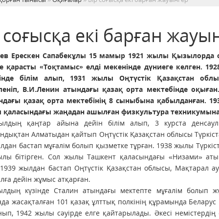
 соғысқа екі барған жауы
ев Ерескен Сапабекұлы 15 мамыр 1921 жылы Қызылорда о
не қарасты «Тоқтамыс» елді мекенінде дүниеге келген. 1
інде білім алып, 1931 жылы Оңтүстік Қазақстан облы
леніп, В.И.Ленин атындағы қазақ орта мектебінде оқыға
ндағы қазақ орта мектебінің 8 сыныбына қабылданған. 
 қаласындағы жаңадан ашылған физкультура техникумына 
ылдың қаңтар айына дейін білім алып, 3 курста денсау
ндықтан Алматыдан қайтып Оңтүстік Қазақстан облысы Түркіст
лдан бастап мұғалім болып қызметке тұрған. 1938 жылы Түркіс
ылы бітірген. Сол жылы Ташкент қаласындағы «Низами» аты
 1939 жылдан бастап Оңтүстік Қазақстан облысы, Мақтарал а
лға дейін жұмыс атқарған.
ылдың күзінде Сталин атындағы мектепте мұғалім болып ж
да жасақталған 101 қазақ ұлттық полкінің құрамында Беларус
ып, 1942 жылы сәуірде елге қайтарылады. Әкесі немістердің 