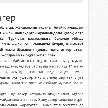
нгер
блысы, Жаңақорған ауданы, Ақүйік ауылдық
928 жылы Жаңақорған ауданындағы қазақ орта
сы, Түркістан қаласындағы балалар үйінде
н. 1934 жылы 7-ші сыныпты бітіріп, Шымкент
1935 жылы Шымкент қаласындағы интернаттан
жолдамамен оқуға жіберілген.
лығына байланысты оқуын жалғастыру мүмкін
ан ауданы, Ақтөбе бастауыш мектебінде 14 ақпан
тан қаласында орналасқан педучилищесіне түсіп,
ндағы оқытушылар институтына сырттай оқуға
уданы, Жаңа-жол орта мектебінде мұғалім болып
үргенінде әскер қатарына шақырылып, Ақтөбе
 майданына аттанады. Жаяу әскер сапында жүріп
оғы салған жарақаттан Ташкенттегі госпитальда