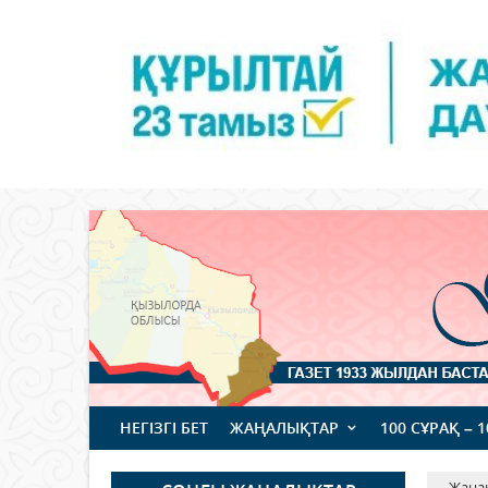
НЕГІЗГІ БЕТ
ЖАҢАЛЫҚТАР
100 СҰРАҚ – 
Жаңа