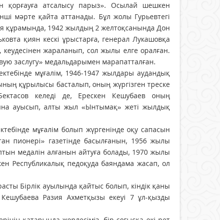
ан қорғауға атсалысу парыз». Осылай шешкен
нші мәрте қайта аттанады. Бұл жолы Гурьевтегі
ия құрамында, 1942 жылдың 2 желтоқсанында Дон
ьковта қиян кескі ұрыстарға, генерал Лукашовқа
 кеудесінен жараланып, сол жылы елге оралған.
оевую заслугу» медальдарымен марапатталған.
ектебінде мұғалім, 1946-1947 жылдары аудандық
ының құрылысы басталып, оның жүргізген треске
ектасов келеді де, Ерескен Кешубаев оның
ына ауысып, алты жыл «Ынтымақ» жеті жылдық
ектебінде мұғалім болып жүргенінде оқу сапасын
тан пионері» газетінде басылғанын, 1956 жылы
лтын медалін алғанын айтуға болады, 1970 жылы
ен Республикалық педоқуда баяндама жасап, ол
асты Бірлік ауылында қайтыс болып, кіндік қаны
 Кешубаева Разия Ахметқызы екеуі 7 ұл-қызды
рінің қатарында жерлесіміз, бір соғысқа екі рет