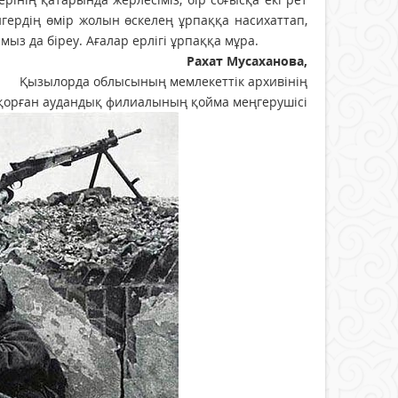
гердің өмір жолын өскелең ұрпаққа насихаттап,
ыз да біреу. Ағалар ерлігі ұрпаққа мұра.
Рахат Мусаханова,
Қызылорда облысының мемлекеттік архивінің
орған аудандық филиалының қойма меңгерушісі