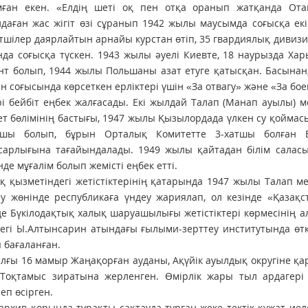
мған екен. «Елдің шеті оқ пен отқа оранып жатқанда От
аған жас жігіт өзі сұранып 1942 жылы маусымда соғысқа екі
шілер даярлайтын арнайы курстан өтіп, 35 гвардиялық дивиз
да соғысқа түскен. 1943 жылы әуелі Киевте, 18 наурызда Хар
т болып, 1944 жылы Польшаны азат етуге қатысқан. Басынан,
н соғысында көрсеткен ерліктері үшін «За отвагу» және «За б
і бейбіт еңбек жалғасады. Екі жылдай Талап (Манап ауылы) м
т бөлімінің бастығы, 1947 жылы Қызылордада үлкен су қоймас
ушы болып, бұрын Орталық Комитетте 3-хатшы болған Б
сарлығына тағайындалады. 1949 жылы қайтадан білім салас
нде мұғалім болып жемісті еңбек етті.
қ қызметіндегі жетістіктерінің қатарында 1947 жылы Талап м
у жөнінде республикаға үндеу жариялап, ол кезінде «Қазақс
е Бүкілодақтық халық шаруашылығы жетістіктері көрмесінің а
егі Ы.Алтынсарин атындағы ғылыми-зерттеу институтында өтк
 бағаланған.
лғы 16 мамыр Жаңақорған ауданы, Ақүйік ауылдық округіне қар
 Тоқтамыс зиратына жерленген. Өмірлік жары тыл ардагері
еп өсірген.
архив қорында тұрақты сақтауда тұрған жеке тектік құжат иеле