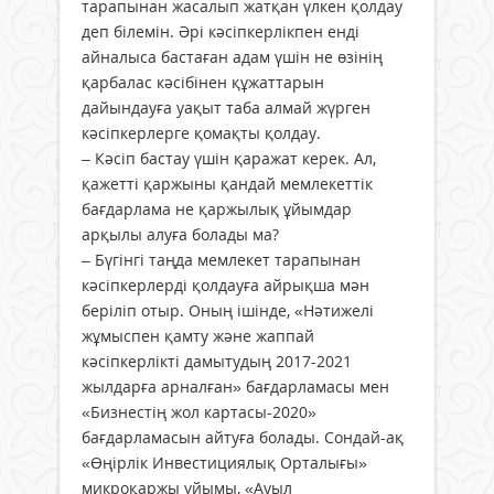
тарапынан жасалып жатқан үлкен қолдау
деп білемін. Әрі кәсіпкерлікпен енді
айналыса бастаған адам үшін не өзінің
қарбалас кәсібінен құжаттарын
дайындауға уақыт таба алмай жүрген
кәсіпкерлерге қомақты қолдау.
– Кәсіп бастау үшін қаражат керек. Ал,
қажетті қаржыны қандай мемлекеттік
бағдарлама не қаржылық ұйымдар
арқылы алуға болады ма?
– Бүгінгі таңда мемлекет тарапынан
кәсіпкерлерді қолдауға айрықша мән
беріліп отыр. Оның ішінде, «Нәтижелі
жұмыспен қамту және жаппай
кәсіпкерлікті дамытудың 2017-2021
жылдарға арналған» бағдарламасы мен
«Бизнестің жол картасы-2020»
бағдарламасын айтуға болады. Сондай-ақ
«Өңірлік Инвестициялық Орталығы»
микроқаржы ұйымы, «Ауыл