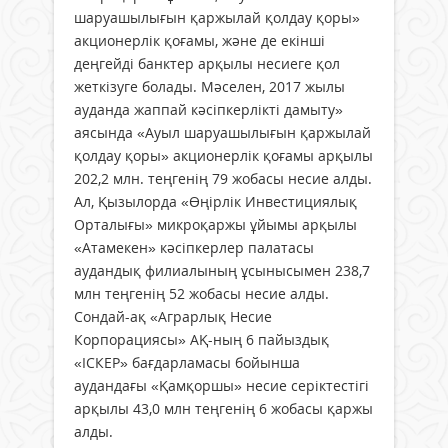
шаруашылығын қаржылай қолдау қоры»
акционерлік қоғамы, және де екінші
деңгейді банктер арқылы несиеге қол
жеткізуге болады. Мәселен, 2017 жылы
ауданда жаппай кәсіпкерлікті дамыту»
аясында «Ауыл шаруашылығын қаржылай
қолдау қоры» акционерлік қоғамы арқылы
202,2 млн. теңгенің 79 жобасы несие алды.
Ал, Қызылорда «Өңірлік Инвестициялық
Орталығы» микроқаржы ұйымы арқылы
«Атамекен» кәсіпкерлер палатасы
аудандық филиалының ұсынысымен 238,7
млн теңгенің 52 жобасы несие алды.
Сондай-ақ «Аграрлық Несие
Корпорациясы» АҚ-ның 6 пайыздық
«ІСКЕР» бағдарламасы бойынша
аудандағы «Қамқоршы» несие серіктестігі
арқылы 43,0 млн теңгенің 6 жобасы қаржы
алды.