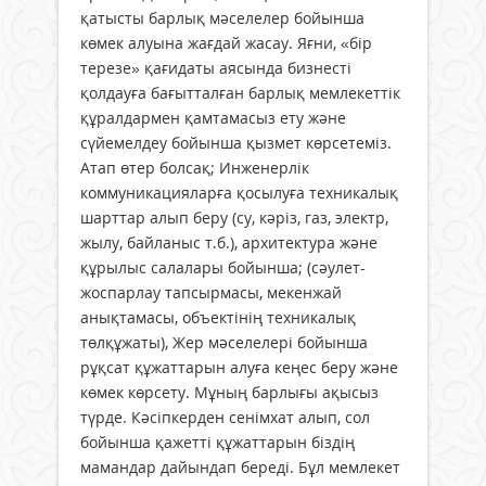
қатысты барлық мәселелер бойынша
көмек алуына жағдай жасау. Яғни, «бір
терезе» қағидаты аясында бизнесті
қолдауға бағытталған барлық мемлекеттік
құралдармен қамтамасыз ету және
сүйемелдеу бойынша қызмет көрсетеміз.
Атап өтер болсақ; Инженерлік
коммуникацияларға қосылуға техникалық
шарттар алып беру (су, кәріз, газ, электр,
жылу, байланыс т.б.), архитектура және
құрылыс салалары бойынша; (сәулет-
жоспарлау тапсырмасы, мекенжай
анықтамасы, объектінің техникалық
төлқұжаты), Жер мәселелері бойынша
рұқсат құжаттарын алуға кеңес беру және
көмек көрсету. Мұның барлығы ақысыз
түрде. Кәсіпкерден сенімхат алып, сол
бойынша қажетті құжаттарын біздің
мамандар дайындап береді. Бұл мемлекет