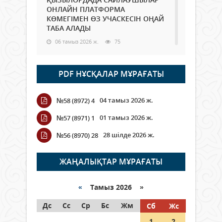
ОНЛАЙН ПЛАТФОРМА
КӨМЕГІМЕН ӨЗ УЧАСКЕСІН ОҢАЙ
ТАБА АЛАДЫ
06 тамыз 2026 ж.
75
Open Air: Қызылорда облысы
PDF НҰСҚАЛАР МҰРАҒАТЫ
полиция департаменті 20
мыңнан астам көрерменнің
қауіпсіздігін қамтамасыз етті
04 тамыз 2026 ж.
№58 (8972) 4
06 тамыз 2026 ж.
83
01 тамыз 2026 ж.
№57 (8971) 1
Wi-Fi ҚАБЫРҒА АРҚЫЛЫ ҚАЛАЙ
28 шілде 2026 ж.
№56 (8970) 28
ӨТЕДІ?
06 тамыз 2026 ж.
253
ЖАҢАЛЫҚТАР МҰРАҒАТЫ
Как могут проголосовать
граждане Казахстана,
«
Тамыз 2026 »
находящиеся за рубежом?
Дс
Сс
Ср
Бс
Жм
Сб
Жс
05 тамыз 2026 ж.
132
1
2