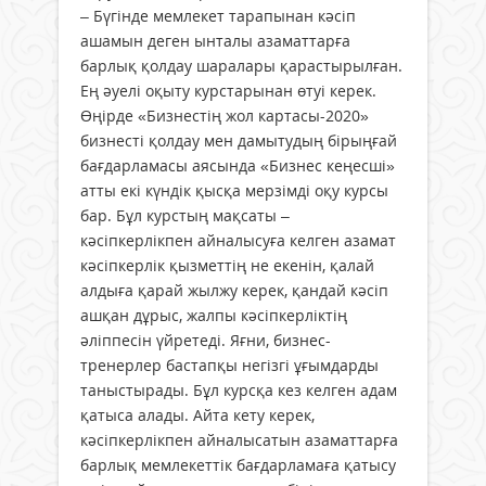
– Бүгінде мемлекет тарапынан кәсіп
ашамын деген ынталы азаматтарға
барлық қолдау шаралары қарастырылған.
Ең әуелі оқыту курстарынан өтуі керек.
Өңірде «Бизнестің жол картасы-2020»
бизнесті қолдау мен дамытудың бірыңғай
бағдарламасы аясында «Бизнес кеңесші»
атты екі күндік қысқа мерзімді оқу курсы
бар. Бұл курстың мақсаты –
кәсіпкерлікпен айналысуға келген азамат
кәсіпкерлік қызметтің не екенін, қалай
алдыға қарай жылжу керек, қандай кәсіп
ашқан дұрыс, жалпы кәсіпкерліктің
әліппесін үйретеді. Яғни, бизнес-
тренерлер бастапқы негізгі ұғымдарды
таныстырады. Бұл курсқа кез келген адам
қатыса алады. Айта кету керек,
кәсіпкерлікпен айналысатын азаматтарға
барлық мемлекеттік бағдарламаға қатысу