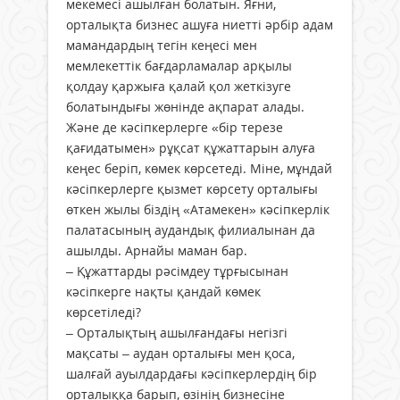
мекемесі ашылған болатын. Яғни,
орталықта бизнес ашуға ниетті әрбір адам
мамандардың тегін кеңесі мен
мемлекеттік бағдарламалар арқылы
қолдау қаржыға қалай қол жеткізуге
болатындығы жөнінде ақпарат алады.
Және де кәсіпкерлерге «бір терезе
қағидатымен» рұқсат құжаттарын алуға
кеңес беріп, көмек көрсетеді. Міне, мұндай
кәсіпкерлерге қызмет көрсету орталығы
өткен жылы біздің «Атамекен» кәсіпкерлік
палатасының аудандық филиалынан да
ашылды. Арнайы маман бар.
– Құжаттарды рәсімдеу тұрғысынан
кәсіпкерге нақты қандай көмек
көрсетіледі?
– Орталықтың ашылғандағы негізгі
мақсаты – аудан орталығы мен қоса,
шалғай ауылдардағы кәсіпкерлердің бір
орталыққа барып, өзінің бизнесіне