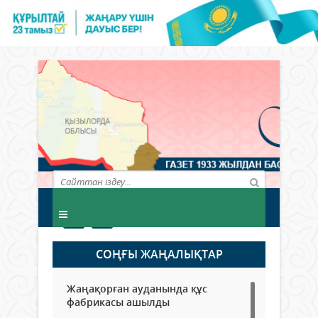
СОҢҒЫ ЖАҢАЛЫҚТАР
Жаңақорған ауданында құс
фабрикасы ашылды