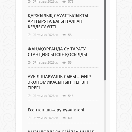
07 тамыз 2026 ж.
578
ҚАРЖЫЛЫҚ САУАТТЫЛЫҚТЫ
АРТТЫРУҒА БАҒЫТТАЛҒАН
КЕЗДЕСУ ӨТТІ
07 тамыз 2026 ж.
53
ЖАҢАҚОРҒАНДА СУ ТАРАТУ
СТАНЦИЯСЫ ІСКЕ ҚОСЫЛДЫ
07 тамыз 2026 ж.
53
АУЫЛ ШАРУАШЫЛЫҒЫ – ӨҢІР
ЭКОНОМИКАСЫНЫҢ НЕГІЗГІ
ТІРЕГІ
07 тамыз 2026 ж.
546
Есептен шығару куәліктері
06 тамыз 2026 ж.
60
ҚЫЗЫЛОРДАДА САЙЛАУШЫЛАР