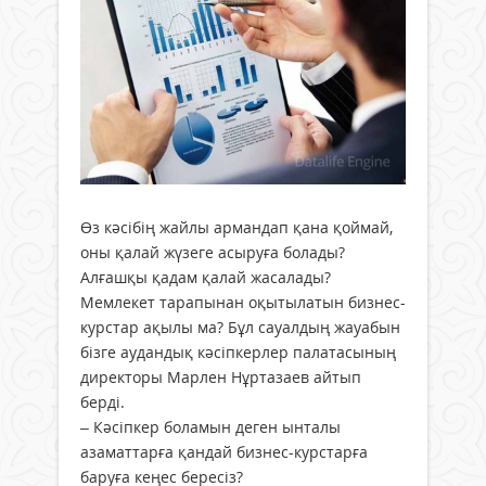
Өз кәсібің жайлы армандап қана қоймай,
оны қалай жүзеге асыруға болады?
Алғашқы қадам қалай жасалады?
Мемлекет тарапынан оқытылатын бизнес-
курстар ақылы ма? Бұл сауалдың жауабын
бізге аудандық кәсіпкерлер палатасының
директоры Марлен Нұртазаев айтып
берді.
– Кәсіпкер боламын деген ынталы
азаматтарға қандай бизнес-курстарға
баруға кеңес бересіз?