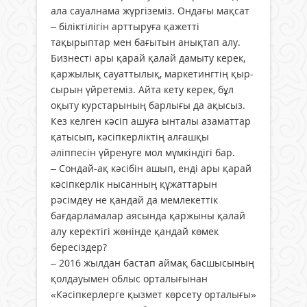
ала сауалнама жүргіземіз. Ондағы мақсат
– біліктілігін арттыруға қажетті
тақырыптар мен бағытын анықтап алу.
Бизнесті ары қарай қалай дамыту керек,
қаржылық сауаттылық, маркетингтің қыр-
сырын үйретеміз. Айта кету керек, бұл
оқыту курстарының барлығы да ақысыз.
Кез келген кәсіп ашуға ынталы азаматтар
қатысып, кәсіпкерліктің алғашқы
әліппесін үйренуге мол мүмкіндігі бар.
– Сондай-ақ кәсібін ашып, енді ары қарай
кәсіпкерлік нысанның құжаттарын
рәсімдеу не қандай да мемлекеттік
бағдарламалар аясында қаржыны қалай
алу керектігі жөнінде қандай көмек
бересіздер?
– 2016 жылдан бастап аймақ басшысының
қолдауымен облыс орталығынан
«Кәсіпкерлерге қызмет көрсету орталығы»