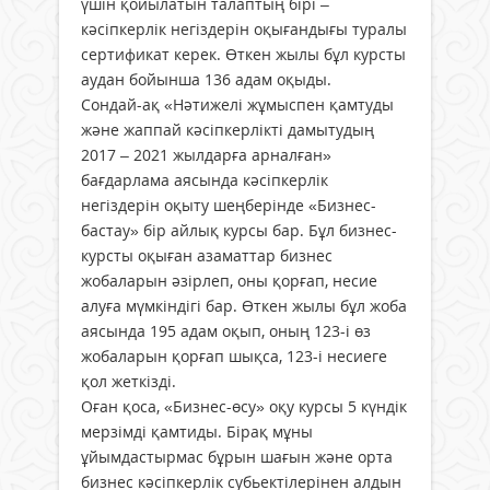
үшін қойылатын талаптың бірі –
кәсіпкерлік негіздерін оқығандығы туралы
сертификат керек. Өткен жылы бұл курсты
аудан бойынша 136 адам оқыды.
Сондай-ақ «Нәтижелі жұмыспен қамтуды
және жаппай кәсіпкерлікті дамытудың
2017 – 2021 жылдарға арналған»
бағдарлама аясында кәсіпкерлік
негіздерін оқыту шеңберінде «Бизнес-
бастау» бір айлық курсы бар. Бұл бизнес-
курсты оқыған азаматтар бизнес
жобаларын әзірлеп, оны қорғап, несие
алуға мүмкіндігі бар. Өткен жылы бұл жоба
аясында 195 адам оқып, оның 123-і өз
жобаларын қорғап шықса, 123-і несиеге
қол жеткізді.
Оған қоса, «Бизнес-өсу» оқу курсы 5 күндік
мерзімді қамтиды. Бірақ мұны
ұйымдастырмас бұрын шағын және орта
бизнес кәсіпкерлік субьектілерінен алдын