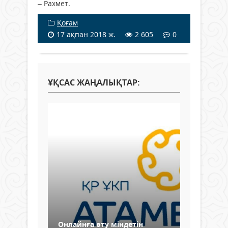
– Рахмет.
Қоғам
17 ақпан 2018 ж.
2 605
0
ҰҚСАС ЖАҢАЛЫҚТАР:
Онлайнға өту міндетін