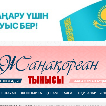
100 ЖАУАП
ЭКОНОМИКА
ҚОҒАМ
САЯСАТ
ОҚИҒАЛАР
ӘЛ
қорған тынысы
»
Қоғам
» ЖАТТАНДЫ ҰРАННАН АРЫЛЫП, НАҚТЫ МӘСЕ