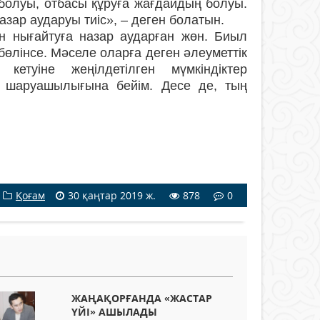
 болуы, отбасы құруға жағдайдың болуы.
зар аударуы тиіс», – деген болатын.
ын нығайтуға назар аударған жөн. Биыл
өлінсе. Мәселе оларға деген әлеуметтік
етуіне жеңілдетілген мүмкіндіктер
л шаруашылығына бейім. Десе де, тың
Қоғам
30 қаңтар 2019 ж.
878
0
ЖАҢАҚОРҒАНДА «ЖАСТАР
ҮЙІ» АШЫЛАДЫ