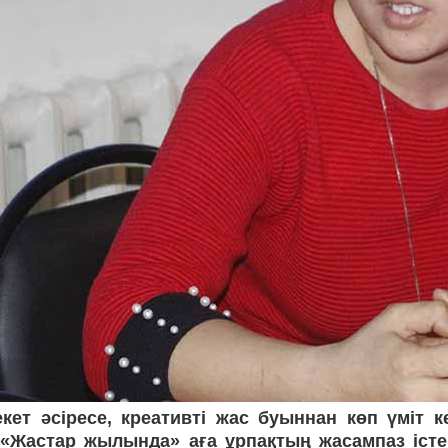
кет әсіресе, креативті жас буыннан көп үміт к
 «Жастар жылында» аға ұрпақтың жасампаз іст