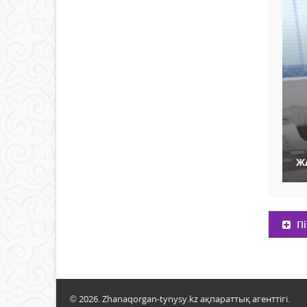
Ж
Пі
© 2026. Zhanaqorgan-tynysy.kz ақпараттық агенттігі.