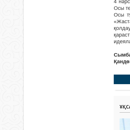
4 нәрс
Осы тө
Осы т
«Жаст
қолда
қарас
идеял
Сымб
Қандө
ҰҚС