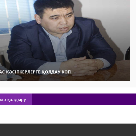
АС КӘСІПКЕРЛЕРГЕ ҚОЛДАУ КӨП
кір қалдыру