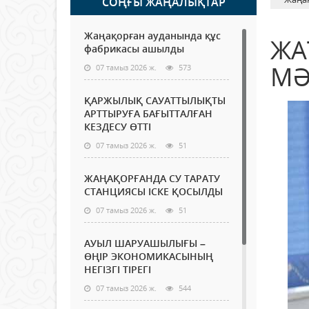
СОҢҒЫ ЖАҢАЛЫҚТАР
Жаңақорған ауданында құс
ЖА
фабрикасы ашылды
МӘ
07 тамыз 2026 ж.
573
ҚАРЖЫЛЫҚ САУАТТЫЛЫҚТЫ
АРТТЫРУҒА БАҒЫТТАЛҒАН
КЕЗДЕСУ ӨТТІ
07 тамыз 2026 ж.
51
ЖАҢАҚОРҒАНДА СУ ТАРАТУ
СТАНЦИЯСЫ ІСКЕ ҚОСЫЛДЫ
07 тамыз 2026 ж.
51
АУЫЛ ШАРУАШЫЛЫҒЫ –
ӨҢІР ЭКОНОМИКАСЫНЫҢ
НЕГІЗГІ ТІРЕГІ
07 тамыз 2026 ж.
544