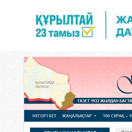
НЕГІЗГІ БЕТ
ЖАҢАЛЫҚТАР
100 СҰРАҚ – 
Жаңа