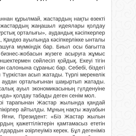
аннан құрылмай, жастардың нақты өзекті
е, жастардың жаңашыл идеялары қолдау
урстық орталығы», аудандық кәсіпкерлер
, Қандөз ауылында кәсіпкерлікке ынталы
 ашуға мүмкіндік бар. Биыл осы бағытта
, бизнес-жобасын жүзеге асыруға жұмыс
ншектермен сөйлесіп қойдық. Екеуі тігін
н салонына сұраныс бар. Себебі, біздегі
 Түркістан асып жатады. Түрлі мерекелік
 аудан орталығынан шақыртып жатады.
н салық ауыл экономикасының гүлденуіне
да» қолдау табады деген сенім мол.
дері тарапынан Жастар жылында қандай
-пікірлер айтылды. Мұның нақты жауабын
Яғни, Президент: «Біз Жастар жылын
дың қажеттіліктерін қамтамасыз ететін
лдардын әзірлеуіміз керек. Бұл дегеніміз