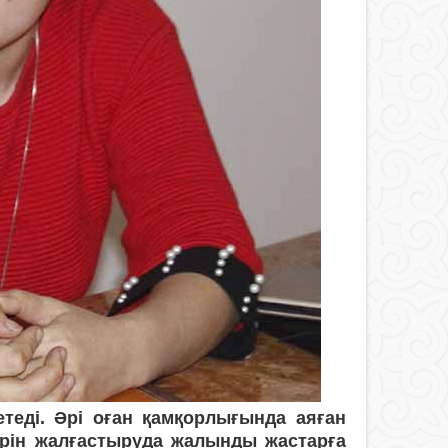
етеді. Әрі оған қамқорлығында аяған
ерін жалғастыруда жалынды жастарға