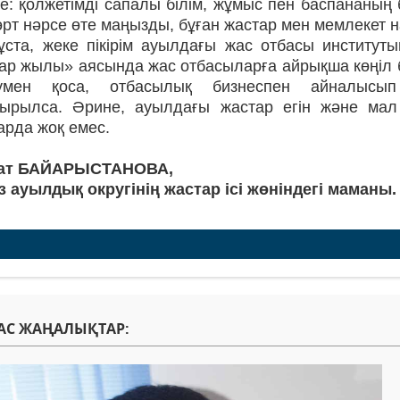
е: қолжетімді сапалы білім, жұмыс пен баспананың
рт нәрсе өте маңызды, бұған жастар мен мемлекет на
ұста, жеке пікірім ауылдағы жас отбасы институт
ар жылы» аясында жас отбасыларға айрықша көңіл б
умен қоса, отбасылық бизнеспен айналысып к
тырылса. Әрине, ауылдағы жастар егін және ма
арда жоқ емес.
ат БАЙАРЫСТАНОВА,
з ауылдық округінің жастар ісі жөніндегі маманы.
АС ЖАҢАЛЫҚТАР: