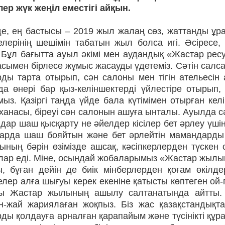
ер жүк жеңіл еместігі айқын.
де, ең бастысы – 2019 жыл жалаң сөз, жаттанды ұр
елерінің шешімін табатын жыл болса игі. Әсірес
 Бұл бағытта ауыл әкімі мен аудандық «Жастар рес
сымен бірлесе жұмыс жасауды үдетеміз. Сәтін салса
рды тарта отырып, сән салоны мен тігін ательесін
да өнері бар қыз-келіншектерді үйлестіре отырып
ыз. Қазіргі таңда үйде бала күтімімен отырған келі
анасы, біреуі сән салонын ашуға ынталы. Ауылда сә
дар шаш қысқарту не әйелдер кісілер бет әрлеу үшін
арда шаш бояйтын және бет әрлейтін мамандарды
сының бәрін өзімізде ашсақ, кәсіпкерлерден түске
лар еді. Міне, осындай жобаларымыз «Жастар жылын
, бұған дейін де биік мінберлерден қоғам өкіл
лер алға шығуы керек екеніне қатысты көптеген ой
ы Жастар жылының ашылу салтанатында айтты. 
н-жай жариялаған жоқпыз. Біз жас қазақстандықтар
ды қолдауға арналған қарапайым және түсінікті құра