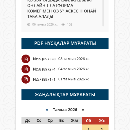
ОНЛАЙН ПЛАТФОРМА
КӨМЕГІМЕН ӨЗ УЧАСКЕСІН ОҢАЙ
ТАБА АЛАДЫ
06 тамыз 2026 ж.
102
Open Air: Қызылорда облысы
PDF НҰСҚАЛАР МҰРАҒАТЫ
полиция департаменті 20
мыңнан астам көрерменнің
қауіпсіздігін қамтамасыз етті
08 тамыз 2026 ж.
№59 (8973) 8
06 тамыз 2026 ж.
125
04 тамыз 2026 ж.
№58 (8972) 4
Wi-Fi ҚАБЫРҒА АРҚЫЛЫ ҚАЛАЙ
01 тамыз 2026 ж.
№57 (8971) 1
ӨТЕДІ?
06 тамыз 2026 ж.
279
ЖАҢАЛЫҚТАР МҰРАҒАТЫ
Как могут проголосовать
граждане Казахстана,
«
Тамыз 2026 »
находящиеся за рубежом?
Дс
Сс
Ср
Бс
Жм
Сб
Жс
05 тамыз 2026 ж.
161
1
2