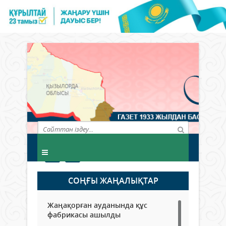
СОҢҒЫ ЖАҢАЛЫҚТАР
Жаңақорған ауданында құс
фабрикасы ашылды