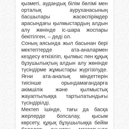
қызметі, аудандық білім бөлімі мен
орталық ауруханасының
басшылары жасөспірімдер
арасындағы қылмыстардың алдын
алу жөнінде іс-шара жоспары
бекітілген, – деді ол.
Соның аясында жыл басынан бері
мектептерде ата-аналармен
кездесу өткізіліп, қылмыс пен құқық
бұзушылықтың алдын алу жөнінде
түсіндірме жұмыстары жүргізілуде.
Яғни ата-аналық міндеттерін
тиісінше орындамағандарға
әкімшілік және қылмыстық
жауаптылыққа тартылатындығы
түсіндірілді.
Мектеп ішінде, тағы да басқа
жерлерде бопсалау, қысым
көрсету, құқық бұзушылыққа бейім