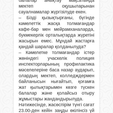
балалар анықтау мақсатында
мектеп оқушыларынан
сауалнамалар жүргізілуде екен.
– Бізді қызықтырғаны, бүгінде
кәмелеттік жасқа толмағандар
кафе-бар мен мейрамханаларда,
букмекерлік орталықтарда жүретіні
жасырын емес. Мұндай жастарға
қандай шаралар қолданылуда?
– Кәмелетке толмағандар істер
жөніндегі учаскелік полиция
инспекторларының профилактика
мәселелеріне баса назар аударып,
олардың мектеп, колледждермен
байланысын нығайтып, қоғамға
жат қылықтарымен көзге түскен
балалар және қолайсыз отыру
жұмыстары жандандырылуда.
Нәтижесінде, жасөспірім түнгі сағат
23.00-ден кейін заңды өкілінсіз үй