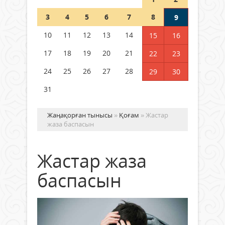
Шетелде жүрген Қазақстан
3
4
5
6
7
8
9
азаматтары қалай дауыс бере
алады?
10
11
12
13
14
15
16
05 тамыз 2026 ж.
172
17
18
19
20
21
22
23
24
25
26
27
28
29
30
31
Жаңақорған тынысы
»
Қоғам
» Жастар
жаза баспасын
Жастар жаза
баспасын