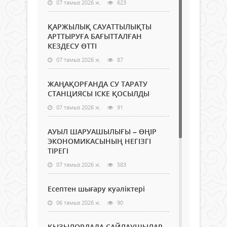
07 тамыз 2026 ж.
623
ҚАРЖЫЛЫҚ САУАТТЫЛЫҚТЫ
АРТТЫРУҒА БАҒЫТТАЛҒАН
КЕЗДЕСУ ӨТТІ
07 тамыз 2026 ж.
87
ЖАҢАҚОРҒАНДА СУ ТАРАТУ
СТАНЦИЯСЫ ІСКЕ ҚОСЫЛДЫ
07 тамыз 2026 ж.
91
АУЫЛ ШАРУАШЫЛЫҒЫ – ӨҢІР
ЭКОНОМИКАСЫНЫҢ НЕГІЗГІ
ТІРЕГІ
07 тамыз 2026 ж.
583
Есептен шығару куәліктері
06 тамыз 2026 ж.
90
ҚЫЗЫЛОРДАДА САЙЛАУШЫЛАР