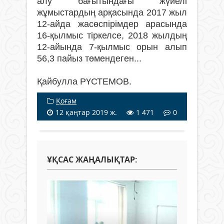
алу бағытындағы жүйелі
жұмыстардың арқасында 2017 жыл
12-айда жасөспірімдер арасында
16-қылмыс тіркелсе, 2018 жылдың
12-айында 7-қылмыс орын алып
56,3 пайыз төмендеген...
Қайбулла РҮСТЕМОВ.
Қоғам
12 қаңтар 2019 ж.
1 471
0
ҰҚСАС ЖАҢАЛЫҚТАР: