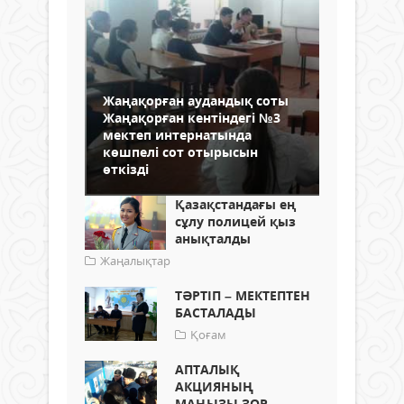
Жаңақорған аудандық соты
Жаңақорған кентіндегі №3
мектеп интернатында
көшпелі сот отырысын
өткізді
Қазақстандағы ең
сұлу полицей қыз
анықталды
Жаңалықтар
ТӘРТІП – МЕКТЕПТЕН
БАСТАЛАДЫ
Қоғам
АПТАЛЫҚ
АКЦИЯНЫҢ
МАҢЫЗЫ ЗОР