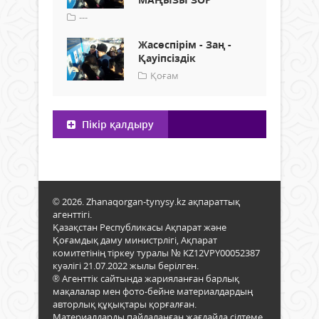
---
Жасөспірім - Заң -
Қауіпсіздік
Қоғам
Пікір қалдыру
© 2026. Zhanaqorgan-tynysy.kz ақпараттық
агенттігі.
Қазақстан Республикасы Ақпарат және
Қоғамдық даму министрлігі, Ақпарат
комитетінің тіркеу туралы № KZ12VPY00052387
куәлігі 21.07.2022 жылы берілген.
® Агенттік сайтында жарияланған барлық
мақалалар мен фото-бейне материалдардың
авторлық құқықтары қорғалған.
Материалдарды пайдаланған жағдайда сілтеме