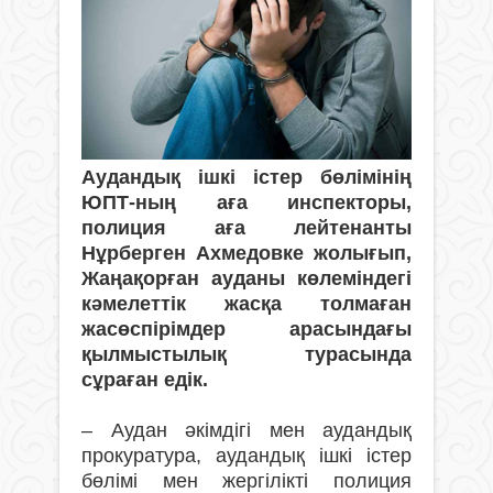
Аудандық ішкі істер бөлімінің
ЮПТ-ның аға инспекторы,
полиция аға лейтенанты
Нұрберген Ахмедовке жолығып,
Жаңақорған ауданы көлеміндегі
кәмелеттік жасқа толмаған
жасөспірімдер арасындағы
қылмыстылық турасында
сұраған едік.
– Аудан әкімдігі мен аудандық
прокуратура, аудандық ішкі істер
бөлімі мен жергілікті полиция