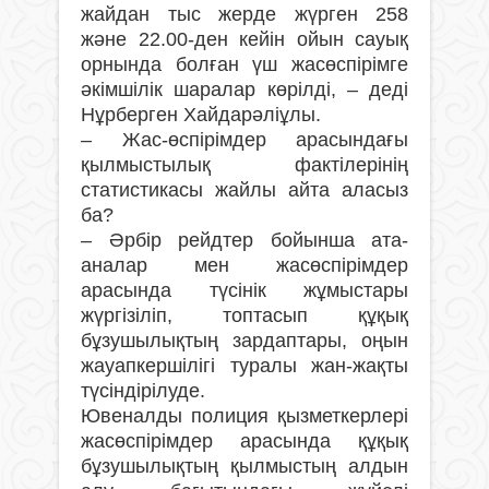
жайдан тыс жерде жүрген 258
және 22.00-ден кейін ойын сауық
орнында болған үш жасөспірімге
әкімшілік шаралар көрілді, – деді
Нұрберген Хайдарәліұлы.
– Жас-өспірімдер арасындағы
қылмыстылық фактілерінің
статистикасы жайлы айта аласыз
ба?
– Әрбір рейдтер бойынша ата-
аналар мен жасөспірімдер
арасында түсінік жұмыстары
жүргізіліп, топтасып құқық
бұзушылықтың зардаптары, оңын
жауапкершілігі туралы жан-жақты
түсіндірілуде.
Ювеналды полиция қызметкерлері
жасөспірімдер арасында құқық
бұзушылықтың қылмыстың алдын