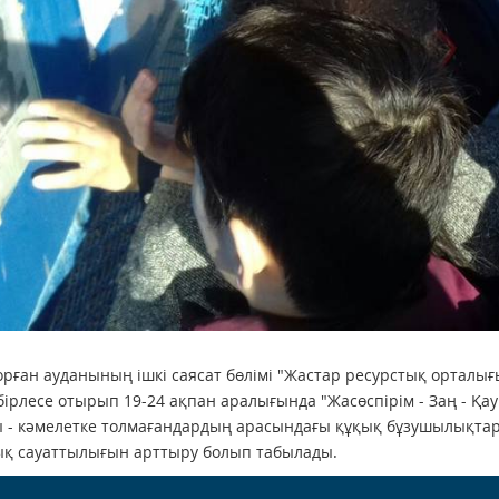
рған ауданының ішкі саясат бөлімі "Жастар ресурстық орталығ
 бірлесе отырып 19-24 ақпан аралығында "Жасөспірім - Заң - Қауі
 - кәмелетке толмағандардың арасындағы құқық бұзушылықтар 
қ сауаттылығын арттыру болып табылады.