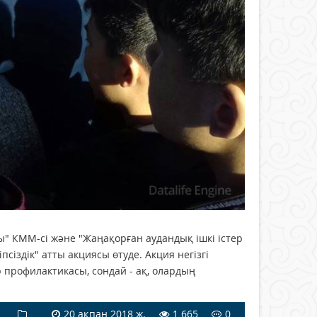
ы" КММ-сі және "Жаңақорған аудандық ішкі істер
псіздік" атты акциясы өтуде. Акция негізгі
профилактикасы, сондай - ақ, олардың
---
20 ақпан 2018 ж.
1 665
0