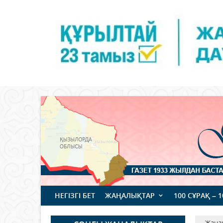
НЕГІЗГІ БЕТ
ЖАҢАЛЫҚТАР
100 СҰРАҚ – 
Жаңа