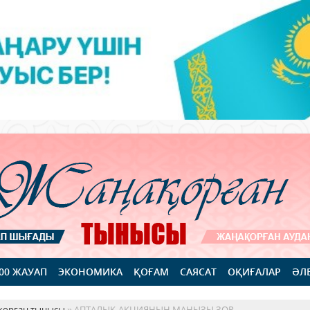
100 ЖАУАП
ЭКОНОМИКА
ҚОҒАМ
САЯСАТ
ОҚИҒАЛАР
ӘЛ
қорған тынысы
» АПТАЛЫҚ АКЦИЯНЫҢ МАҢЫЗЫ ЗОР