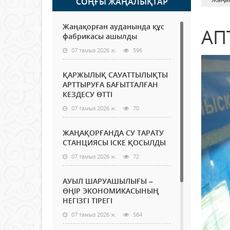
СОҢҒЫ ЖАҢАЛЫҚТАР
Жаңақорған ауданында құс
АП
фабрикасы ашылды
07 тамыз 2026 ж.
596
ҚАРЖЫЛЫҚ САУАТТЫЛЫҚТЫ
АРТТЫРУҒА БАҒЫТТАЛҒАН
КЕЗДЕСУ ӨТТІ
07 тамыз 2026 ж.
70
ЖАҢАҚОРҒАНДА СУ ТАРАТУ
СТАНЦИЯСЫ ІСКЕ ҚОСЫЛДЫ
07 тамыз 2026 ж.
72
АУЫЛ ШАРУАШЫЛЫҒЫ –
ӨҢІР ЭКОНОМИКАСЫНЫҢ
НЕГІЗГІ ТІРЕГІ
07 тамыз 2026 ж.
564