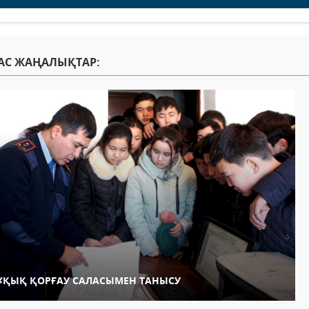
АС ЖАҢАЛЫҚТАР:
ҰҚЫҚ ҚОРҒАУ САЛАСЫМЕН ТАНЫСУ