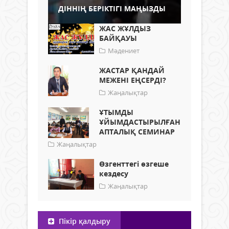
ДІННІҢ БЕРІКТІГІ МАҢЫЗДЫ
ЖАС ЖҰЛДЫЗ
БАЙҚАУЫ
Мәдениет
ЖАСТАР ҚАНДАЙ
МЕЖЕНІ ЕҢСЕРДІ?
Жаңалықтар
ҰТЫМДЫ
ҰЙЫМДАСТЫРЫЛҒАН
АПТАЛЫҚ СЕМИНАР
Жаңалықтар
Өзгенттегі өзгеше
кездесу
Жаңалықтар
Пікір қалдыру