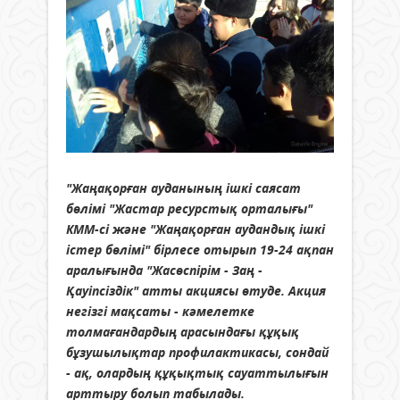
"Жаңақорған ауданының ішкі саясат
бөлімі "Жастар ресурстық орталығы"
КММ-сі және "Жаңақорған аудандық ішкі
істер бөлімі" бірлесе отырып 19-24 ақпан
аралығында "Жасөспірім - Заң -
Қауіпсіздік" атты акциясы өтуде. Акция
негізгі мақсаты - кәмелетке
толмағандардың арасындағы құқық
бұзушылықтар профилактикасы, сондай
- ақ, олардың құқықтық сауаттылығын
арттыру болып табылады.