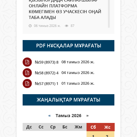
ОНЛАЙН ПЛАТФОРМА
КӨМЕГІМЕН ӨЗ УЧАСКЕСІН ОҢАЙ
ТАБА АЛАДЫ
06 тамыз 2026 ж.
87
Open Air: Қызылорда облысы
PDF НҰСҚАЛАР МҰРАҒАТЫ
полиция департаменті 20
мыңнан астам көрерменнің
қауіпсіздігін қамтамасыз етті
08 тамыз 2026 ж.
№59 (8973) 8
06 тамыз 2026 ж.
99
04 тамыз 2026 ж.
№58 (8972) 4
Wi-Fi ҚАБЫРҒА АРҚЫЛЫ ҚАЛАЙ
01 тамыз 2026 ж.
№57 (8971) 1
ӨТЕДІ?
06 тамыз 2026 ж.
265
ЖАҢАЛЫҚТАР МҰРАҒАТЫ
Как могут проголосовать
граждане Казахстана,
«
Тамыз 2026 »
находящиеся за рубежом?
Дс
Сс
Ср
Бс
Жм
Сб
Жс
05 тамыз 2026 ж.
146
1
2