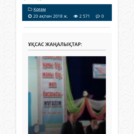
Қоғам
20 ақпан 2018 ж.
2 571
0
ҰҚСАС ЖАҢАЛЫҚТАР: