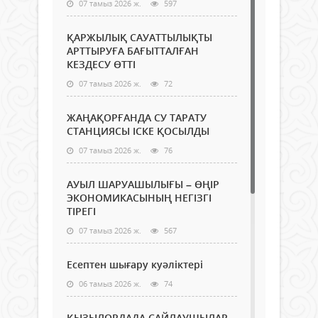
07 тамыз 2026 ж.
597
ҚАРЖЫЛЫҚ САУАТТЫЛЫҚТЫ
АРТТЫРУҒА БАҒЫТТАЛҒАН
КЕЗДЕСУ ӨТТІ
07 тамыз 2026 ж.
72
ЖАҢАҚОРҒАНДА СУ ТАРАТУ
СТАНЦИЯСЫ ІСКЕ ҚОСЫЛДЫ
07 тамыз 2026 ж.
76
АУЫЛ ШАРУАШЫЛЫҒЫ – ӨҢІР
ЭКОНОМИКАСЫНЫҢ НЕГІЗГІ
ТІРЕГІ
07 тамыз 2026 ж.
567
Есептен шығару куәліктері
06 тамыз 2026 ж.
74
ҚЫЗЫЛОРДАДА САЙЛАУШЫЛАР