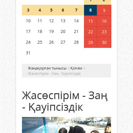
Шетелде жүрген Қазақстан
3
4
5
6
7
8
9
азаматтары қалай дауыс бере
алады?
10
11
12
13
14
15
16
05 тамыз 2026 ж.
157
17
18
19
20
21
22
23
24
25
26
27
28
29
30
31
Жаңақорған тынысы
»
Қоғам
»
Жасөспірім - Заң - Қауіпсіздік
Жасөспірім - Заң
- Қауіпсіздік