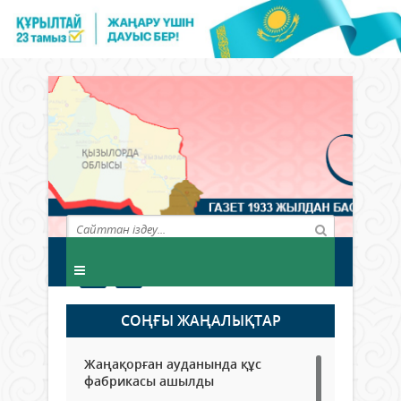
СОҢҒЫ ЖАҢАЛЫҚТАР
Жаңақорған ауданында құс
фабрикасы ашылды