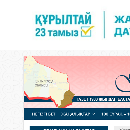
НЕГІЗГІ БЕТ
ЖАҢАЛЫҚТАР
100 СҰРАҚ – 
Жаңа