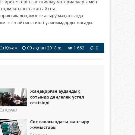
у іс әрекеттерін санкциялау материалдары мен
н қамтитынын атап айтты.
 практикалық жүзеге асыру мақсатында
жеттігін айтып, тиісті ұсынымдарды жасады.
Қоғам
09 ақпан 2018 ж.
1 662
0
Жаңақорған аудандық
сотында дөңгелек үстел
өткізілді
Қоғам
Сот саласындағы жаңғыру
жұмыстары
Қоғам