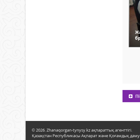
Ж
бр
Пі
© 2026. Zhanaqorgan-tynysy.kz ақпараттық агенттігі.
Қазақстан Республикасы Ақпарат және Қоғамдық даму м