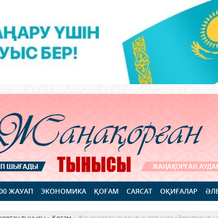
100 ЖАУАП
ЭКОНОМИКА
ҚОҒАМ
САЯСАТ
ОҚИҒАЛАР
ӘЛ
қорған тынысы
»
Қоғам
» Жаңақорған аудандық сотында «Электронды ф