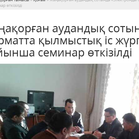
ар өткізілді
ңақорған аудандық соты
рматта қылмыстық іс жүрг
йынша семинар өткізілді