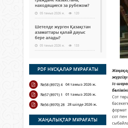
находящиеся за рубежом?
05 тамыз 2026 ж.
120
Шетелде жүрген Қазақстан
азаматтары қалай дауыс
бере алады?
05 тамыз 2026 ж.
133
Кассадағы баға мен сөредегі
баға әр түрлі болған
PDF НҰСҚАЛАР МҰРАҒАТЫ
жағдайда
Жаңақо
жүргізу
04 тамыз 2026 ж.
111
Іс-шара
04 тамыз 2026 ж.
№58 (8972) 4
бөлімін
ҮКІМЕТТІК ЕМЕС ҰЙЫМДАРҒА
01 тамыз 2026 ж.
№57 (8971) 1
АРНАЛҒАН СЫЙЛЫҚАҚЫ
Сот төр
КОНКУРСЫНА ӨТІНІМ
бәсекег
28 шілде 2026 ж.
№56 (8970) 28
ҚАБЫЛДАУ БАСТАЛДЫ
формат 
04 тамыз 2026 ж.
110
сот пен
ЖАҢАЛЫҚТАР МҰРАҒАТЫ
сыбайла