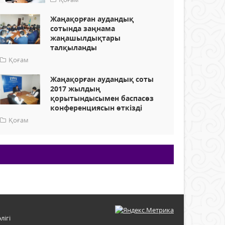
Жаңақорған аудандық
сотында заңнама
жаңашылдықтары
талқыланды
Қоғам
Жаңақорған аудандық соты
2017 жылдың
қорытындысымен баспасөз
конференциясын өткізді
Қоғам
лігі