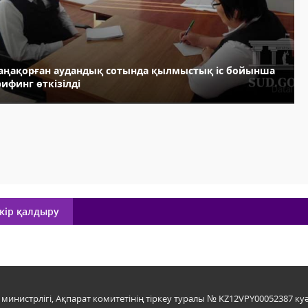
аңақорған аудандық сотында қылмыстық іс бойынша
ифинг өткізілді
кір қалдыру
инистрлігі, Ақпарат комитетінің тіркеу туралы № KZ12VPY00052387 куә