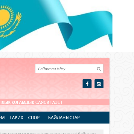
ЕМ
ТАРИХ
СПОРТ
БАЙЛАНЫСТАР
орматта қылмыстық іс жүргізу» мәселесі бойынша