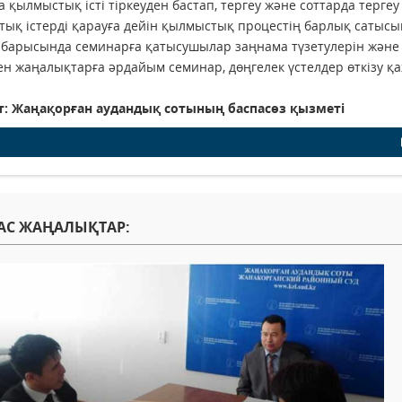
а қылмыстық істі тіркеуден бастап, тергеу және соттарда терге
ық істерді қарауға дейін қылмыстық процестің барлық сатысы
 барысында семинарға қатысушылар заңнама түзетулерін және
ген жаңалықтарға әрдайым семинар, дөңгелек үстелдер өткізу қа
т: Жаңақорған аудандық сотының баспасөз қызметі
АС ЖАҢАЛЫҚТАР: