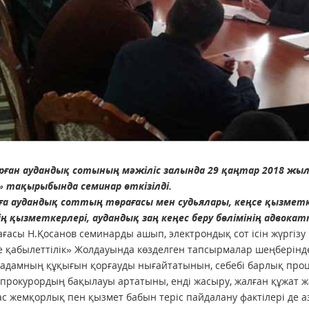
рған аудандық сотының мәжіліс залында 29 қаңтар 2018 ж
» тақырыбында семинар өткізілді.
ға аудандық соттың төрағасы мен судьялары, кеңсе қызметке
ің
қызметкерлері, аудандық заң кеңес беру бөлімінің адвок
ағасы Н.Қосанов семинарды ашып, электрондық сот ісін жүргі
е қабылеттілік» Жолдауында көзделген тапсырмалар шеңберін
адамның құқығын қорғауды нығайтатынын, себебі барлық проце
 прокурордың бақылауы артатыны, енді жасыру, жалған құжат жа
с жемқорлық пен қызмет бабын теріс пайдалану фактілері де