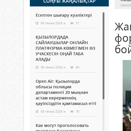
СОҢҒЫ ЖАҢАЛЫҚТАР
семин
Есептен шығару куәліктері
Жа
06 тамыз 2026 ж.
51
фо
ҚЫЗЫЛОРДАДА
САЙЛАУШЫЛАР ОНЛАЙН
бо
ПЛАТФОРМА КӨМЕГІМЕН ӨЗ
УЧАСКЕСІН ОҢАЙ ТАБА
АЛАДЫ
06 тамыз 2026 ж.
64
Open Air: Қызылорда
облысы полиция
департаменті 20 мыңнан
астам көрерменнің
қауіпсіздігін қамтамасыз етті
06 тамыз 2026 ж.
70
Как могут проголосовать
граждане Казахстана,