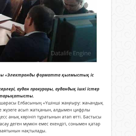
ылы «Электронды форматта қылмыстық іс
рлері, аудан прокуроры, аудандық ішкі істер
аттарықатысты.
зу шарасы Елбасының «Үшінші жаңғыру: жаһандық
де жүзеге асып жатқанын, алдымен цифрлы
сс анық көрініп тұратынын атап өтті. Бастысы
сау деген мүмкін емес екендігі, сонымен қатар
 азаятынын нақтылады.