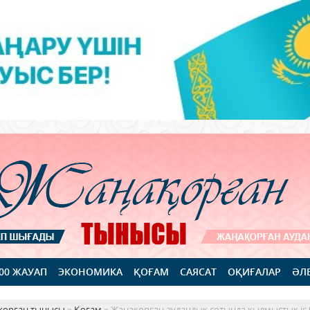
100 ЖАУАП
ЭКОНОМИКА
ҚОҒАМ
САЯСАТ
ОҚИҒАЛАР
ӘЛ
қорған тынысы
»
Қоғам
» Жаңақорған аудандық сотында қылмыстық іс 