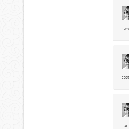
swa
cos
i a