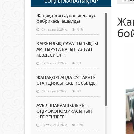
СОҢҒЫ ЖАҢАЛЫҚТАР
Жаңақорған ауданында құс
Жа
фабрикасы ашылды
бо
07 тамыз 2026 ж.
616
ҚАРЖЫЛЫҚ САУАТТЫЛЫҚТЫ
АРТТЫРУҒА БАҒЫТТАЛҒАН
КЕЗДЕСУ ӨТТІ
07 тамыз 2026 ж.
83
ЖАҢАҚОРҒАНДА СУ ТАРАТУ
СТАНЦИЯСЫ ІСКЕ ҚОСЫЛДЫ
07 тамыз 2026 ж.
87
АУЫЛ ШАРУАШЫЛЫҒЫ –
ӨҢІР ЭКОНОМИКАСЫНЫҢ
НЕГІЗГІ ТІРЕГІ
07 тамыз 2026 ж.
578