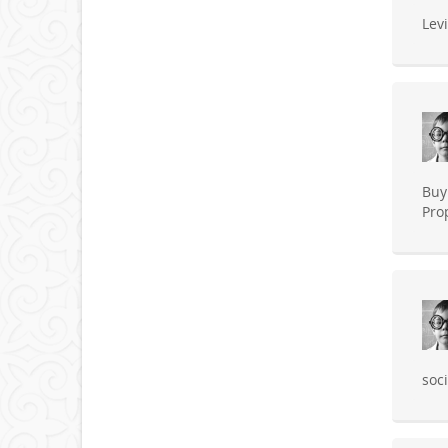
Lev
Buy
Pro
soc