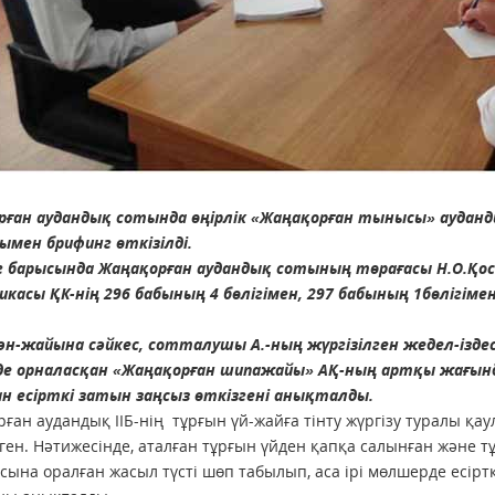
рған аудандық сотында өңірлік «Жаңақорған тынысы» ауданд
мен брифинг өткізілді.
г барысында Жаңақорған аудандық сотының төрағасы Н.О.Қо
икасы ҚК-нің 296 бабының 4 бөлігімен, 297 бабының 1бөлігім
ән-жайына сәйкес, сотталушы А.-ның жүргізілген жедел-ізд
де орналасқан «Жаңақорған шипажайы» АҚ-ның артқы жағында
н есірткі затын заңсыз өткізгені анықталды.
ған аудандық ІІБ-нің тұрғын үй-жайға тінту жүргізу туралы қау
лген. Нәтижесінде, аталған тұрғын үйден қапқа салынған және т
ына оралған жасыл түсті шөп табылып, аса ірі мөлшерде есіртк