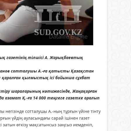
ық газетінің тілшісі А. Жарықбаевтың
санов сотталушы А.-ға қатысты Қазақстан
ен қаралған қылмыстық ісі бойынша сұхбат
естіру шараларының нәтижесінде, Жаңақорған
 азамат Қ.-ға 14 000 теңгеге газетке оралып
лы негізінде сотталушы А.-ның тұрғын үйіне тінту
ұрғын үйдің ауласындағы сарай ішінен газет
і затын өткізу мақсатынсыз заңсыз иемденіп,