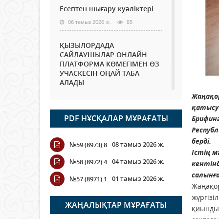
Есептен шығару куәліктері
06 тамыз 2026 ж.
85
ҚЫЗЫЛОРДАДА
САЙЛАУШЫЛАР ОНЛАЙН
ПЛАТФОРМА КӨМЕГІМЕН ӨЗ
УЧАСКЕСІН ОҢАЙ ТАБА
АЛАДЫ
Жаңақо
06 тамыз 2026 ж.
97
қатысуы
PDF НҰСҚАЛАР МҰРАҒАТЫ
Брифин
Open Air: Қызылорда
облысы полиция
Республ
департаменті 20 мыңнан
берді.
08 тамыз 2026 ж.
№59 (8973) 8
астам көрерменнің
Істің м
қауіпсіздігін қамтамасыз етті
04 тамыз 2026 ж.
№58 (8972) 4
кентін
06 тамыз 2026 ж.
116
салынға
01 тамыз 2026 ж.
№57 (8971) 1
Жаңақор
Wi-Fi ҚАБЫРҒА АРҚЫЛЫ
жүргізі
ҚАЛАЙ ӨТЕДІ?
ЖАҢАЛЫҚТАР МҰРАҒАТЫ
қиындыс
06 тамыз 2026 ж.
276